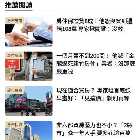
推薦閱讀
房仲保證貸8成！他怨沒買到還
房市蒐奇
賠108萬 專家揪關鍵：沒救
一個月賣不到200間！ 他喊「金
房市蒐奇
龍逼死新竹房仲」業者：沒那麼
嚴重啦
現在適合買房？ 專家坦言底線
房市蒐奇
早畫好：「見這價」就別再等
非六都買房壓力也不小？「2縣
房市快訊
市」晚一年入手 要多花逾百萬