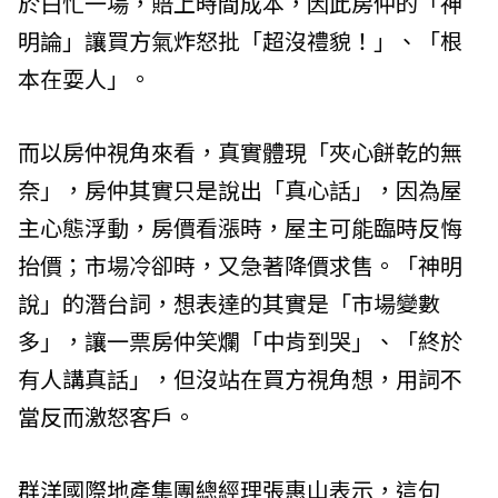
於白忙一場，賠上時間成本，因此房仲的「神
明論」讓買方氣炸怒批「超沒禮貌！」、「根
本在耍人」。
而以房仲視角來看，真實體現「夾心餅乾的無
奈」，房仲其實只是說出「真心話」，因為屋
主心態浮動，房價看漲時，屋主可能臨時反悔
抬價；市場冷卻時，又急著降價求售。「神明
說」的潛台詞，想表達的其實是「市場變數
多」，讓一票房仲笑爛「中肯到哭」、「終於
有人講真話」，但沒站在買方視角想，用詞不
當反而激怒客戶。
群洋國際地產集團總經理張惠山表示，這句