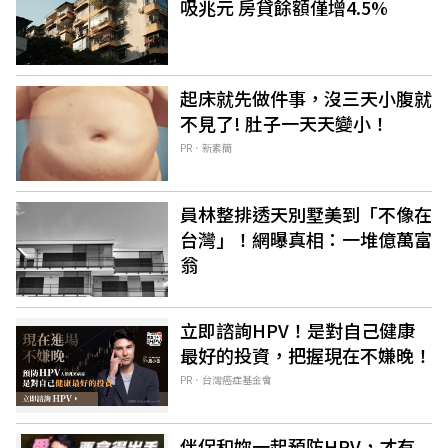
吸兆元 房貸餘額僅增4.5%
起床就先做件事，沒三天小腹就
不見了! 肚子一天天變小！
PR．新素簡
員林整排透天別墅美到「不像在
台灣」！網曝真相：一堆億萬富
翁
立即諮詢HPV！是對自己健康
最好的投資，把握現在不嫌晚！
PR．台灣癌症基金會
伴侶和妳一起預防HPV，才有