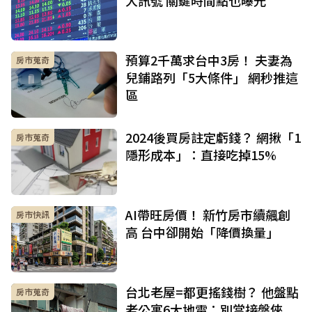
大訊號 關鍵時間點也曝光
預算2千萬求台中3房！ 夫妻為
房市蒐奇
兒鋪路列「5大條件」 網秒推這
區
2024後買房註定虧錢？ 網揪「1
房市蒐奇
隱形成本」：直接吃掉15%
AI帶旺房價！ 新竹房市續飆創
房市快訊
高 台中卻開始「降價換量」
台北老屋=都更搖錢樹？ 他盤點
房市蒐奇
老公寓6大地雷：別當接盤俠