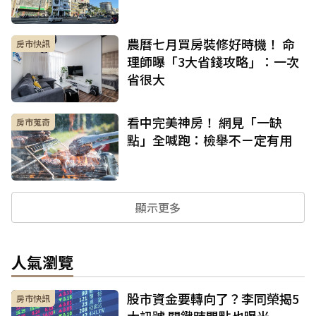
農曆七月買房裝修好時機！ 命
房市快訊
理師曝「3大省錢攻略」：一次
省很大
看中完美神房！ 網見「一缺
房市蒐奇
點」全喊跑：檢舉不ㄧ定有用
顯示更多
人氣瀏覽
股市資金要轉向了？李同榮揭5
房市快訊