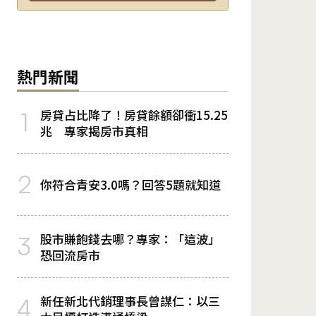
熱門新聞
房貸占比降了！房貸餘額卻衝15.25
1
兆 專家揭房市真相
2
你符合青安3.0嗎？回答5題就知道
股市賺飽錢去哪？專家：「這波」
3
恐回流房市
新任新北代銷理事長曾謀仁：以三
4