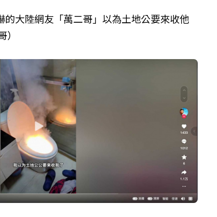
嚇的大陸網友「萬二哥」以為土地公要來收他
哥）