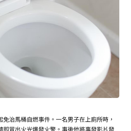
起免治馬桶自燃事件。一名男子在上廁所時，
隨即冒出火光爆發火警。事後他將事發影片發