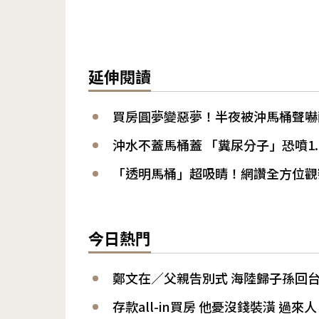
延伸閱讀
買房圓夢變惡夢！半夜被沖馬桶聲嚇
沖水不蓋馬桶蓋 「糞尿分子」恐噴1.
「透明馬桶」超吸睛！網讚全方位觀
今日熱門
鄭文在／父親告別式 海陸歸子孫回
存款all-in買房 他憂沒錢裝潢 過