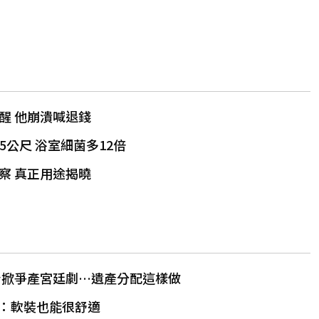
醒 他崩潰喊退錢
5公尺 浴室細菌多12倍
察 真正用途揭曉
台掀爭產宮廷劇…遺產分配這樣做
來人：軟裝也能很舒適