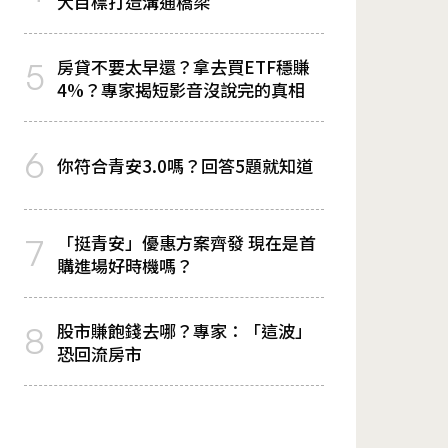
大目標打造溝通橋梁
房貸不要太早還？拿去買ETF穩賺
5
4%？專家揭短影音沒說完的真相
6
你符合青安3.0嗎？回答5題就知道
「挺青安」優惠方案齊發 現在是首
7
購進場好時機嗎？
股市賺飽錢去哪？專家：「這波」
8
恐回流房市