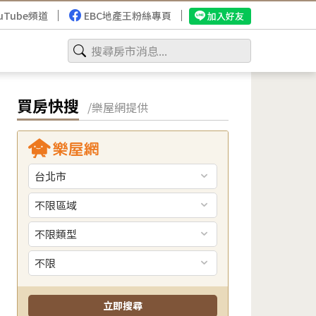
uTube頻道
EBC地產王粉絲專頁
加入好友
買房快搜
/樂屋網提供