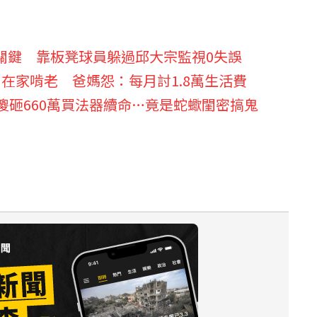
關鍵 靠板凳球員躲過邱大宗監視0失誤
在家啃老 爸媽怨：每月討1.8萬生活費
傻砸660萬買法器續命…竟是蛇蠍閨密搞鬼