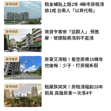
租金補貼上路2年 4縣市房租漲
房市快訊
逾1成 台南人「以買代租」
限貸令害慘「這群人」 預售
房市快訊
屋、營建股將漲到不能漲
房東又漲租！看空房價10幾年
房市蒐奇
他後悔：少子、打房攏系假
租屋族哭哭！房租漲幅創28年
房市快訊
新高 高雄房東一次漲4千