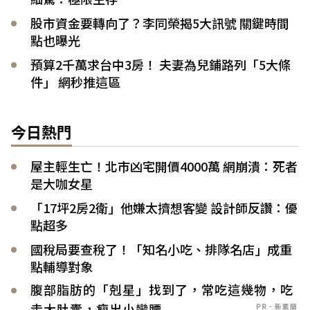
股市資金要轉向了？李同榮揭5大訊號 關鍵時間
點也曝光
預算2千萬求台中3房！ 夫妻為兒鋪路列「5大條
件」 網秒推這區
今日熱門
屋主輕生亡！北市凶宅開價4000萬 網崩潰：死者
是大咖女星
「17坪2房2衛」他嫌太擠想客變 設計師反讚：優
點超多
國稅局要查稅了！「知名小吃、排隊名店」成重
點輔導對象
腹部脂肪的「剋星」找到了，常吃這幾物，吃
走大肚囊，瘦出小蠻腰
PR．新素簡