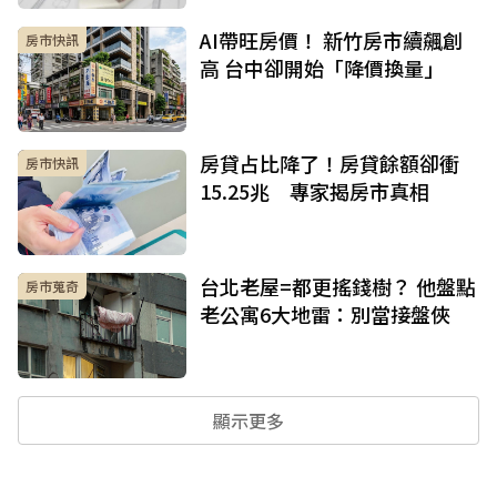
AI帶旺房價！ 新竹房市續飆創
房市快訊
高 台中卻開始「降價換量」
房貸占比降了！房貸餘額卻衝
房市快訊
15.25兆 專家揭房市真相
台北老屋=都更搖錢樹？ 他盤點
房市蒐奇
老公寓6大地雷：別當接盤俠
顯示更多