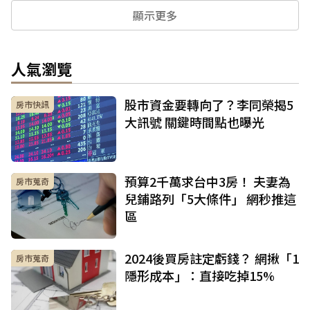
顯示更多
人氣瀏覽
股市資金要轉向了？李同榮揭5
房市快訊
大訊號 關鍵時間點也曝光
預算2千萬求台中3房！ 夫妻為
房市蒐奇
兒鋪路列「5大條件」 網秒推這
區
2024後買房註定虧錢？ 網揪「1
房市蒐奇
隱形成本」：直接吃掉15%