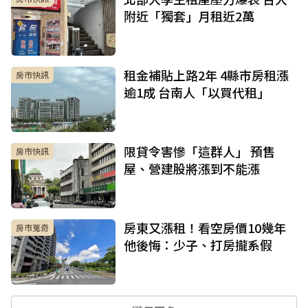
附近「獨套」月租近2萬
租金補貼上路2年 4縣市房租漲
房市快訊
逾1成 台南人「以買代租」
限貸令害慘「這群人」 預售
房市快訊
屋、營建股將漲到不能漲
房東又漲租！看空房價10幾年
房市蒐奇
他後悔：少子、打房攏系假