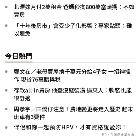
北漂妹月付2萬租金 爸媽秒掏800萬當頭期：不如
買房
「十年後房市」會受少子化影響？專家點頭：難
以避免
今日熱門
鄭文在／老母賣屋換千萬元分給4子女 一招神操
作 現省76萬贈與稅
存款all-in買房 他憂沒錢裝潢 過來人：軟裝也能
很舒適
周孝宇／田僑仔注意！農地變更將走入歷史 趕末
班車有3要件
伴侶和妳一起預防HPV，才有資格說愛妳！
PR．台灣癌症基金會