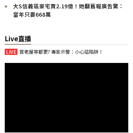
大S信義區豪宅賣2.19億！她翻舊報廣告驚：
當年只要668萬
Live直播
買老屋等都更? 專家示警：小心這陷阱！