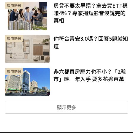
房貸不要太早還？拿去買ETF穩
房市快訊
賺4%？專家揭短影音沒說完的
真相
你符合青安3.0嗎？回答5題就知
房市快訊
道
非六都買房壓力也不小？「2縣
房市快訊
市」晚一年入手 要多花逾百萬
顯示更多