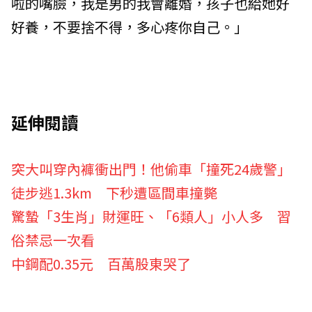
啦的嘴臉，我是男的我會離婚，孩子也給她好
好養，不要捨不得，多心疼你自己。」
延伸閱讀
突大叫穿內褲衝出門！他偷車「撞死24歲警」
徒步逃1.3km 下秒遭區間車撞斃
驚蟄「3生肖」財運旺、「6類人」小人多 習
俗禁忌一次看
中鋼配0.35元 百萬股東哭了