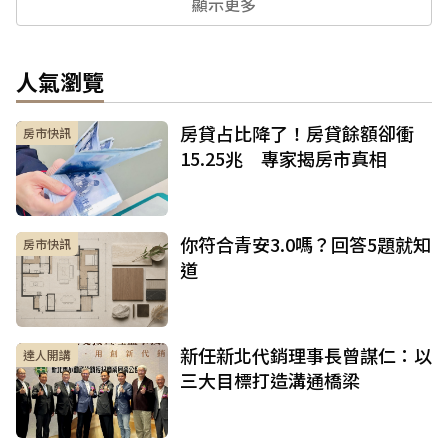
顯示更多
人氣瀏覽
房貸占比降了！房貸餘額卻衝
房市快訊
15.25兆 專家揭房市真相
你符合青安3.0嗎？回答5題就知
房市快訊
道
新任新北代銷理事長曾謀仁：以
達人開講
三大目標打造溝通橋梁