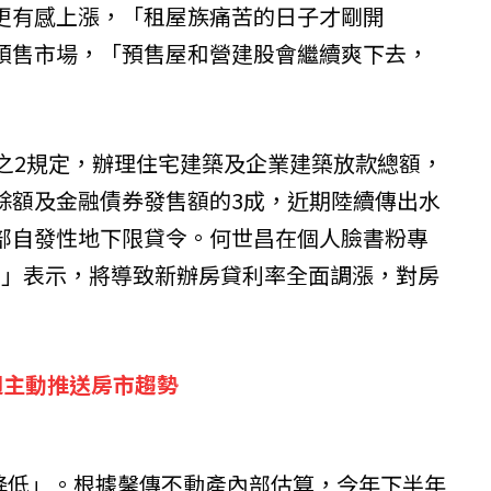
更有感上漲，「租屋族痛苦的日子才剛開
預售市場，「預售屋和營建股會繼續爽下去，
條之2規定，辦理住宅建築及企業建築放款總額，
餘額及金融債券發售額的3成，近期陸續傳出水
部自發性地下限貸令。何世昌在個人臉書粉專
et+」表示，將導致新辦房貸利率全面調漲，對房
週主動推送房市趨勢
力降低」。根據馨傳不動產內部估算，今年下半年