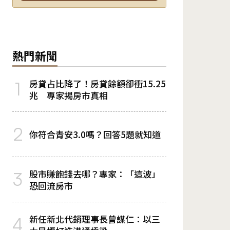
熱門新聞
房貸占比降了！房貸餘額卻衝15.25
1
兆 專家揭房市真相
2
你符合青安3.0嗎？回答5題就知道
股市賺飽錢去哪？專家：「這波」
3
恐回流房市
新任新北代銷理事長曾謀仁：以三
4