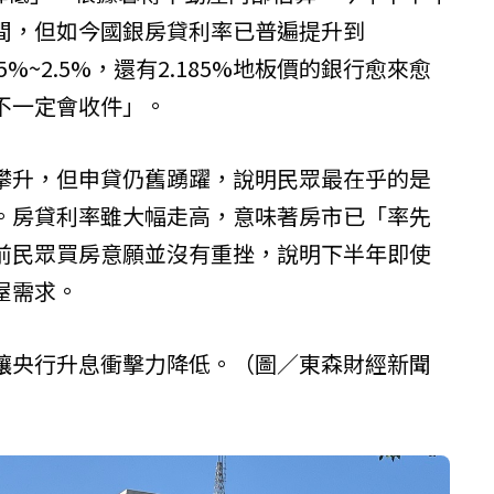
間，但如今國銀房貸利率已普遍提升到
35%~2.5%，還有2.185%地板價的銀行愈來愈
不一定會收件」。
攀升，但申貸仍舊踴躍，說明民眾最在乎的是
。房貸利率雖大幅走高，意味著房市已「率先
前民眾買房意願並沒有重挫，說明下半年即使
屋需求。
讓央行升息衝擊力降低。（圖／東森財經新聞