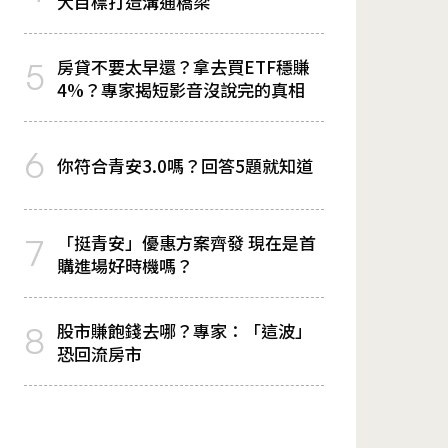
大目標打造溝通橋梁
房貸不要太早還？拿去買ETF穩賺
5
4%？專家揭短影音沒說完的真相
6
你符合青安3.0嗎？回答5題就知道
「挺青安」優惠方案齊發 現在是首
7
購進場好時機嗎？
股市賺飽錢去哪？專家：「這波」
8
恐回流房市