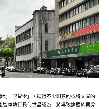
發動「限貸令」，逼得不少剛簽約或將交屋的
產智庫執行長何世昌認為，將導致換屋族賣房