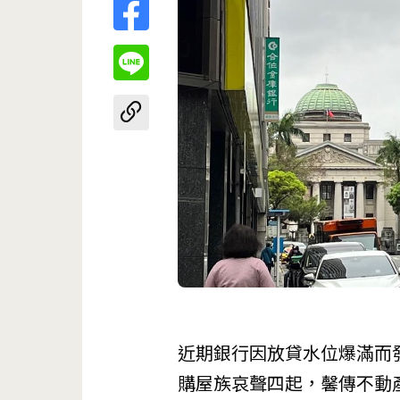
近期銀行因放貸水位爆滿而
購屋族哀聲四起，馨傳不動