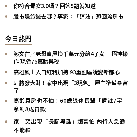
你符合青安3.0嗎？回答5題就知道
股市賺飽錢去哪？專家：「這波」恐回流房市
今日熱門
鄭文在／老母賣屋換千萬元分給4子女 一招神操
作 現省76萬贈與稅
高雄鳳山人口紅利加持 93重劃區蛻變新都心
即將發大財！家中出現「3現象」 屋主準備暴富
了
高齡買房也不怕！60歲退休長輩「備註7字」
拿到8成貸款
家中突出現「長腳黑蟲」超害怕 內行人急勸：
不能殺