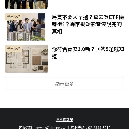
房貸不要太早還？拿去買ETF穩
房市快訊
賺4%？專家揭短影音沒說完的
真相
你符合青安3.0嗎？回答5題就知
房市快訊
道
顯示更多
隱私權政策
客服信箱：
service@ebc.net.tw
客服專線：02-2388-5918