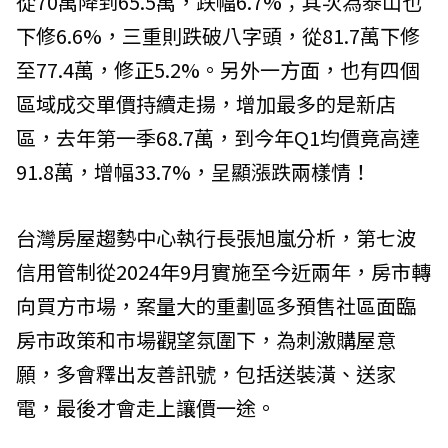
從70萬降到65.5萬，跌幅6.7%；其次為泰山也
下修6.6%，三重則跌破八字頭，從81.7萬下修
至77.4萬，修正5.2%。另外一方面，也有四個
區域成交單價持續走揚，增加最多的是新店
區，去年第一季68.7萬，到今年Q1均價竟高達
91.8萬，增幅33.7%，呈顯漲跌兩樣情！
台灣房屋趨勢中心執行長張旭嵐分析，第七波
信用管制從2024年9月實施至今近兩年，房市轉
向買方市場，案量大的重劃區多預售社區面臨
房市政策和市場觀望氛圍下，為刺激購屋意
願，多會釋出友善訊號，包括送裝潢、送家
電，最後才會走上讓價一途。