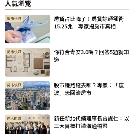
人氣瀏覽
房貸占比降了！房貸餘額卻衝
房市快訊
15.25兆 專家揭房市真相
你符合青安3.0嗎？回答5題就知
房市快訊
道
股市賺飽錢去哪？專家：「這
房市快訊
波」恐回流房市
新任新北代銷理事長曾謀仁：以
達人開講
三大目標打造溝通橋梁