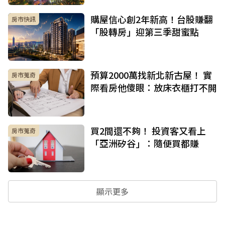
購屋信心創2年新高！台股賺翻
房市快訊
「股轉房」迎第三季甜蜜點
預算2000萬找新北新古屋！ 實
房市蒐奇
際看房他傻眼：放床衣櫃打不開
買2間還不夠！ 投資客又看上
房市蒐奇
「亞洲矽谷」：隨便買都賺
顯示更多