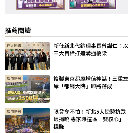
推薦閱讀
新任新北代銷理事長曾謀仁：以
達人開講
三大目標打造溝通橋梁
複製東京都廳增值神話！三重左
房市快訊
岸「都廳大院」即將落成
限貸令不怕！新北5大逆勢抗跌
房市快訊
區揭曉 專家曝這區「雙核心」
穩賺