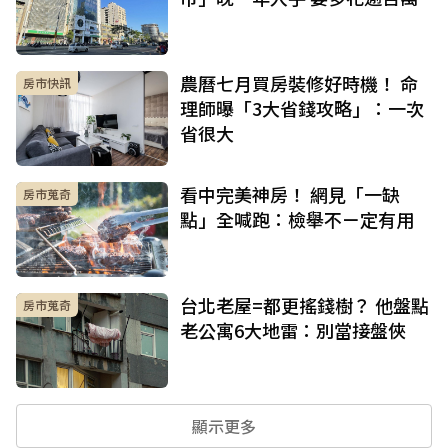
農曆七月買房裝修好時機！ 命
房市快訊
理師曝「3大省錢攻略」：一次
省很大
看中完美神房！ 網見「一缺
房市蒐奇
點」全喊跑：檢舉不ㄧ定有用
台北老屋=都更搖錢樹？ 他盤點
房市蒐奇
老公寓6大地雷：別當接盤俠
顯示更多