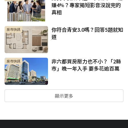
賺4%？專家揭短影音沒說完的
真相
你符合青安3.0嗎？回答5題就知
房市快訊
道
非六都買房壓力也不小？「2縣
房市快訊
市」晚一年入手 要多花逾百萬
顯示更多