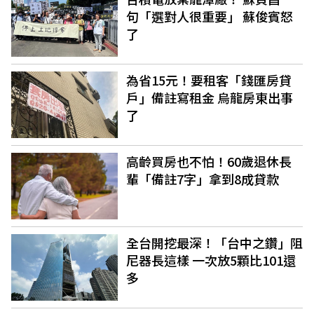
句「選對人很重要」 蘇俊賓怒
了
為省15元！要租客「錢匯房貸
戶」備註寫租金 烏龍房東出事
了
高齡買房也不怕！60歲退休長
輩「備註7字」拿到8成貸款
全台開挖最深！「台中之鑽」阻
尼器長這樣 一次放5顆比101還
多