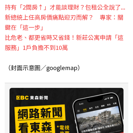
持有「2間房↑」才能談理財？包租公全說了...
新總統上任高房價痛點迎刃而解？ 專家：關
鍵在「這一步」
比危老、都更省時又省錢！新莊公寓申請「這
服務」1戶負擔不到10萬
（封面示意圖／googlemap）