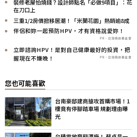
裝修老屋怕燒錢？設計師點名「必做9項目」：花
在刀口上
三重1/2房價掀移居潮！「米蘭花園」熱銷逾8成
伴侶和妳一起預防HPV，才有資格說愛妳！
PR．台灣癌症基金會
立即諮詢HPV！是對自己健康最好的投資，把
握現在不嫌晚！
PR．台灣癌症基金會
您也可能喜歡
台南豪邸建商搶攻首購市場！1
樓竟有停腳踏車場 規劃理由曝
光
台積電放棄龍潭廠！ 蘇貞昌一