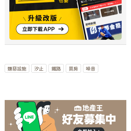
嫌惡設施
汐止
鐵路
買房
噪音