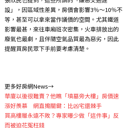
設」，因區域性差異，房價會影響3％～10％不
等，甚至可以拿來當作議價的空間。尤其鐵道
影響最甚，來往車廂班次密集，火車排放出的
廢氣也最劇，且伴隨空氣品質最為惡劣，因此
提醒買房民眾下手前要考慮清楚。
更多好房網News→
華廈以後很難賣？他瞧「墳墓旁大樓」房價速
漲好羨慕 網直搗關鍵：比凶宅還棘手
買高樓層永遠不敗？專家曝少做「這件事」反
而被迫花冤枉錢