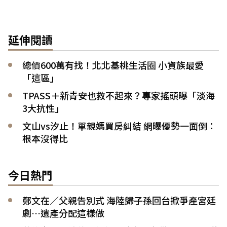
延伸閱讀
總價600萬有找！北北基桃生活圈 小資族最愛
「這區」
TPASS＋新青安也救不起來？專家搖頭曝「淡海
3大抗性」
文山vs汐止！單親媽買房糾結 網曝優勢一面倒：
根本沒得比
今日熱門
鄭文在／父親告別式 海陸歸子孫回台掀爭產宮廷
劇…遺產分配這樣做