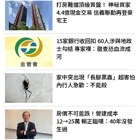
打房難擋頂級買盤！ 神秘買家
4.4億現金交易 信義聯勤再登豪
宅王
15家銀行收回扣 60人涉與地政
士勾結 專家嘆：徹查恐血流成
河
家中突出現「長腳黑蟲」超害怕
內行人急勸：不能殺
房價不可能跌！營建成本
12→25萬 賴正鎰嘆：40年沒發
生過