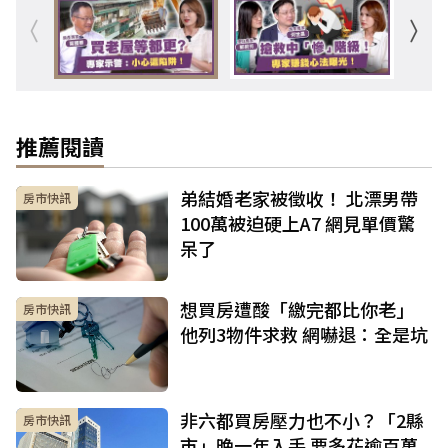
推薦閱讀
弟結婚老家被徵收！ 北漂男帶
房市快訊
100萬被迫硬上A7 網見單價驚
呆了
想買房遭酸「繳完都比你老」
房市快訊
他列3物件求救 網嚇退：全是坑
非六都買房壓力也不小？「2縣
房市快訊
市」晚一年入手 要多花逾百萬