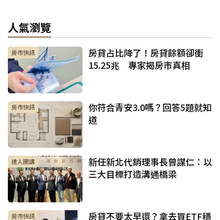
人氣瀏覽
房貸占比降了！房貸餘額卻衝
房市快訊
15.25兆 專家揭房市真相
你符合青安3.0嗎？回答5題就知
房市快訊
道
新任新北代銷理事長曾謀仁：以
達人開講
三大目標打造溝通橋梁
房貸不要太早還？拿去買ETF穩
房市快訊