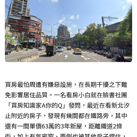
買房最怕周遭有嫌惡設施，在長期干擾之下難
免影響居住品質。一名看房小白就在臉書社團
「買房知識家A你的Q」發問，最近在看新北汐
止附近的房子，發現有幾間都在鐵路旁，其中
還有一間單價63萬的3年新屋，距離鐵道2條
街，加上有氣密窗、兩側也被其他房子擋住，