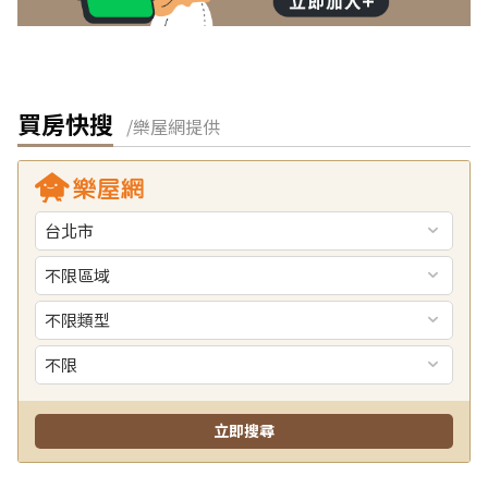
買房快搜
/樂屋網提供