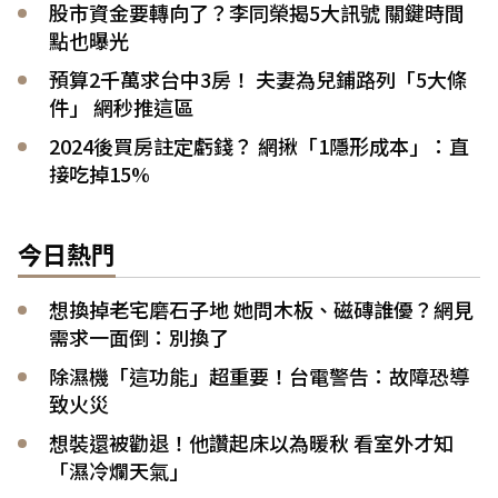
股市資金要轉向了？李同榮揭5大訊號 關鍵時間
點也曝光
預算2千萬求台中3房！ 夫妻為兒鋪路列「5大條
件」 網秒推這區
2024後買房註定虧錢？ 網揪「1隱形成本」：直
接吃掉15%
今日熱門
想換掉老宅磨石子地 她問木板、磁磚誰優？網見
需求一面倒：別換了
除濕機「這功能」超重要！台電警告：故障恐導
致火災
想裝還被勸退！他讚起床以為暖秋 看室外才知
「濕冷爛天氣」