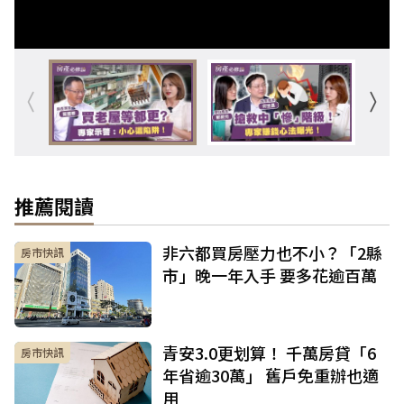
推薦閱讀
非六都買房壓力也不小？「2縣
房市快訊
市」晚一年入手 要多花逾百萬
青安3.0更划算！ 千萬房貸「6
房市快訊
年省逾30萬」 舊戶免重辦也適
用