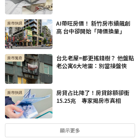
AI帶旺房價！ 新竹房市續飆創
房市快訊
高 台中卻開始「降價換量」
台北老屋=都更搖錢樹？ 他盤點
房市蒐奇
老公寓6大地雷：別當接盤俠
房貸占比降了！房貸餘額卻衝
房市快訊
15.25兆 專家揭房市真相
顯示更多