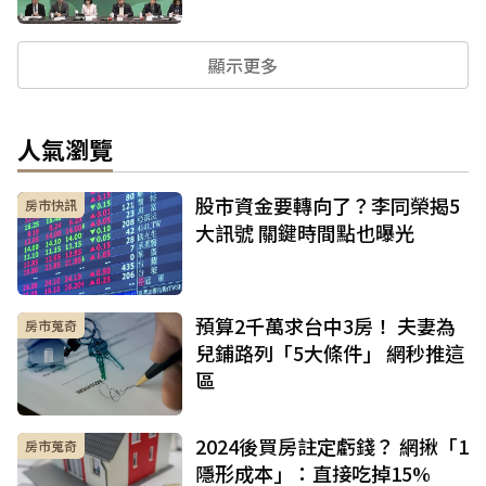
顯示更多
人氣瀏覽
股市資金要轉向了？李同榮揭5
房市快訊
大訊號 關鍵時間點也曝光
預算2千萬求台中3房！ 夫妻為
房市蒐奇
兒鋪路列「5大條件」 網秒推這
區
2024後買房註定虧錢？ 網揪「1
房市蒐奇
隱形成本」：直接吃掉15%