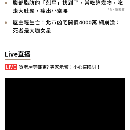
腹部脂肪的「剋星」找到了，常吃這幾物，吃
走大肚囊，瘦出小蠻腰
PR．新素簡
屋主輕生亡！北市凶宅開價4000萬 網崩潰：
死者是大咖女星
Live直播
買老屋等都更? 專家示警：小心這陷阱！