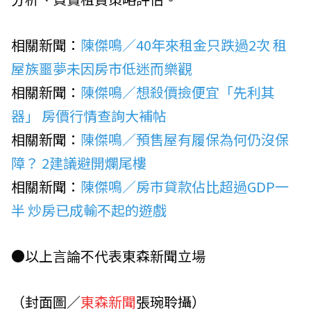
相關新聞：
陳傑鳴／40年來租金只跌過2次 租
屋族噩夢未因房市低迷而樂觀
相關新聞：
陳傑鳴／想殺價撿便宜「先利其
器」 房價行情查詢大補帖
相關新聞：
陳傑鳴／預售屋有履保為何仍沒保
障？ 2建議避開爛尾樓
相關新聞：
陳傑鳴／房市貸款佔比超過GDP一
半 炒房已成輸不起的遊戲
●以上言論不代表東森新聞立場
（封面圖／
東森新聞
張琬聆攝）