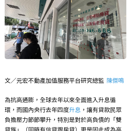
文／
元宏不動產加值服務平台
研究總監
陳傑鳴
為抗高通膨，全球去年以來全面進入升息循
環，而國內
央行
去年四度
升息
，讓有貸款民眾
負擔壓力節節攀升，特別是對於高負債的「雙
貸族」（同時有信貸跟房貸）更是因此成為高