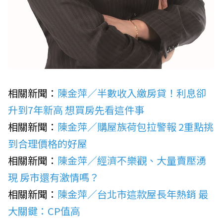
相關新聞：
陳金萍／半數收入繳房貸！利息卻
升到7年新高 想買房先看這件事
相關新聞：
陳金萍／購屋族荷包拉警報 2重點挑
到合理價格的好屋
相關新聞：
陳金萍／經濟不樂觀、大量賣壓湧
現 房市還有激情嗎？
相關新聞：
陳金萍／台北市這款屋長年熱銷 最
大關鍵：CP值高