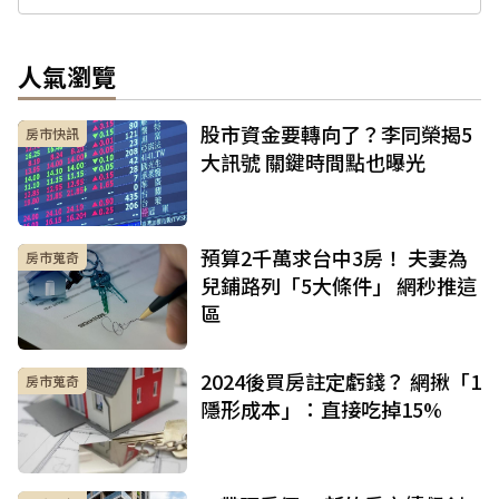
人氣瀏覽
股市資金要轉向了？李同榮揭5
房市快訊
大訊號 關鍵時間點也曝光
預算2千萬求台中3房！ 夫妻為
房市蒐奇
兒鋪路列「5大條件」 網秒推這
區
2024後買房註定虧錢？ 網揪「1
房市蒐奇
隱形成本」：直接吃掉15%