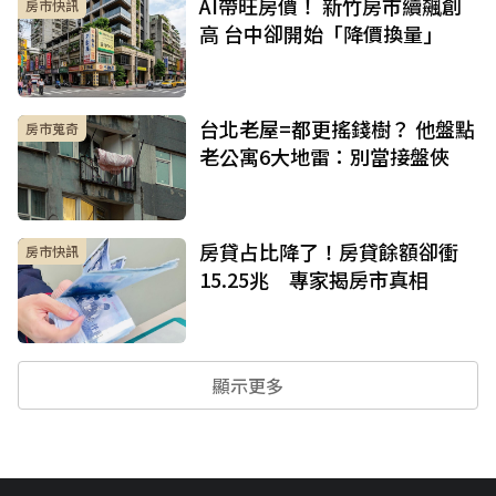
AI帶旺房價！ 新竹房市續飆創
房市快訊
高 台中卻開始「降價換量」
台北老屋=都更搖錢樹？ 他盤點
房市蒐奇
老公寓6大地雷：別當接盤俠
房貸占比降了！房貸餘額卻衝
房市快訊
15.25兆 專家揭房市真相
顯示更多