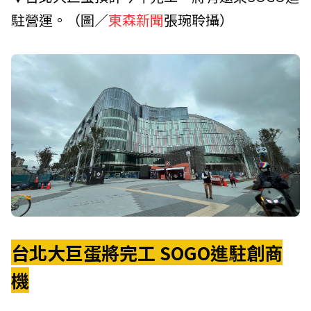
駐營運。（圖／
東森新聞
張琬聆攝）
台北大巨蛋將完工 SOGO
進駐創商
機