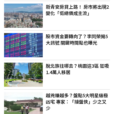
新青安房貸上路！ 房市將出現2
變化「低總價成主流」
股市資金要轉向了？李同榮揭5
大訊號 關鍵時間點也曝光
脫北族往哪去？桃園這3區 狂吸
1.4萬人移居
越兇賺越多？盤點5大明星級極
凶宅 專家：「接盤俠」少之又
少