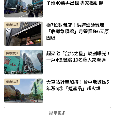
子漲40萬再出租 專家揭動機
砸7位數開店！洪詩鹽酥雞爆
房市快訊
「收攤急頂讓」月營業僅6天原
因曝
超豪宅「台北之星」規劃曝光！
房市快訊
一戶4億起跳 10名藝人來看過
大車站計畫加持！台中老城區5
房市快訊
年漲5成 「這產品」超火爆
顯示更多