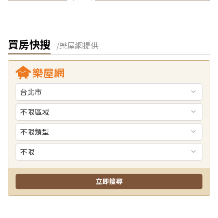
買房快搜
/樂屋網提供