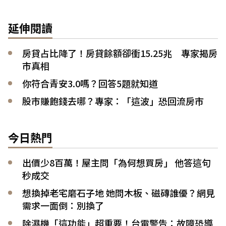
延伸閱讀
房貸占比降了！房貸餘額卻衝15.25兆 專家揭房
市真相
你符合青安3.0嗎？回答5題就知道
股市賺飽錢去哪？專家：「這波」恐回流房市
今日熱門
出價少8百萬！屋主問「為何想買房」 他答這句
秒成交
想換掉老宅磨石子地 她問木板、磁磚誰優？網見
需求一面倒：別換了
除濕機「這功能」超重要！台電警告：故障恐導