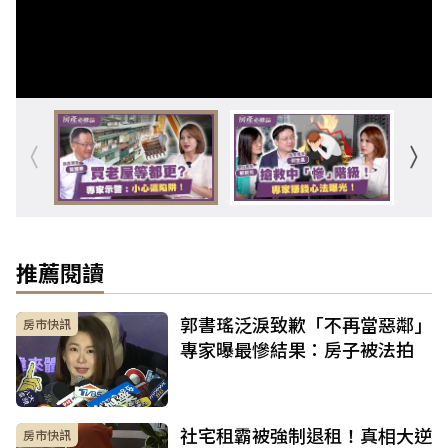
推薦閱讀
郭書瑤泛淚致歉「不再當惡鄰」
房市快訊
專家曝最慘結果：房子被法拍
社宅租霸被強制退租！真相大逆
房市快訊