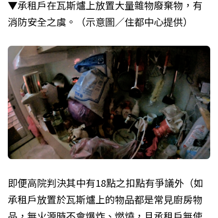
▼承租戶在瓦斯爐上放置大量雜物廢棄物，有
消防安全之虞。（示意圖／住都中心提供）
即便高院判決其中有18點之扣點有爭議外（如
承租戶放置於瓦斯爐上的物品都是常見廚房物
品，無火源時不會爆炸、燃燒，且承租戶無使