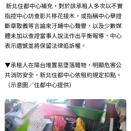
新北住都中心補充，對於該承租人多次以不實
指控中心訪查影片移花接木，或指稱中心舉證
斷章取義等言論來汙衊中心聲譽，以及少數媒
體未加以查證當事人說法作出平衡報導，中心
表示遺憾並將保留法律追訴權。
▼承租人在陽台堆置易墜落雜物，明顯危害公
共消防安全，新北住都中心依租約規定扣點。
（示意圖／住都中心提供）