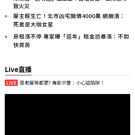
致火災
屋主輕生亡！北市凶宅開價4000萬 網崩潰：
死者是大咖女星
房租漲不停 專家曝「這年」租金恐暴漲：不如
快買房
Live直播
買老屋等都更? 專家示警：小心這陷阱！