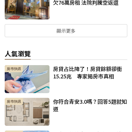
欠76萬房租 法院判騰空返還
顯示更多
人氣瀏覽
房貸占比降了！房貸餘額卻衝
房市快訊
15.25兆 專家揭房市真相
你符合青安3.0嗎？回答5題就知
房市快訊
道