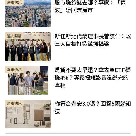
股市賺飽錢去哪？專家：「這
房市快訊
波」恐回流房市
新任新北代銷理事長曾謀仁：以
達人開講
三大目標打造溝通橋梁
房貸不要太早還？拿去買ETF穩
房市快訊
賺4%？專家揭短影音沒說完的
真相
你符合青安3.0嗎？回答5題就知
房市快訊
道