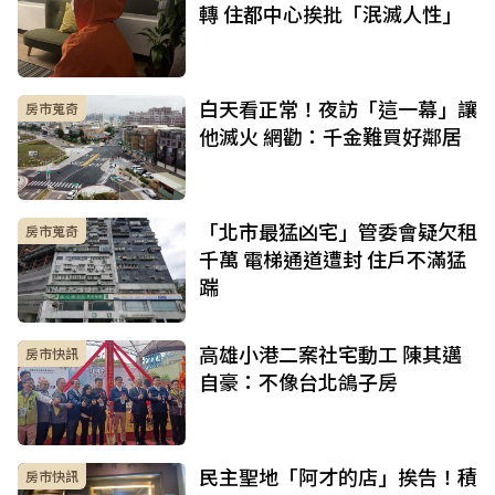
轉 住都中心挨批「泯滅人性」
白天看正常！夜訪「這一幕」讓
房市蒐奇
他滅火 網勸：千金難買好鄰居
「北市最猛凶宅」管委會疑欠租
房市蒐奇
千萬 電梯通道遭封 住戶不滿猛
踹
高雄小港二案社宅動工 陳其邁
房市快訊
自豪：不像台北鴿子房
民主聖地「阿才的店」挨告！積
房市快訊