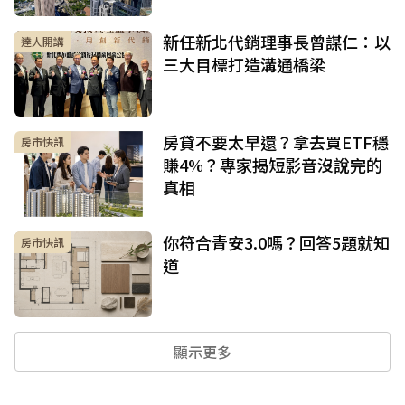
新任新北代銷理事長曾謀仁：以
達人開講
三大目標打造溝通橋梁
房貸不要太早還？拿去買ETF穩
房市快訊
賺4%？專家揭短影音沒說完的
真相
你符合青安3.0嗎？回答5題就知
房市快訊
道
顯示更多