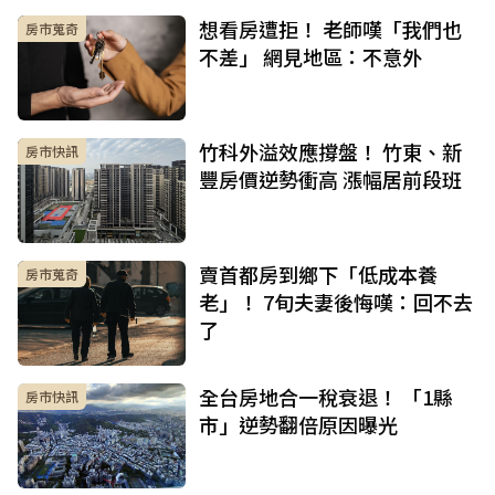
想看房遭拒！ 老師嘆「我們也
房市蒐奇
不差」 網見地區：不意外
竹科外溢效應撐盤！ 竹東、新
房市快訊
豐房價逆勢衝高 漲幅居前段班
賣首都房到鄉下「低成本養
房市蒐奇
老」！ 7旬夫妻後悔嘆：回不去
了
全台房地合一稅衰退！ 「1縣
房市快訊
市」逆勢翻倍原因曝光