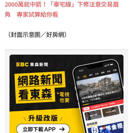
2000萬就中箭！「豪宅線」下修注意交易眉
角 專家試算給你看
（封面示意圖／好房網）