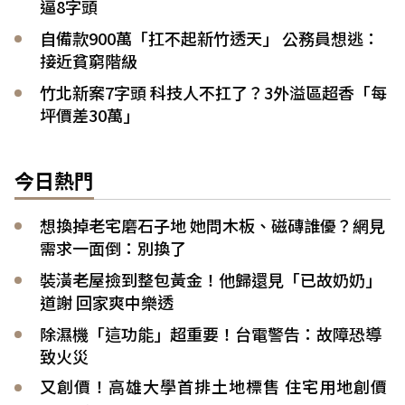
逼8字頭
自備款900萬「扛不起新竹透天」 公務員想逃：
接近貧窮階級
竹北新案7字頭 科技人不扛了？3外溢區超香「每
坪價差30萬」
今日熱門
想換掉老宅磨石子地 她問木板、磁磚誰優？網見
需求一面倒：別換了
裝潢老屋撿到整包黃金！他歸還見「已故奶奶」
道謝 回家爽中樂透
除濕機「這功能」超重要！台電警告：故障恐導
致火災
又創價！高雄大學首排土地標售 住宅用地創價