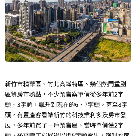
新竹市精華區、竹北高鐵特區、幾個熱門重劃
區等房市熱點，不少預售案單價從多年前2字
頭、3字頭，飆升到現在的6、7字頭，甚至8字
頭，有置產客看準新竹的科技業利多及房市發
展，多年前買了一戶預售屋、當時單價僅2字
頭，後來完工成屋後以近5字頭賣出，獲利幅度