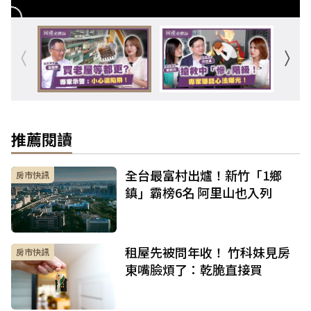
推薦閱讀
全台最富村出爐！新竹「1鄉
房市快訊
鎮」霸榜6名 阿里山也入列
租屋先被問年收！ 竹科妹見房
房市快訊
東嘴臉煩了：乾脆直接買