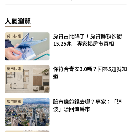
人氣瀏覽
房貸占比降了！房貸餘額卻衝
房市快訊
15.25兆 專家揭房市真相
你符合青安3.0嗎？回答5題就知
房市快訊
道
股市賺飽錢去哪？專家：「這
房市快訊
波」恐回流房市