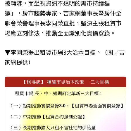
被轉嫁，而坐視資訊不透明的黑市持續猖
獗」，房市趨勢專家、吉家網董事長暨房仲全
聯會榮譽理事長李同榮直批，堅決主張租賃市
場應立刻修法，推動全面識別化實價登錄。
▼李同榮提出租賃市場3大治本目標。（圖／吉
家網提供）