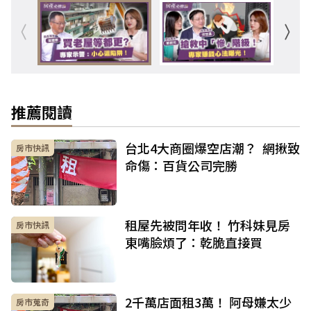
推薦閱讀
台北4大商圈爆空店潮？ 網揪致
房市快訊
命傷：百貨公司完勝
租屋先被問年收！ 竹科妹見房
房市快訊
東嘴臉煩了：乾脆直接買
2千萬店面租3萬！ 阿母嫌太少
房市蒐奇