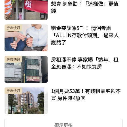
想賣 網急勸：「這樣做」更值
錢
租金突調漲5千！ 情侶考慮
房市快訊
「ALL IN存款付頭期」 過來人
說話了
房租漲不停 專家曝「這年」租
房市快訊
金恐暴漲：不如快買房
1個月要53萬！有錢租豪宅卻不
房市快訊
買 房仲曝4原因
顯示更多