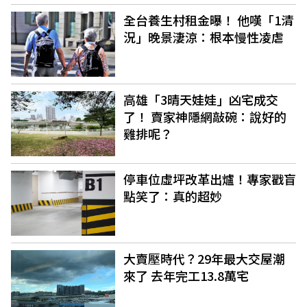
全台養生村租金曝！ 他嘆「1清
況」晚景淒涼：根本慢性凌虐
高雄「3晴天娃娃」凶宅成交
了！ 賣家神隱網敲碗：說好的
雞排呢？
停車位虛坪改革出爐！專家戳盲
點笑了：真的超妙
大賣壓時代？29年最大交屋潮
來了 去年完工13.8萬宅