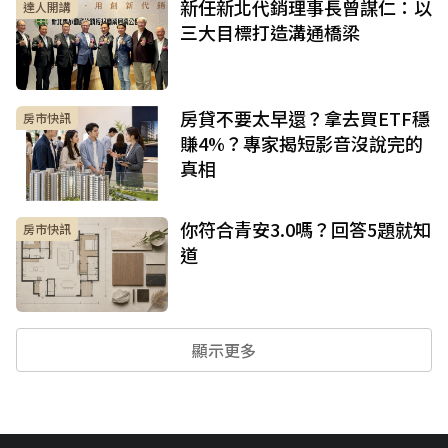
新任新北代銷理事長曾謀仁：以
達人開講
三大目標打造溝通橋梁
房貸不要太早還？拿去買ETF穩
房市快訊
賺4%？專家揭短影音沒說完的
真相
你符合青安3.0嗎？回答5題就知
房市快訊
道
顯示更多