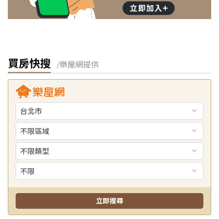
買房快搜
/樂屋網提供