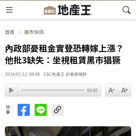
首頁
房市快訊
內政部憂租金實登恐轉嫁上漲？
他批3缺失：坐視租賃黑市猖獗
2024/07/12
09:48
EBC地產王 記者張琬聆
00:00
分享