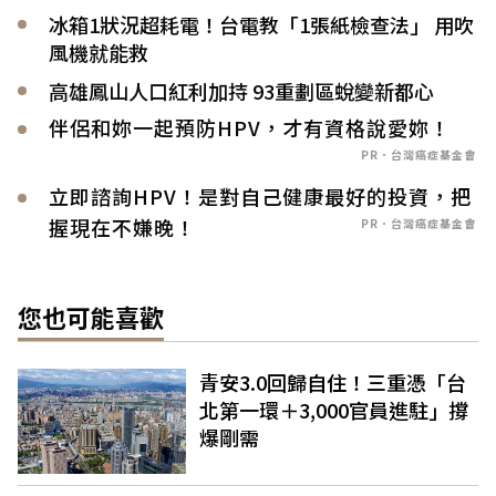
冰箱1狀況超耗電！台電教「1張紙檢查法」 用吹
風機就能救
高雄鳳山人口紅利加持 93重劃區蛻變新都心
伴侶和妳一起預防HPV，才有資格說愛妳！
PR．台灣癌症基金會
立即諮詢HPV！是對自己健康最好的投資，把
握現在不嫌晚！
PR．台灣癌症基金會
您也可能喜歡
青安3.0回歸自住！三重憑「台
北第一環＋3,000官員進駐」撐
爆剛需