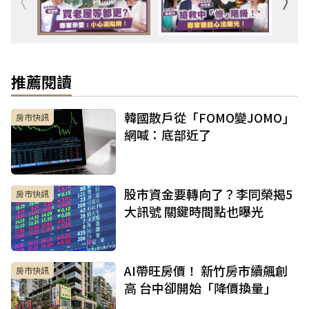
推薦閱讀
韓國散戶從「FOMO變JOMO」
房市快訊
網喊：底部近了
股市資金要轉向了？李同榮揭5
房市快訊
大訊號 關鍵時間點也曝光
AI帶旺房價！ 新竹房市續飆創
房市快訊
高 台中卻開始「降價換量」