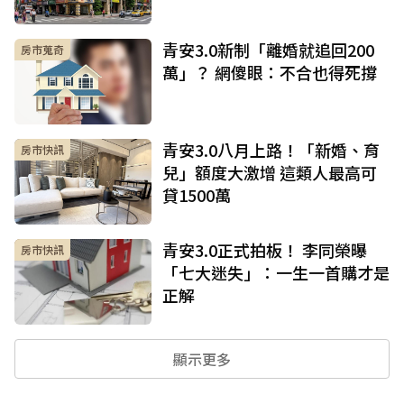
青安3.0新制「離婚就追回200
房市蒐奇
萬」？ 網傻眼：不合也得死撐
青安3.0八月上路！「新婚、育
房市快訊
兒」額度大激增 這類人最高可
貸1500萬
青安3.0正式拍板！ 李同榮曝
房市快訊
「七大迷失」：一生一首購才是
正解
顯示更多