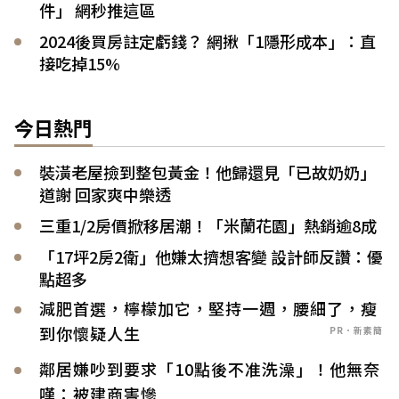
件」 網秒推這區
2024後買房註定虧錢？ 網揪「1隱形成本」：直
接吃掉15%
今日熱門
裝潢老屋撿到整包黃金！他歸還見「已故奶奶」
道謝 回家爽中樂透
三重1/2房價掀移居潮！「米蘭花園」熱銷逾8成
「17坪2房2衛」他嫌太擠想客變 設計師反讚：優
點超多
減肥首選，檸檬加它，堅持一週，腰細了，瘦
到你懷疑人生
PR．新素簡
鄰居嫌吵到要求「10點後不准洗澡」！他無奈
嘆：被建商害慘