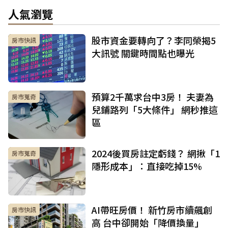
人氣瀏覽
股市資金要轉向了？李同榮揭5
房市快訊
大訊號 關鍵時間點也曝光
預算2千萬求台中3房！ 夫妻為
房市蒐奇
兒鋪路列「5大條件」 網秒推這
區
2024後買房註定虧錢？ 網揪「1
房市蒐奇
隱形成本」：直接吃掉15%
AI帶旺房價！ 新竹房市續飆創
房市快訊
高 台中卻開始「降價換量」