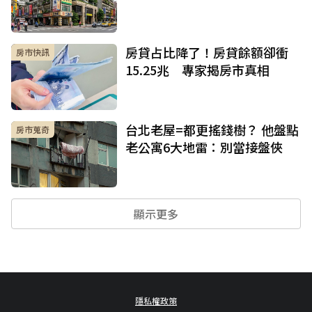
房貸占比降了！房貸餘額卻衝
房市快訊
15.25兆 專家揭房市真相
台北老屋=都更搖錢樹？ 他盤點
房市蒐奇
老公寓6大地雷：別當接盤俠
顯示更多
隱私權政策