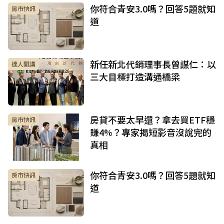
你符合青安3.0嗎？回答5題就知
房市快訊
道
新任新北代銷理事長曾謀仁：以
達人開講
三大目標打造溝通橋梁
房貸不要太早還？拿去買ETF穩
房市快訊
賺4%？專家揭短影音沒說完的
真相
你符合青安3.0嗎？回答5題就知
房市快訊
道