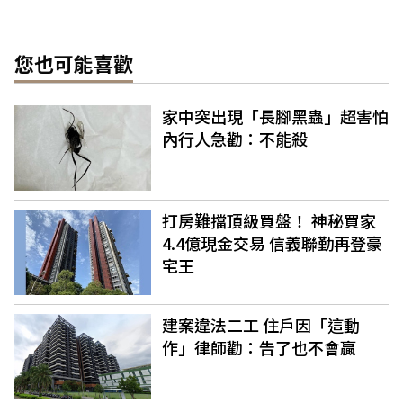
您也可能喜歡
家中突出現「長腳黑蟲」超害怕
內行人急勸：不能殺
打房難擋頂級買盤！ 神秘買家
4.4億現金交易 信義聯勤再登豪
宅王
建案違法二工 住戶因「這動
作」律師勸：告了也不會贏