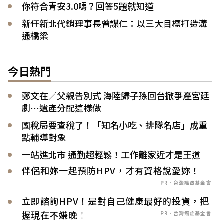
你符合青安3.0嗎？回答5題就知道
新任新北代銷理事長曾謀仁：以三大目標打造溝
通橋梁
今日熱門
鄭文在／父親告別式 海陸歸子孫回台掀爭產宮廷
劇…遺產分配這樣做
國稅局要查稅了！「知名小吃、排隊名店」成重
點輔導對象
一站進北市 通勤超輕鬆！工作離家近才是王道
伴侶和妳一起預防HPV，才有資格說愛妳！
PR．台灣癌症基金會
立即諮詢HPV！是對自己健康最好的投資，把
握現在不嫌晚！
PR．台灣癌症基金會