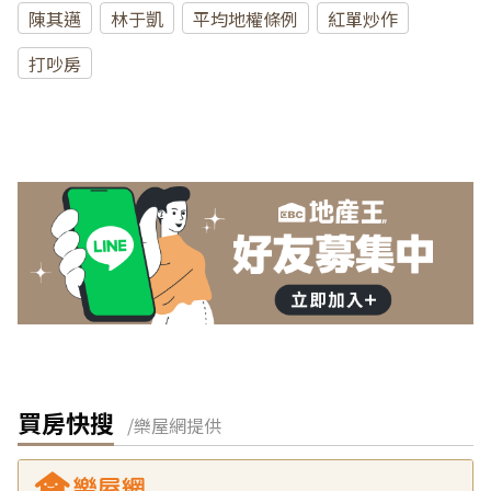
陳其邁
林于凱
平均地權條例
紅單炒作
打吵房
買房快搜
/樂屋網提供