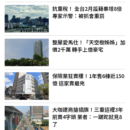
抗重稅！ 全台2月設籍暴增8倍
專家示警：被抓會重罰
整屋愛馬仕！「天空樹姊姊」加
價2千萬 轉手上億豪宅
保險業狂賣樓！1年售6棟近150
億 這家賣最兇
大咖建商搶插旗！三重這裡3年
前賣4字頭 業者：一蹉跎就見8
了