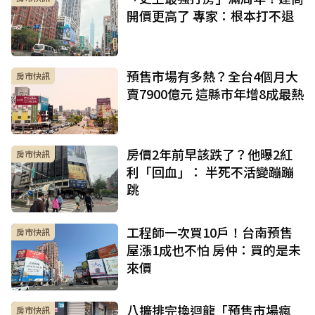
開價更高了 專家：根本打不退
預售市場有多熱？全台4個月大
房市快訊
賣7900億元 這縣市年增8成最熱
房價2年前早該跌了？他曝2紅
房市快訊
利「回血」： 半死不活變蹦蹦
跳
工程師一次買10戶！台南預售
房市快訊
屋漲1成也不怕 房仲：買的是未
來價
八擴排完換迴龍「預售市場瘋
房市快訊