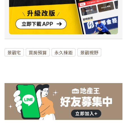
景觀宅
買房預算
永久棟距
景觀視野