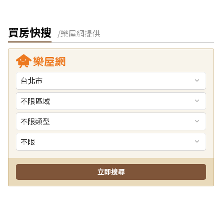
買房快搜
/樂屋網提供