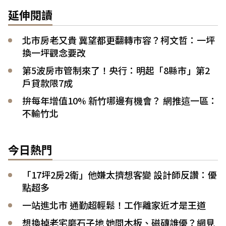
延伸閱讀
北市房老又貴 冀望都更翻轉市容？柯文哲：一坪
換一坪觀念要改
第5波房市管制來了！央行：明起「8縣市」第2
戶貸款限7成
拚每年增值10% 新竹哪邊有機會？ 網推這一區：
不輸竹北
今日熱門
「17坪2房2衛」他嫌太擠想客變 設計師反讚：優
點超多
一站進北市 通勤超輕鬆！工作離家近才是王道
想換掉老宅磨石子地 她問木板、磁磚誰優？網見