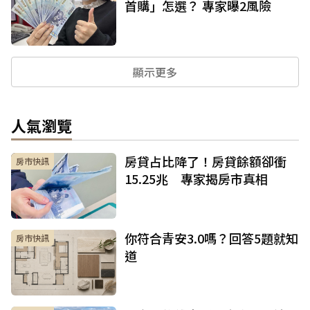
首購」怎選？ 專家曝2風險
顯示更多
人氣瀏覽
房貸占比降了！房貸餘額卻衝
房市快訊
15.25兆 專家揭房市真相
你符合青安3.0嗎？回答5題就知
房市快訊
道