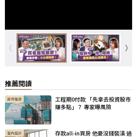
推薦閱讀
工程期0付款 「先拿去投資股市
房市蒐奇
賺多點」？ 專家曝風險
存款all-in買房 他憂沒錢裝潢 過
室內設計