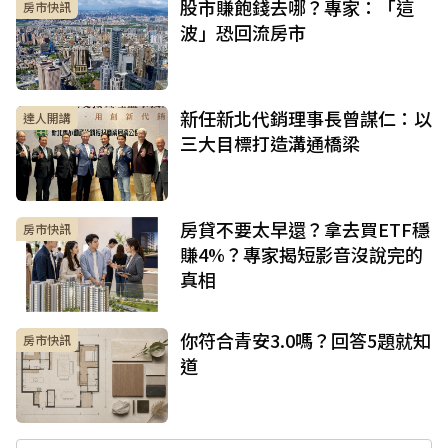
股市賺飽錢去哪？專家：「這
房市快訊
波」恐回流房市
新任新北代銷理事長曾謀仁：以
達人開講
三大目標打造溝通橋梁
房貸不要太早還？拿去買ETF穩
房市快訊
賺4%？專家揭短影音沒說完的
真相
你符合青安3.0嗎？回答5題就知
房市快訊
道