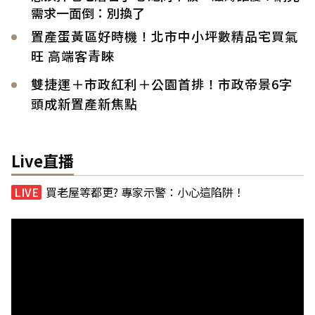
需求一面倒：別換了
置產蛋黃區好時機！北市中小坪數精品宅買氣
旺 高端客青睞
雙捷運＋市政紅利＋公園首排！市政帝景6字
頭成新置產新焦點
Live直播
買老屋等都更? 專家示警：小心這陷阱！