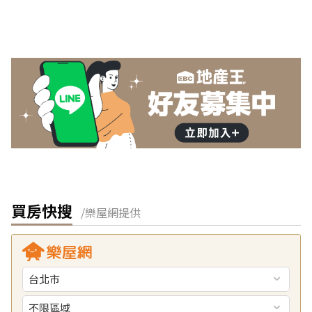
買房快搜
/樂屋網提供