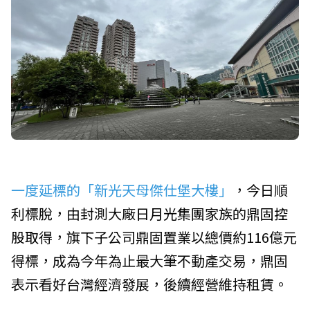
一度延標的「新光天母傑仕堡大樓」
，今日順
利標脫，由封測大廠
日月光集團
家族的
鼎固控
股
取得，旗下子公司鼎固置業以總價約116億元
得標，成為今年為止最大筆不動產交易，鼎固
表示看好台灣經濟發展，後續經營維持租賃。