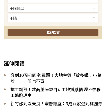
延伸閱讀
分到10間公園宅 罵翻！大地主怨「蚊多蟬叫小鬼
吵」：一間也不賣
抗工料漲！建商董座親自到工地搏感情 曝不怕移
工逃跑理由
新竹漲到沒天良！宏普總座：3成買家逃到桃園青