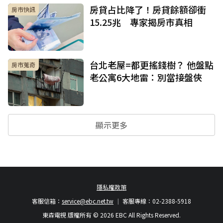
房貸占比降了！房貸餘額卻衝
房市快訊
15.25兆 專家揭房市真相
台北老屋=都更搖錢樹？ 他盤點
房市蒐奇
老公寓6大地雷：別當接盤俠
顯示更多
隱私權政策
客服信箱：
service@ebc.net.tw
客服專線：02-2388-5918
東森電視 版權所有 © 2026 EBC All Rights Reserved.