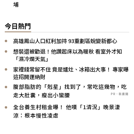
埔
今日熱門
高雄鳳山人口紅利加持 93重劃區蛻變新都心
想裝還被勸退！他讚起床以為暖秋 看室外才知
「濕冷爛天氣」
家裡錢常留不住 竟是爐灶、冰箱出大事！ 專家曝
這招開運納財
腹部脂肪的「剋星」找到了，常吃這幾物，吃
走大肚囊，瘦出小蠻腰
PR．新素簡
全台養生村租金曝！ 他嘆「1清況」晚景淒
涼：根本慢性凌虐