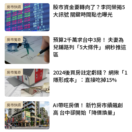
股市資金要轉向了？李同榮揭5
房市快訊
大訊號 關鍵時間點也曝光
預算2千萬求台中3房！ 夫妻為
房市蒐奇
兒鋪路列「5大條件」 網秒推這
區
2024後買房註定虧錢？ 網揪「1
房市蒐奇
隱形成本」：直接吃掉15%
AI帶旺房價！ 新竹房市續飆創
房市快訊
高 台中卻開始「降價換量」