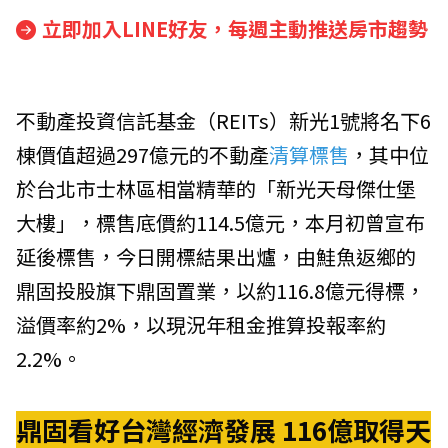
立即加入LINE好友，每週主動推送房市趨勢
不動產投資信託基金（REITs）新光1號將名下6
棟價值超過297億元的不動產
清算標售
，其中位
於台北市士林區相當精華的「新光天母傑仕堡
大樓」，標售底價約114.5億元，本月初曾宣布
延後標售，今日開標結果出爐，由鮭魚返鄉的
鼎固投股旗下鼎固置業，以約116.8億元得標，
溢價率約2%，以現況年租金推算投報率約
2.2%。
鼎固看好台灣經濟發展 116
億取得天