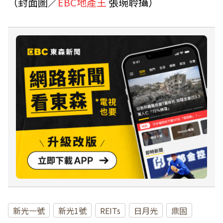
（封面圖／
EBC地產王
張琬聆攝）
新光一號
新光1號
REITs
日月光
鼎固