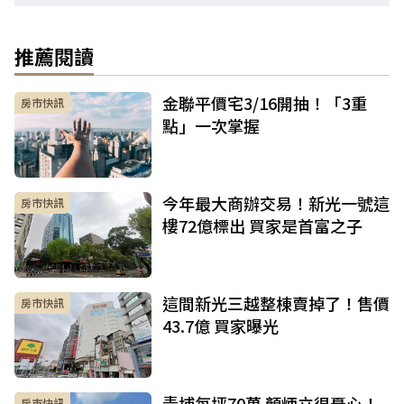
推薦閱讀
金聯平價宅3/16開抽！「3重
房市快訊
點」一次掌握
今年最大商辦交易！新光一號這
房市快訊
樓72億標出 買家是首富之子
這間新光三越整棟賣掉了！售價
房市快訊
43.7億 買家曝光
青埔每坪70萬 顏炳立很憂心！
房市快訊