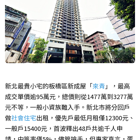
新北最貴小宅的板橋區新成屋「
來青
」，最高
成交單價逾95萬元，總價則從1477萬到3277萬
元不等，一般小資族難入手。新北市將分回戶
做
社會住宅
出租，優先戶最低月租僅12300元、
一般戶15400元，首波釋出48戶共逾千人申
請，中簽率僅5%，儘管搶手，但專家直言，蛋