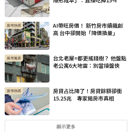
AI帶旺房價！ 新竹房市續飆創
房市快訊
高 台中卻開始「降價換量」
台北老屋=都更搖錢樹？ 他盤點
房市蒐奇
老公寓6大地雷：別當接盤俠
房貸占比降了！房貸餘額卻衝
房市快訊
15.25兆 專家揭房市真相
顯示更多