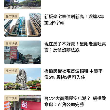
新板豪宅單價刷新高！睽違8年
房市快訊
重回9字頭
現在房子不好賣！皇翔老董吐真
房市快訊
言：房價沒辦法跌
板橋民權社宅首波招租 中籤率
房市快訊
僅5% 最快9月可入住
台北4大商圈爆空店潮？ 網揪致
房市快訊
命傷：百貨公司完勝