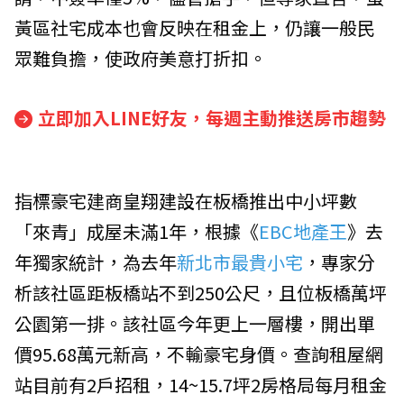
黃區社宅成本也會反映在租金上，仍讓一般民
眾難負擔，使政府美意打折扣。
立即加入LINE好友，每週主動推送房市趨勢
指標豪宅建商
皇翔建設
在板橋推出中小坪數
「來青」成屋未滿1年，根據《
EBC地產王
》去
年獨家統計，為去年
新北市最貴小宅
，專家分
析該社區距板橋站不到250公尺，且位板橋萬坪
公園第一排。該社區今年更上一層樓，開出單
價95.68萬元新高，不輸豪宅身價。查詢租屋網
站目前有2戶招租，14~15.7坪2房格局每月租金