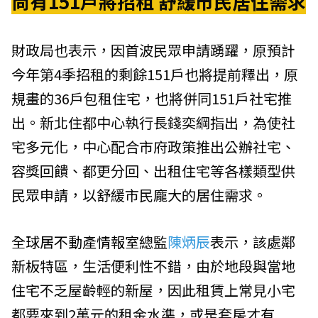
尚有151戶將招租 舒緩市民居住需求
財政局
也表示，因首波民眾申請踴躍，原預計
今年第4季招租的剩餘151戶也將提前釋出，原
規畫的36戶包租住宅，也將併同151戶社宅推
出。新北住都中心執行長錢奕綱指出，為使社
宅多元化，中心配合市府政策推出公辦社宅、
容獎回饋、都更分回、出租住宅等各樣類型供
民眾申請，以舒緩市民龐大的居住需求。
全球居不動產情報室
總監
陳炳辰
表示，該處鄰
新板特區，生活便利性不錯，由於地段與當地
住宅不乏屋齡輕的新屋，因此租賃上常見小宅
都要來到2萬元的租金水準，或是套房才有