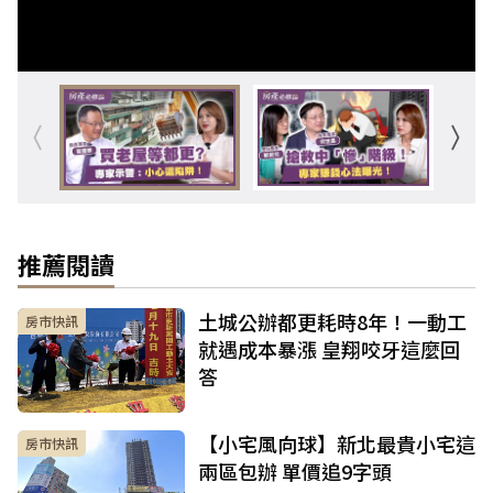
推薦閱讀
土城公辦都更耗時8年！一動工
房市快訊
就遇成本暴漲 皇翔咬牙這麼回
答
【小宅風向球】新北最貴小宅這
房市快訊
兩區包辦 單價追9字頭