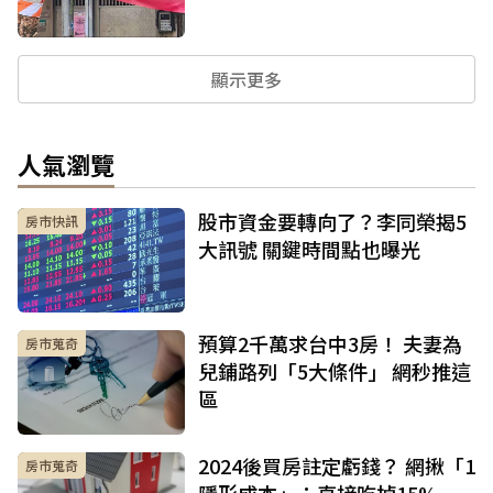
顯示更多
人氣瀏覽
股市資金要轉向了？李同榮揭5
房市快訊
大訊號 關鍵時間點也曝光
預算2千萬求台中3房！ 夫妻為
房市蒐奇
兒鋪路列「5大條件」 網秒推這
區
2024後買房註定虧錢？ 網揪「1
房市蒐奇
隱形成本」：直接吃掉15%