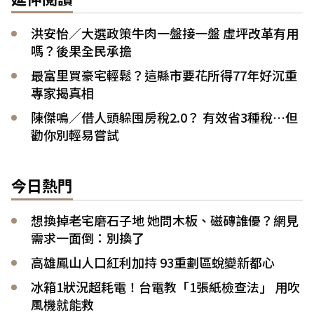
洪安怡／大選政策牛肉一盤接一盤 虛坪改革有用
嗎？後果全民承擔
最富里買豪宅輕鬆？這縣市要花所得77年好沉重
專家揭真相
陳傑鳴／借人頭躲囤房稅2.0？ 有效省3種稅…但
勸你別輕易嘗試
今日熱門
想換掉老宅磨石子地 她問木板、磁磚誰優？網見
需求一面倒：別換了
高雄鳳山人口紅利加持 93重劃區蛻變新都心
冰箱1狀況超耗電！台電教「1張紙檢查法」 用吹
風機就能救