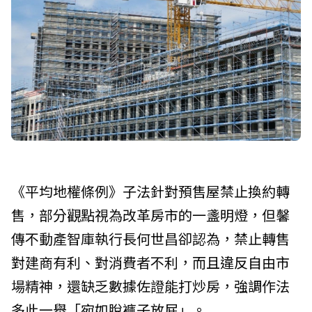
《平均地權條例》子法針對預售屋禁止換約轉
售，部分觀點視為改革房市的一盞明燈，但馨
傳不動產智庫執行長何世昌卻認為，禁止轉售
對建商有利、對消費者不利，而且違反自由市
場精神，還缺乏數據佐證能打炒房，強調作法
多此一舉「宛如脫褲子放屁」。