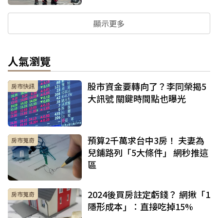
顯示更多
人氣瀏覽
股市資金要轉向了？李同榮揭5
房市快訊
大訊號 關鍵時間點也曝光
預算2千萬求台中3房！ 夫妻為
房市蒐奇
兒鋪路列「5大條件」 網秒推這
區
2024後買房註定虧錢？ 網揪「1
房市蒐奇
隱形成本」：直接吃掉15%