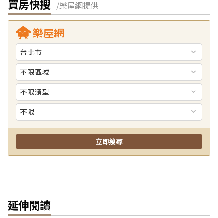
買房快搜
/樂屋網提供
延伸閱讀