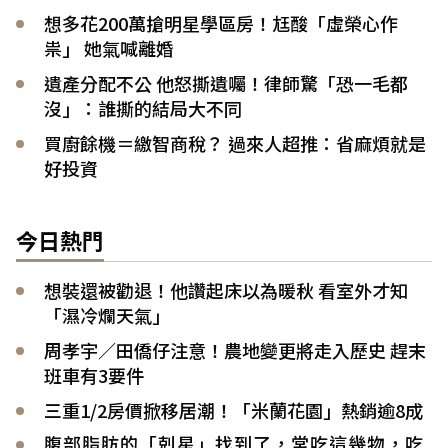
想多花200萬搶明星學區房！尪酸「虛榮心作
祟」 她氣喊離婚
遺產分配不公 他怒撕遺囑！律師驚「恐一毛都
沒」：誰撕的結局大不同
買廚餘機＝繳智商稅？ 過來人超推：省麻煩就是
好投資
今日熱門
想裝還被勸退！他讚起床以為暖秋 看室外才知
「濕冷爛天氣」
周孝宇／田僑仔注意！農地變更將走入歷史 趕末
班車有3要件
三重1/2房價掀移居潮！「米蘭花園」熱銷逾8成
腹部脂肪的「剋星」找到了，常吃這幾物，吃