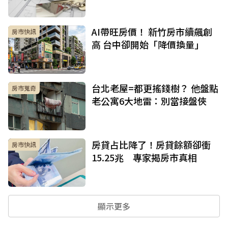
AI帶旺房價！ 新竹房市續飆創
房市快訊
高 台中卻開始「降價換量」
台北老屋=都更搖錢樹？ 他盤點
房市蒐奇
老公寓6大地雷：別當接盤俠
房貸占比降了！房貸餘額卻衝
房市快訊
15.25兆 專家揭房市真相
顯示更多