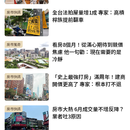
全台法拍屋量增1成 專家：高槓
房市快訊
桿族提前翻車
看房8個月！從滿心期待到競價
房市蒐奇
焦慮 他一句勸：現在需要的是
冷靜
「史上最強打房」滿周年！建商
房市快訊
開價更高了 專家：根本打不退
房市大熱 6月成交量不增反降？
房市快訊
業者吐3原因