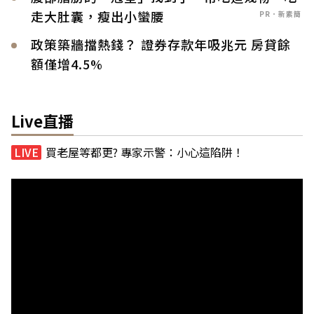
走大肚囊，瘦出小蠻腰
PR．新素簡
政策築牆擋熱錢？ 證券存款年吸兆元 房貸餘
額僅增4.5%
Live直播
買老屋等都更? 專家示警：小心這陷阱！