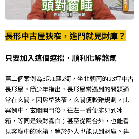
長形中古屋狹窄，進門就見財庫？
只要加入這個遮擋，順利化解煞氣
第二個案例為3房1廳2衛，坐北朝南的23坪中古
長形屋。簡少年指出，長形屋常遇到的問題通
常在玄關，因房型狹窄，玄關便較難規劃。此
案例中，玄關開門後，往左一看便能見到冰
箱，等同是錢財露白；甚至從陽台外，也能看
見客廳中的冰箱，等於外人也能見到財庫。建