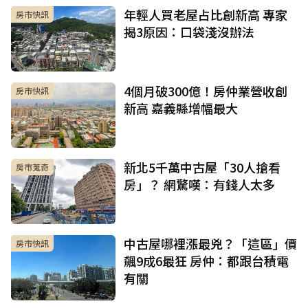
年輕人買老屋占比創新高 專家
房市快訊
揭3原因：口袋淺沒辦法
4個月破300億！房仲業營收創
房市快訊
新高 嘉義縣增幅最大
新北5千萬中古屋「30人搶看
房市蒐奇
房」？ 網驚嘆：有錢人太多
中古屋哪裡漲最兇？「這區」價
房市快訊
飆9成6最狂 房仲：都跟台積電
有關