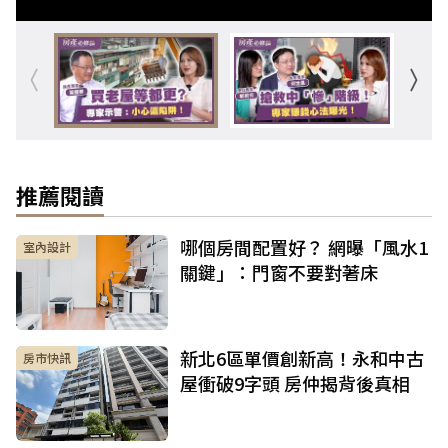
推薦閱讀
哪個房間配置好？ 網曝「風水1
室內設計
關鍵」：門窗不要對著床
新北6區單價創新高！永和中古
房市快訊
屋衝破9字頭 房仲揭背後真相