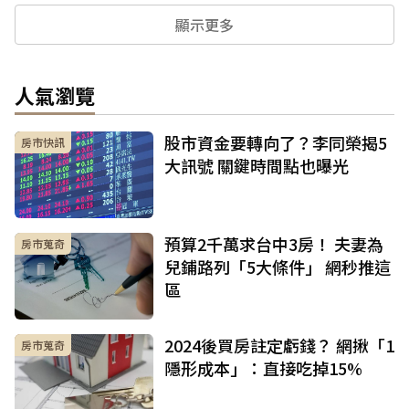
顯示更多
人氣瀏覽
股市資金要轉向了？李同榮揭5
房市快訊
大訊號 關鍵時間點也曝光
預算2千萬求台中3房！ 夫妻為
房市蒐奇
兒鋪路列「5大條件」 網秒推這
區
2024後買房註定虧錢？ 網揪「1
房市蒐奇
隱形成本」：直接吃掉15%