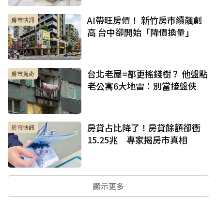
AI帶旺房價！ 新竹房市續飆創
房市快訊
高 台中卻開始「降價換量」
台北老屋=都更搖錢樹？ 他盤點
房市蒐奇
老公寓6大地雷：別當接盤俠
房貸占比降了！房貸餘額卻衝
房市快訊
15.25兆 專家揭房市真相
顯示更多