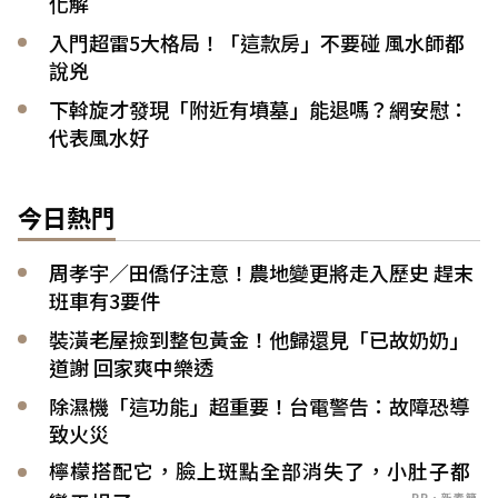
化解
入門超雷5大格局！「這款房」不要碰 風水師都
說兇
下斡旋才發現「附近有墳墓」能退嗎？網安慰：
代表風水好
今日熱門
周孝宇／田僑仔注意！農地變更將走入歷史 趕末
班車有3要件
裝潢老屋撿到整包黃金！他歸還見「已故奶奶」
道謝 回家爽中樂透
除濕機「這功能」超重要！台電警告：故障恐導
致火災
檸檬搭配它，臉上斑點全部消失了，小肚子都
PR．新素簡