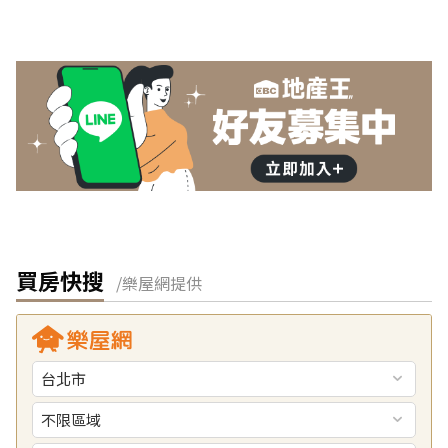
買房快搜
/樂屋網提供