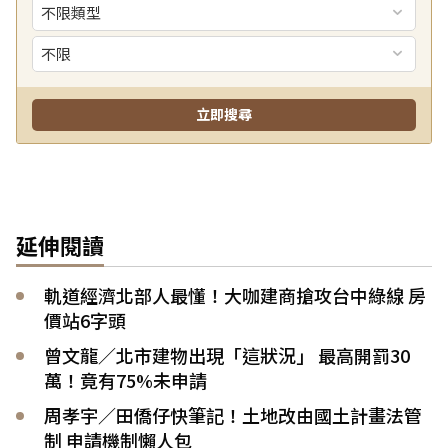
延伸閱讀
軌道經濟北部人最懂！大咖建商搶攻台中綠線 房
價站6字頭
曾文龍／北市建物出現「這狀況」 最高開罰30
萬！竟有75%未申請
周孝宇／田僑仔快筆記！土地改由國土計畫法管
制 申請機制懶人包