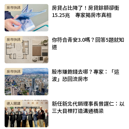
房貸占比降了！房貸餘額卻衝
房市快訊
15.25兆 專家揭房市真相
你符合青安3.0嗎？回答5題就知
房市快訊
道
股市賺飽錢去哪？專家：「這
房市快訊
波」恐回流房市
新任新北代銷理事長曾謀仁：以
達人開講
三大目標打造溝通橋梁