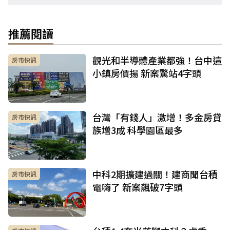
推薦閱讀
觀光和半導體產業都強！台中這
房市快訊
小鎮房價揚 新案驚站4字頭
台灣「有錢人」激增！多金房貸
房市快訊
族增3成 科學園區最多
中科2期擴建過關！建商聞台積
房市快訊
電嗨了 新案飆破7字頭