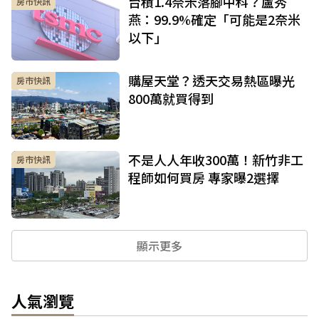
台積1.4奈米落腳中科？盧秀
房市快訊
燕：99.9%確定「可能是2奈米
以下」
購屋天堂？透天交易熱區曝光
房市快訊
800萬就買得到
不是人人年收300萬！新竹非工
房市快訊
程師如何買房 專家曝2選擇
顯示更多
人氣瀏覽