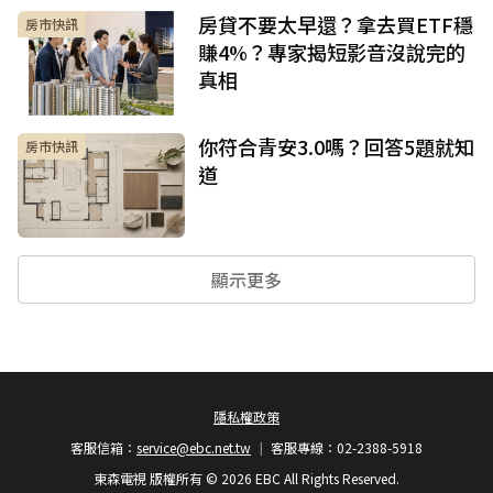
房貸不要太早還？拿去買ETF穩
房市快訊
賺4%？專家揭短影音沒說完的
真相
你符合青安3.0嗎？回答5題就知
房市快訊
道
顯示更多
隱私權政策
客服信箱：
service@ebc.net.tw
客服專線：02-2388-5918
東森電視 版權所有 © 2026 EBC All Rights Reserved.