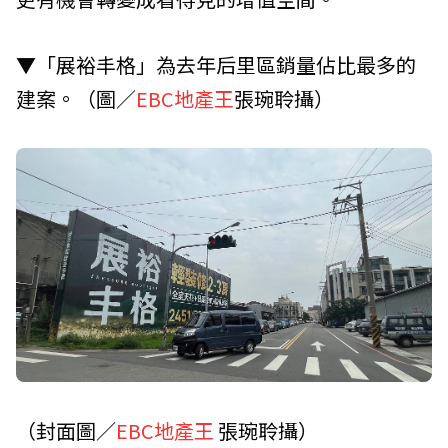
▼「展裕丰格」為去年后里區銷量佔比最多的
建案。（圖／
EBC地產王
張琬聆攝）
（封面圖／
EBC地產王
張琬聆攝）