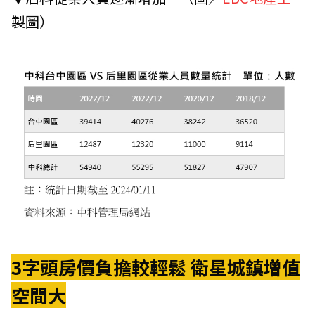
製圖）
3字頭房價負擔較輕鬆 衛星城鎮增值
空間大