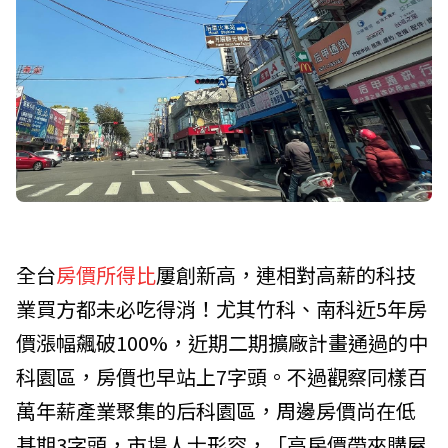
全台
房價所得比
屢創新高，連相對高薪的科技
業買方都未必吃得消！尤其竹科、南科近5年房
價漲幅飆破100%，近期二期擴廠計畫通過的中
科園區，房價也早站上7字頭。不過觀察同樣百
萬年薪產業聚集的后科園區，周邊房價尚在低
基期3字頭，市場人士形容，「高房價帶來購屋