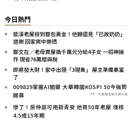
今日熱門
裝潢老屋撿到整包黃金！他歸還見「已故奶奶」
道謝 回家爽中樂透
鄭文在／老母賣屋換千萬元分給4子女 一招神操
作 現省76萬贈與稅
即將發大財！家中出現「3現象」 屋主準備暴富
了
009829掌握AI關鍵 大華韓國KOSPI 50今強勢
開募
PR．大華銀全能行銷方案
慘了！房仲誆可用新青安 他買50年老屋 僅核
4.5成15年期