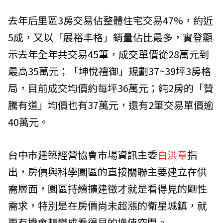
去年后里區3房交易佔整體住宅交易47%，約近
5成，又以「展裕丰格」銷量佔比最多，實登顯
示去年全年共交易45筆，成交單價從28萬元到
最高35萬元；「坤悅禮御」規劃37~39坪3房格
局，目前成交均價約每坪36萬元；純2房的「贊
騰有道」均價也有37萬元，還有2筆交易單價逾
40萬元。
台中市建築經營協會市場資訊主委
白洪章
指
出，房價與科學園區的直接關聯主要建立在供
需層面，園區持續擴建徵才就是看得見的剛性
需求，特別是在房價尚未超漲的衛星城鎮，就
更有機會轉變成看得見的增值空間。