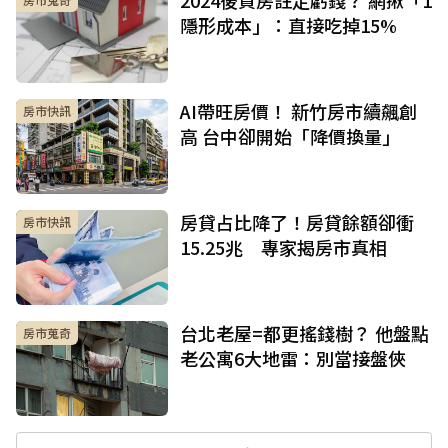
隱形成本」：直接吃掉15%
AI帶旺房價！ 新竹房市續飆創
房市快訊
高 台中卻開始「降價換量」
房貸占比降了！房貸餘額卻衝
房市快訊
15.25兆 專家揭房市真相
台北老屋=都更搖錢樹？ 他盤點
房市蒐奇
老公寓6大地雷：別當接盤俠