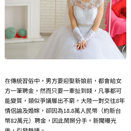
在傳統習俗中，男方要迎娶新娘前，都會給女
方一筆聘金，然而只要一牽扯到錢，凡事都可
能變質，類似爭議層出不窮。大陸一對交往8年
情侶論及婚嫁，卻因為18.8萬人民幣（約新台
幣82萬元）聘金，因此鬧掰分手。新聞曝光
後，引發熱議。