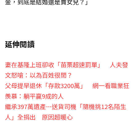
金，到底是結婚還是賣女兒？」
延伸閱讀
妻在基隆上班卻收「苗栗超速罰單」 人夫發
文怒嗆：以為百姓很閒？
父母提早退休「存款3200萬」 網一看職業狂
羨慕：躺平贏9成的人
繼承397萬遺產…送貨司機「隨機挑12名陌生
人」全捐出 原因超暖心