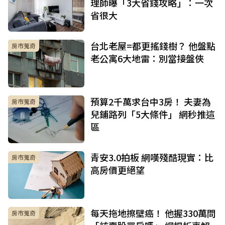
理師曝「3大省錢攻略」：一次
省很大
台北老屋=都更搖錢樹？ 他盤點
房市蒐奇
老公寓6大地雷：別當接盤俠
預算2千萬求台中3房！ 夫妻為
房市蒐奇
兒鋪路列「5大條件」 網秒推這
區
青安3.0拍板 網嘆殘酷現實：比
房市蒐奇
高房價更絕望
每天拖地擦壁癌！ 他握330萬問
房市蒐奇