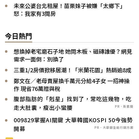
未來公婆台北租屋！苗栗妹子被嫌「太鄉下」
怒：我家有3間房
今日熱門
想換掉老宅磨石子地 她問木板、磁磚誰優？網見
需求一面倒：別換了
三重1/2房價掀移居潮！「米蘭花園」熱銷逾8成
鄭文在／老母賣屋換千萬元分給4子女 一招神操
作 現省76萬贈與稅
腹部脂肪的「剋星」找到了，常吃這幾物，吃
走大肚囊，瘦出小蠻腰
PR．新素簡
009829掌握AI關鍵 大華韓國KOSPI 50今強勢
開募
PR．大華銀全能行銷方案