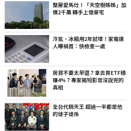
整屋愛馬仕！「天空樹姊姊」加
價2千萬 轉手上億豪宅
冷氣、冰箱用2年就壞！家電達
人曝禍首：快檢查一處
房貸不要太早還？拿去買ETF穩
賺4%？專家揭短影音沒說完的
真相
全台代銷天王 超過一半都是他
的徒子徒孫