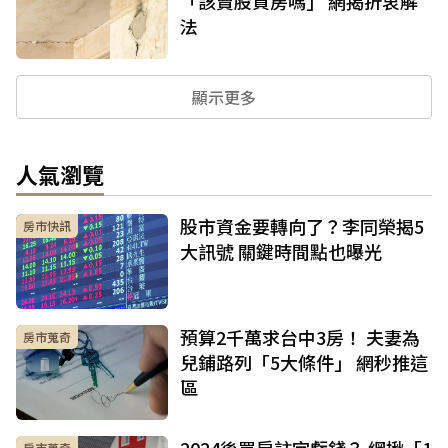
「該賣股買房嗎」 網揭折衷解
法
顯示更多
人氣瀏覽
股市資金要轉向了？李同榮揭5
房市快訊
大訊號 關鍵時間點也曝光
預算2千萬求台中3房！ 夫妻為
房市蒐奇
兒鋪路列「5大條件」 網秒推這
區
2024後買房註定虧錢？ 網揪「1
房市蒐奇