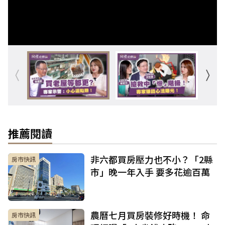
推薦閱讀
非六都買房壓力也不小？「2縣
房市快訊
市」晚一年入手 要多花逾百萬
農曆七月買房裝修好時機！ 命
房市快訊