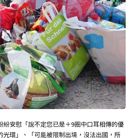
紛紛安慰「說不定您已是＋9圈中口耳相傳的優
的光環」、「可能被限制出境，沒法出國，所