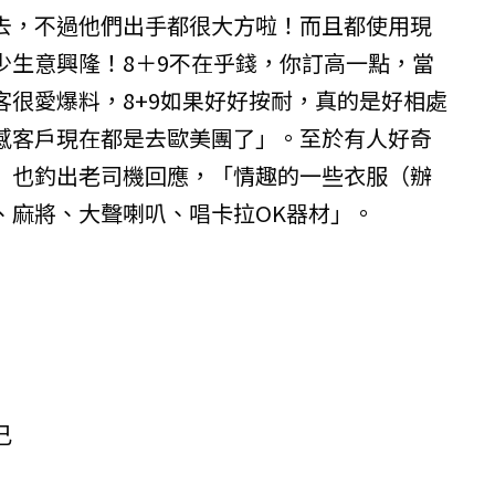
去，不過他們出手都很大方啦！而且都使用現
少生意興隆！8＋9不在乎錢，你訂高一點，當
客很愛爆料，8+9如果好好按耐，真的是好相處
感客戶現在都是去歐美團了」。至於有人好奇
」也釣出老司機回應，「情趣的一些衣服（辦
、麻將、大聲喇叭、唱卡拉OK器材」。
己