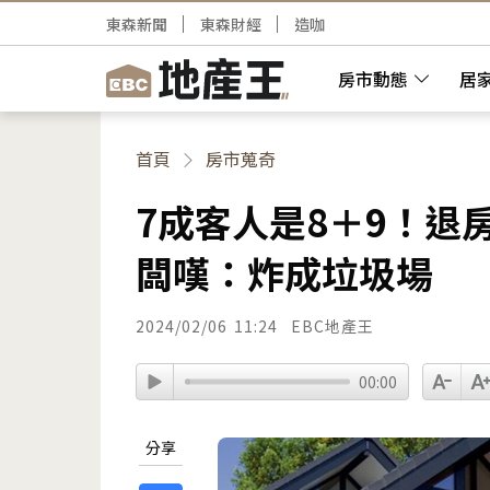
東森新聞
東森財經
造咖
房市動態
居
首頁
房市蒐奇
7成客人是8＋9！退
闆嘆：炸成垃圾場
2024/02/06
11:24
EBC地產王
00:00
分享