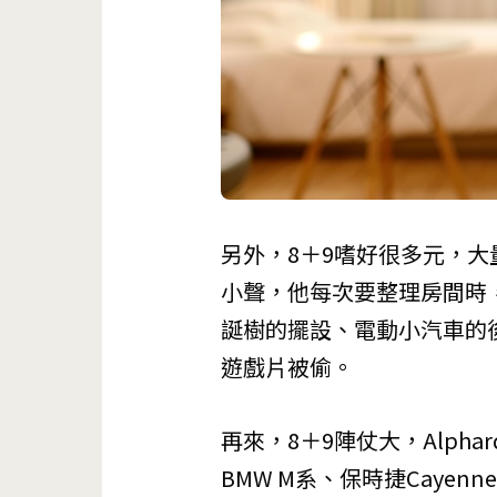
另外，8＋9嗜好很多元，
小聲，他每次要整理房間時
誕樹的擺設、電動小汽車的
遊戲片被偷。
再來，8＋9陣仗大，Alph
BMW M系、保時捷Cayen