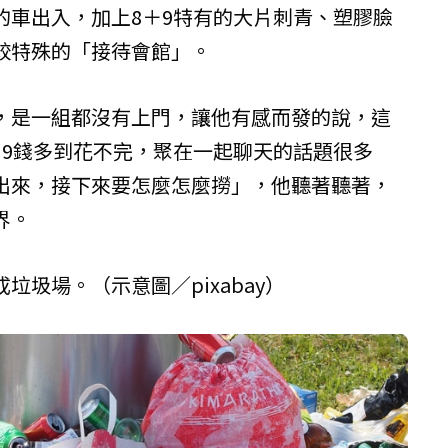
的車出入，加上8＋9特有的大片刺青、塑膠臉
較特殊的「接待會館」。
，是一組都沒有上門，讓他有感而發的說，這
＋9錢多到花不完，聚在一起聊天的話題很多
出來，接下來要怎麼怎麼撈」，他聽著聽著，
界。
垃圾場。（示意圖／pixabay）