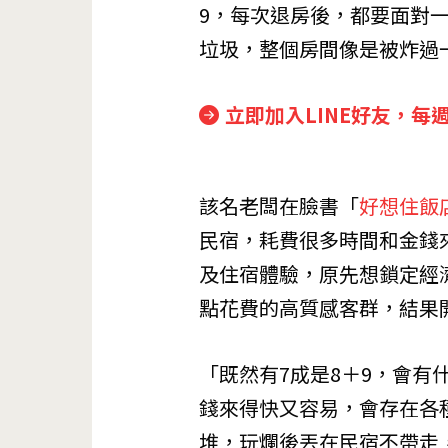
9，每次退房後，都要面對
垃圾，整個房間像是被炸過
立即加入LINE好友，每
該名老闆在臉書「
好想住飯
民宿，耗費很多時間和金錢
及住宿體驗，原先想鎖定經
點花費的高質感客群，結果
「既然有7成是8＋9，會有
錢來得快又容易，會存在各
堆，玩爛後丟在民宿不帶走