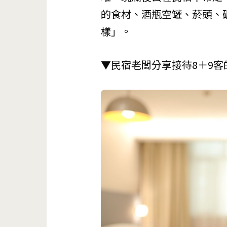
的食材、酒瓶空罐、菸頭、
樣」。
▼民宿老闆分享接待8＋9客的