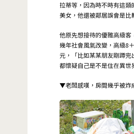
拉蒂等，因為時不時有這類
美女，他還被鄰居誤會是比
他原先想接待的優雅高級客
幾年社會風氣改變，高級8
元，「比如某某朋友剛蹲完
都懷疑自己是不是住在異世
▼老闆感嘆，房間幾乎被炸成