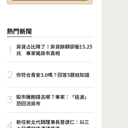
熱門新聞
房貸占比降了！房貸餘額卻衝15.25
1
兆 專家揭房市真相
2
你符合青安3.0嗎？回答5題就知道
股市賺飽錢去哪？專家：「這波」
3
恐回流房市
新任新北代銷理事長曾謀仁：以三
4