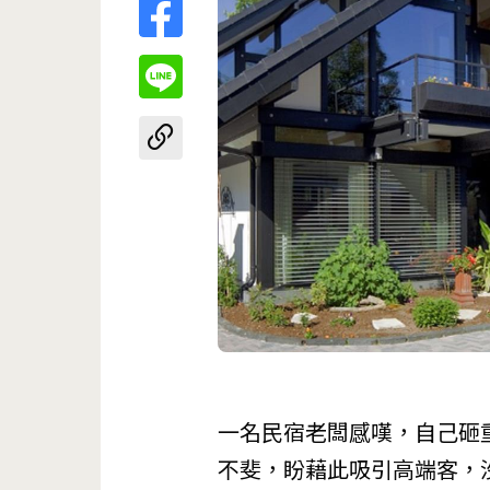
一名民宿老闆感嘆，自己砸
不斐，盼藉此吸引高端客，