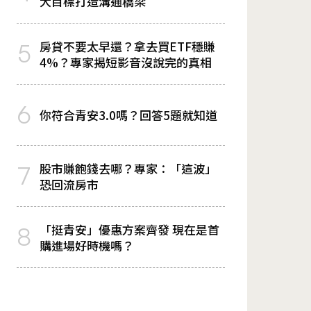
大目標打造溝通橋梁
房貸不要太早還？拿去買ETF穩賺
5
4%？專家揭短影音沒說完的真相
6
你符合青安3.0嗎？回答5題就知道
股市賺飽錢去哪？專家：「這波」
7
恐回流房市
「挺青安」優惠方案齊發 現在是首
8
購進場好時機嗎？