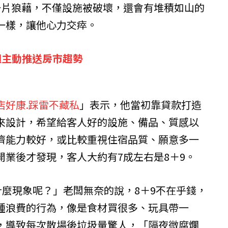
一片狼藉，不僅設施被破壞，還會有堆積如山的
一樣，讓他心力交瘁。
週主動推送房市趨勢
店好康.踩雷不藏私
」表示，他當初靠貸款打造
來設計，希望給客人好的設施、備品、質感以
濟能力較好，或比較重視住宿品質、願意多一
開業後才發現，客人大約有7成左右是8＋9。
什麼現象呢？」老闆無奈的說，8＋9不在乎錢，
種浪費的行為，像是食材買很多、玩具帶一
，導致每次散場後垃圾量驚人，「隔夜微腐爛