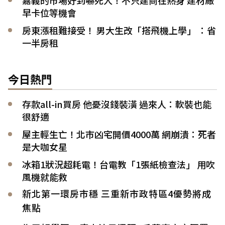
早卡位等機會
房東漲租難接受！ 男大生改「搭飛機上學」 ：省
一半房租
今日熱門
存款all-in買房 他憂沒錢裝潢 過來人：軟裝也能
很舒適
屋主輕生亡！北市凶宅開價4000萬 網崩潰：死者
是大咖女星
冰箱1狀況超耗電！台電教「1張紙檢查法」 用吹
風機就能救
新北第一環房市穩 三重新市政特區4優勢將成
焦點