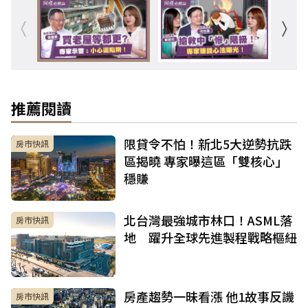
推薦閱讀
限貸令不怕！新北5大逆勢抗跌
房市快訊
區揭曉 專家曝這區「雙核心」
穩賺
北台灣最強城市林口！ASML落
房市快訊
地 躍升全球先進製程戰略樞紐
房產趨勢一昧看漲 他1故事反譏
房市快訊