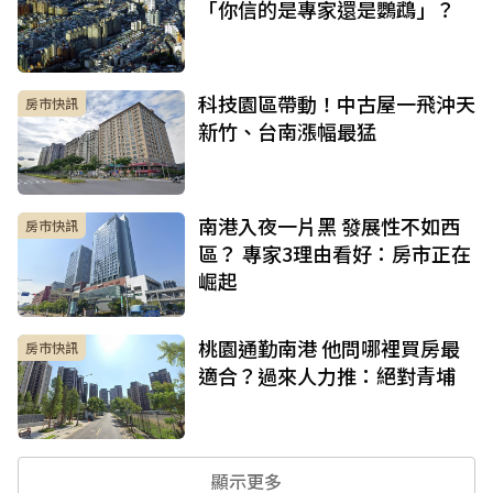
「你信的是專家還是鸚鵡」？
科技園區帶動！中古屋一飛沖天
房市快訊
新竹、台南漲幅最猛
南港入夜一片黑 發展性不如西
房市快訊
區？ 專家3理由看好：房市正在
崛起
桃園通勤南港 他問哪裡買房最
房市快訊
適合？過來人力推：絕對青埔
顯示更多