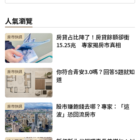
人氣瀏覽
房貸占比降了！房貸餘額卻衝
房市快訊
15.25兆 專家揭房市真相
你符合青安3.0嗎？回答5題就知
房市快訊
道
股市賺飽錢去哪？專家：「這
房市快訊
波」恐回流房市