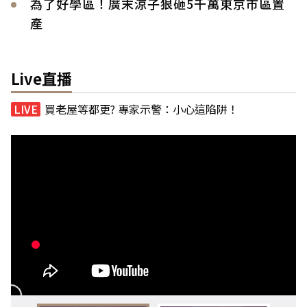
為了好學區！廣末涼子狠砸5千萬東京市區置
產
Live直播
買老屋等都更? 專家示警：小心這陷阱！