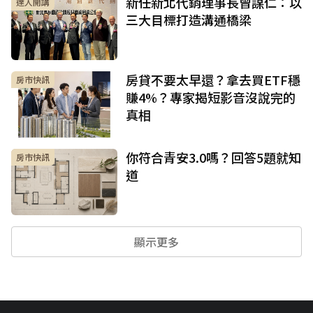
新任新北代銷理事長曾謀仁：以
達人開講
三大目標打造溝通橋梁
房貸不要太早還？拿去買ETF穩
房市快訊
賺4%？專家揭短影音沒說完的
真相
你符合青安3.0嗎？回答5題就知
房市快訊
道
顯示更多