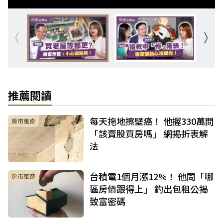
推薦閱讀
每天拖地擦壁癌！ 他握330萬問
房市蒐奇
「該賣股買房嗎」 網揭折衷解
法
台積電1個月漲12%！ 他問「哪
房市蒐奇
區房價跟得上」 釣出包租公揭
致富密碼