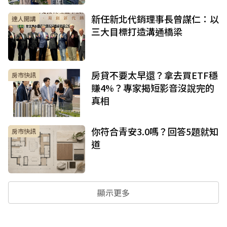
新任新北代銷理事長曾謀仁：以
達人開講
三大目標打造溝通橋梁
房貸不要太早還？拿去買ETF穩
房市快訊
賺4%？專家揭短影音沒說完的
真相
你符合青安3.0嗎？回答5題就知
房市快訊
道
顯示更多