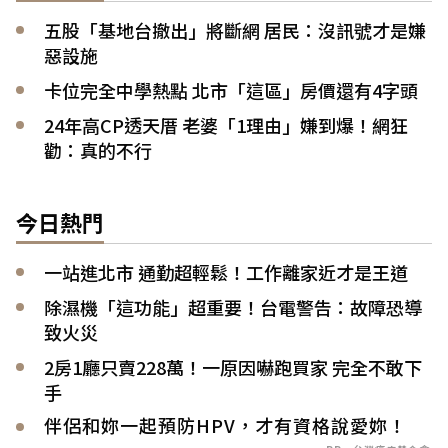
五股「基地台撤出」將斷網 居民：沒訊號才是嫌
惡設施
卡位完全中學熱點 北市「這區」房價還有4字頭
24年高CP透天厝 老婆「1理由」嫌到爆！網狂
勸：真的不行
今日熱門
一站進北市 通勤超輕鬆！工作離家近才是王道
除濕機「這功能」超重要！台電警告：故障恐導
致火災
2房1廳只賣228萬！一原因嚇跑買家 完全不敢下
手
伴侶和妳一起預防HPV，才有資格說愛妳！