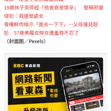
19歲妹子突停經「檢查竟是懷孕」 堅稱邪靈
侵犯：我還是處女
曾曝鮮肉暗示「進去一下下」…父母撞見超
尬 57歲美魔女嫁女遭羞辱不忍了
（封面圖／Pexels）