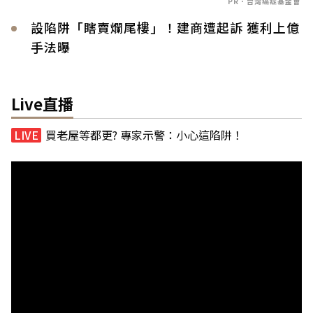
PR．台灣癌症基金會
設陷阱「瞎賣爛尾樓」！建商遭起訴 獲利上億
手法曝
Live直播
買老屋等都更? 專家示警：小心這陷阱！