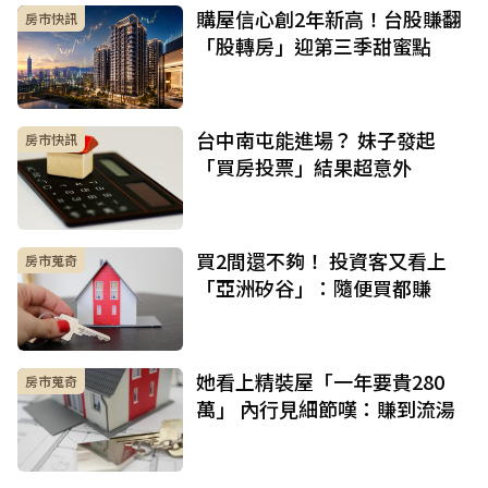
購屋信心創2年新高！台股賺翻
房市快訊
「股轉房」迎第三季甜蜜點
台中南屯能進場？ 妹子發起
房市快訊
「買房投票」結果超意外
買2間還不夠！ 投資客又看上
房市蒐奇
「亞洲矽谷」：隨便買都賺
她看上精裝屋「一年要貴280
房市蒐奇
萬」 內行見細節嘆：賺到流湯