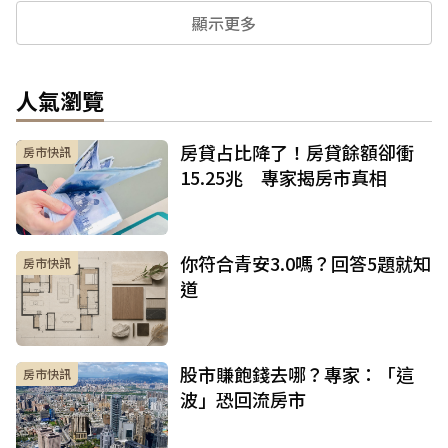
顯示更多
人氣瀏覽
房貸占比降了！房貸餘額卻衝
房市快訊
15.25兆 專家揭房市真相
你符合青安3.0嗎？回答5題就知
房市快訊
道
股市賺飽錢去哪？專家：「這
房市快訊
波」恐回流房市