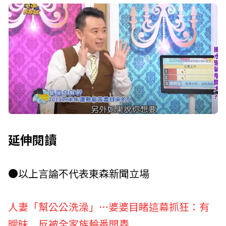
延伸閱讀
●以上言論不代表東森新聞立場
人妻「幫公公洗澡」…婆婆目睹這幕抓狂：有
曖昧 反被全家族輪番開轟