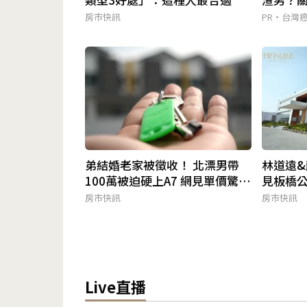
房市快訊
PR・台灣
弟結婚老家被徵收！ 北漂男帶
林道遠&
100萬被迫硬上A7 網見單價驚呆
見板橋
了
房市快訊
房市快訊
Live直播