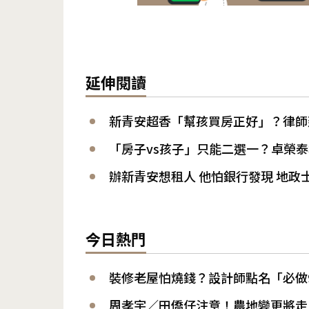
延伸閱讀
新青安超香「幫孩買房正好」？律師
「房子vs孩子」只能二選一？卓榮
辦新青安想租人 他怕銀行發現 地政
今日熱門
裝修老屋怕燒錢？設計師點名「必做
周孝宇／田僑仔注意！農地變更將走