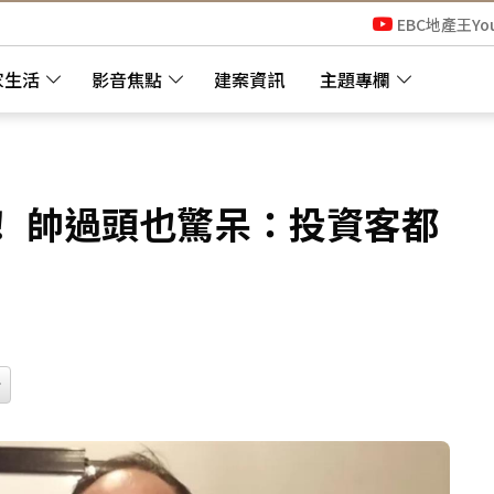
EBC地產王Yo
家生活
影音焦點
建案資訊
主題專欄
！ 帥過頭也驚呆：投資客都