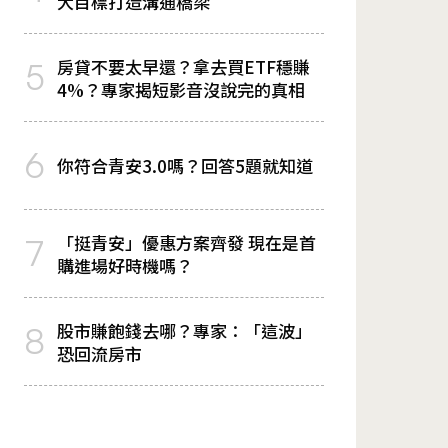
大目標打造溝通橋梁
房貸不要太早還？拿去買ETF穩賺
5
4%？專家揭短影音沒說完的真相
6
你符合青安3.0嗎？回答5題就知道
「挺青安」優惠方案齊發 現在是首
7
購進場好時機嗎？
股市賺飽錢去哪？專家：「這波」
8
恐回流房市