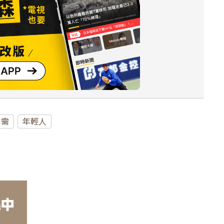
剛需
年輕人