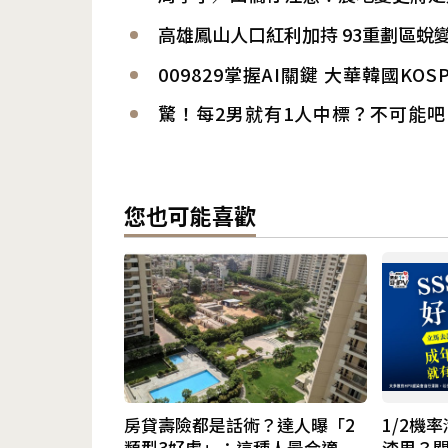
高雄鳳山人口紅利加持 93重劃區蛻
009829掌握AI關鍵 大華韓國KOS
驚！每2男就有1人中標？不可能吧
您也可能喜歡
房貸壽險都是話術？達人曝「2
1/2機
類型3好處」：這種人最合適
渣男？