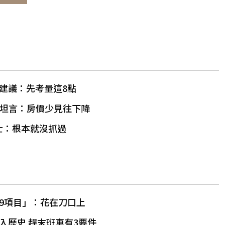
建議：先考量這8點
泰坦言：房價少見往下降
士：根本就沒抓過
9項目」：花在刀口上
入歷史 趕末班車有3要件