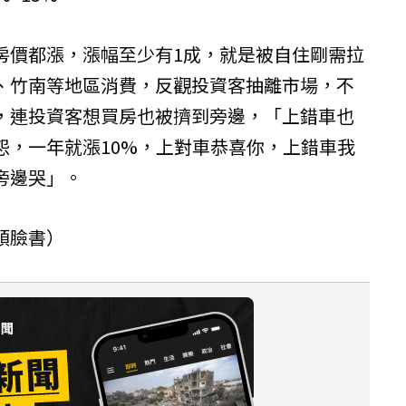
房價都漲，漲幅至少有1成，就是被自住剛需拉
、竹南等地區消費，反觀投資客抽離市場，不
，連投資客想買房也被擠到旁邊，「上錯車也
怨，一年就漲10%，上對車恭喜你，上錯車我
旁邊哭」。
頭臉書）