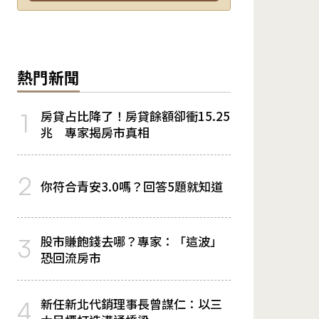
熱門新聞
房貸占比降了！房貸餘額卻衝15.25
1
兆 專家揭房市真相
2
你符合青安3.0嗎？回答5題就知道
股市賺飽錢去哪？專家：「這波」
3
恐回流房市
新任新北代銷理事長曾謀仁：以三
4