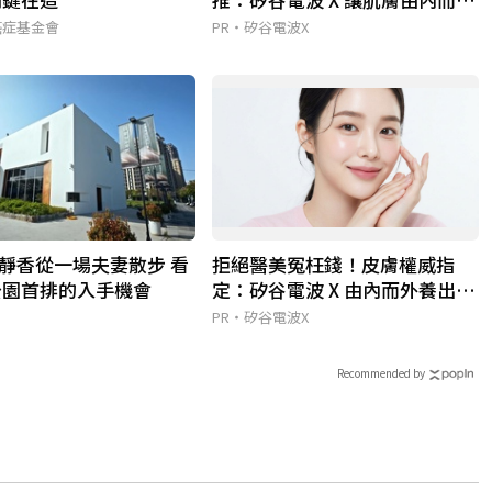
更強韌
癌症基金會
PR・矽谷電波X
靜香從一場夫妻散步 看
拒絕醫美冤枉錢！皮膚權威指
公園首排的入手機會
定：矽谷電波 X 由內而外養出逆
齡好膚質
PR・矽谷電波X
Recommended by