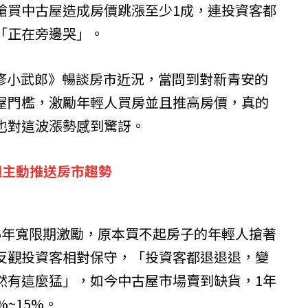
搶買中古屋造成房價跳漲至少1成，連投資客都
「正在旁邊哭」。
《裝修小武郎》暢談房市近況，當問到對新青安的
屋門檻，激勵年輕人買房並且推高房價，真的
也對這波漲勢感到驚訝。
週主動推送房市趨勢
5年寬限期激勵，原本買不起房子的年輕人搶著
反觀投資客相對保守，「投資客都退退退，變
然有這麼猛」，如今中古屋市場賣到缺貨，1年
~15%。