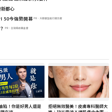
變新都心
PI 50今強勢開募
PR．大華銀全能行銷方案
？
PR．台灣癌症基金會
率淪陷！你是好男人還是
拒絕無效醫美！皮膚專科醫師大
關鍵在這
推：矽谷電波 X 讓肌膚由內而外