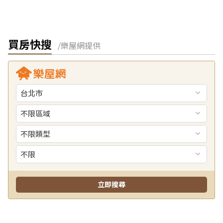
買房快搜
/樂屋網提供