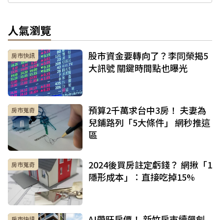
人氣瀏覽
股市資金要轉向了？李同榮揭5
房市快訊
大訊號 關鍵時間點也曝光
預算2千萬求台中3房！ 夫妻為
房市蒐奇
兒鋪路列「5大條件」 網秒推這
區
2024後買房註定虧錢？ 網揪「1
房市蒐奇
隱形成本」：直接吃掉15%
AI帶旺房價！ 新竹房市續飆創
房市快訊