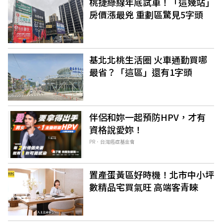
桃捷綠線年底試車！「這幾站」
房價漲最兇 重劃區驚見5字頭
基北北桃生活圈 火車通勤買哪
最省？「這區」還有1字頭
伴侶和妳一起預防HPV，才有
資格說愛妳！
PR．台灣癌症基金會
置產蛋黃區好時機！北市中小坪
數精品宅買氣旺 高端客青睞