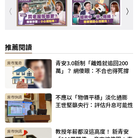
推薦閱讀
青安3.0新制「離婚就追回200
房市蒐奇
萬」？ 網傻眼：不合也得死撐
不應以「物價平穩」淡化通膨
房市快訊
王世堅籲央行：評估升息可能性
教授年薪都沒這高度！ 新青安
房市快訊