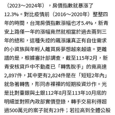
（2023～2024年），房價指數就暴漲了
12.3%。對比疫情前（2016～2020年）整整四
年的時間，台灣房價指數漲幅也才5.4%，新青
安上路僅一年的漲幅竟然就相當於過去兩到三
年的總和，這種失控的飆漲讓真正有自住需求
的小資族與年輕人離買房夢想越來越遠。更離
譜的是，根據審計部調查，截至115年2月，新
青安核貸戶中不動產已「轉售脫手」的竟高達
2,897件，其中更有2,824件是在「短短2年內」
就急著轉售，形同赤裸裸的短期投資炒作。光
是比對臺銀與土銀112年8月至113年10月底的
明細並對照內政部實價登錄，轉手交易利得超
過500萬元的案子就有23件；若拉高到全體公股