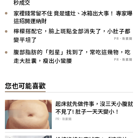
秒成交
家裡錢常留不住 竟是爐灶、冰箱出大事！ 專家曝
這招開運納財
檸檬搭配它，臉上斑點全部消失了，小肚子都
變平坦了
PR．新素簡
腹部脂肪的「剋星」找到了，常吃這幾物，吃
走大肚囊，瘦出小蠻腰
PR．新素簡
您也可能喜歡
起床就先做件事，沒三天小腹就
不見了! 肚子一天天變小！
PR．新素簡