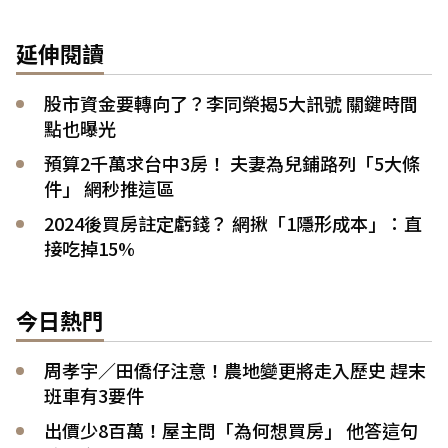
延伸閱讀
股市資金要轉向了？李同榮揭5大訊號 關鍵時間
點也曝光
預算2千萬求台中3房！ 夫妻為兒鋪路列「5大條
件」 網秒推這區
2024後買房註定虧錢？ 網揪「1隱形成本」：直
接吃掉15%
今日熱門
周孝宇／田僑仔注意！農地變更將走入歷史 趕末
班車有3要件
出價少8百萬！屋主問「為何想買房」 他答這句