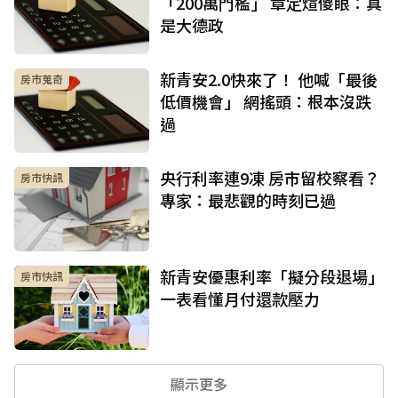
「200萬門檻」 章定煊傻眼：真
是大德政
新青安2.0快來了！ 他喊「最後
房市蒐奇
低價機會」 網搖頭：根本沒跌
過
央行利率連9凍 房市留校察看？
房市快訊
專家：最悲觀的時刻已過
新青安優惠利率「擬分段退場」
房市快訊
一表看懂月付還款壓力
顯示更多