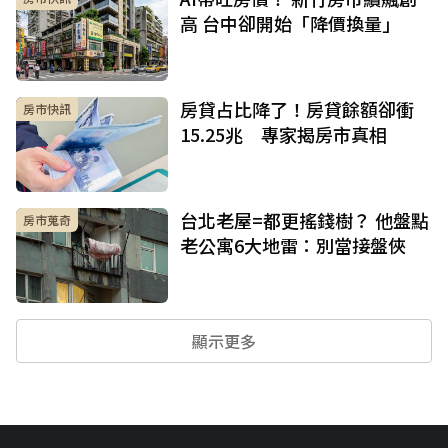
高 台中卻開始「降價換量」
房貸占比降了！房貸餘額卻衝
房市快訊
15.25兆 專家揭房市真相
台北老屋=都更搖錢樹？ 他盤點
房市蒐奇
老公寓6大地雷：別當接盤俠
顯示更多