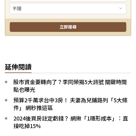
延伸閱讀
股市資金要轉向了？李同榮揭5大訊號 關鍵時間
點也曝光
預算2千萬求台中3房！ 夫妻為兒鋪路列「5大條
件」 網秒推這區
2024後買房註定虧錢？ 網揪「1隱形成本」：直
接吃掉15%