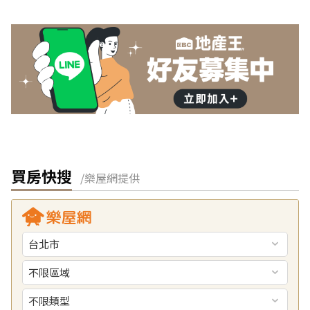
買房快搜
/樂屋網提供