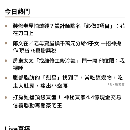
今日熱門
裝修老屋怕燒錢？設計師點名「必做9項目」：花
在刀口上
鄭文在／老母賣屋換千萬元分給4子女 一招神操
作 現省76萬贈與稅
房東太太「找維修工修冷氣」 門一開 他傻眼：我
裸睡
腹部脂肪的「剋星」找到了，常吃這幾物，吃
走大肚囊，瘦出小蠻腰
PR．新素簡
打房難擋頂級買盤！ 神秘買家4.4億現金交易
信義聯勤再登豪宅王
Live直播