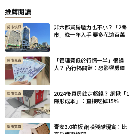
推薦閱讀
非六都買房壓力也不小？「2縣
房市快訊
市」晚一年入手 要多花逾百萬
「管理費低於行情一半」很誘
房市蒐奇
人？ 內行揭關鍵：恐影響房價
2024後買房註定虧錢？ 網揪「1
房市蒐奇
隱形成本」：直接吃掉15%
青安3.0拍板 網嘆殘酷現實：比
房市蒐奇