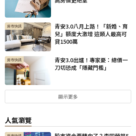
高房價更絕望
青安3.0八月上路！「新婚、育
房市快訊
兒」額度大激增 這類人最高可
貸1500萬
青安3.0出爐！專家憂：總價一
房市快訊
刀切恐成「隱藏門檻」
顯示更多
人氣瀏覽
股市資金要轉向了？李同榮揭5
房市快訊