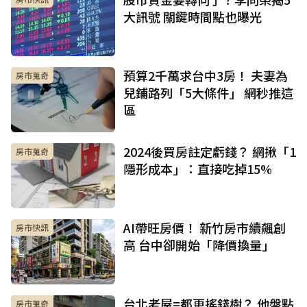
大訊號 關鍵時間點也曝光
預算2千萬求台中3房！ 夫妻為
房市蒐奇
兒鋪路列「5大條件」 網秒推這
區
2024後買房註定虧錢？ 網揪「1
房市蒐奇
隱形成本」：直接吃掉15%
AI帶旺房價！ 新竹房市續飆創
房市快訊
高 台中卻開始「降價換量」
台北老屋=都更搖錢樹？ 他盤點
房市蒐奇