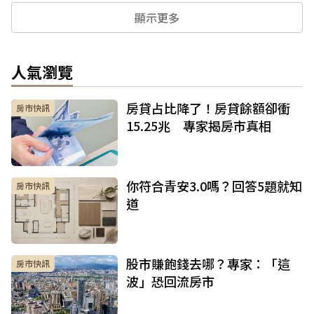
顯示更多
人氣瀏覽
房貸占比降了！房貸餘額卻衝
房市快訊
15.25兆 專家揭房市真相
你符合青安3.0嗎？回答5題就知
房市快訊
道
股市賺飽錢去哪？專家：「這
房市快訊
波」恐回流房市