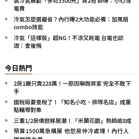
裝冷氣被勸「多花3300元」買2物 師傅：小心漲
電費
冷氣怎麼選最省？內行曝2大功能必備：加風扇
combo技能
冷氣「這樣裝」超NG！不涼又耗電 台電也認
證：會後悔
今日熱門
2房1廳只賣228萬！一原因嚇跑買家 完全不敢下
手
國稅局要查稅了！「知名小吃、排隊名店」成重
點輔導對象
三重1/2房價掀移居潮！「米蘭花園」熱銷逾8成
預算1500萬急購屋 他怨房仲冷處理！內行人