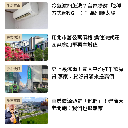
冷氣濾網怎洗？台電提醒「2種
生活家電
方式超NG」：千萬別曬太陽
用北市舊公寓價格 換住法式莊
房市快訊
園電梯別墅再享增值
史上最沉重！國人平均扛千萬房
房市快訊
貸 專家：貸好貸滿來擔高價
高房價源頭是「他們」！建商大
房市蒐奇
老開砲：我們也很無奈