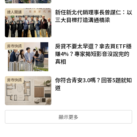
新任新北代銷理事長曾謀仁：以
達人開講
三大目標打造溝通橋梁
房貸不要太早還？拿去買ETF穩
房市快訊
賺4%？專家揭短影音沒說完的
真相
你符合青安3.0嗎？回答5題就知
房市快訊
道
顯示更多