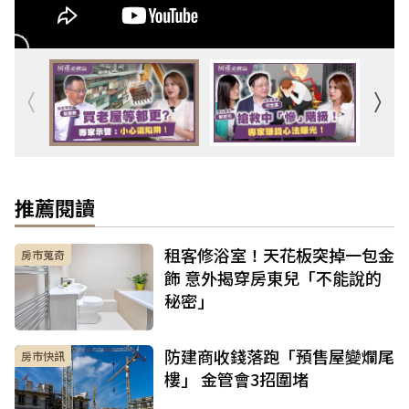
推薦閱讀
租客修浴室！天花板突掉一包金
房市蒐奇
飾 意外揭穿房東兒「不能說的
秘密」
防建商收錢落跑「預售屋變爛尾
房市快訊
樓」 金管會3招圍堵