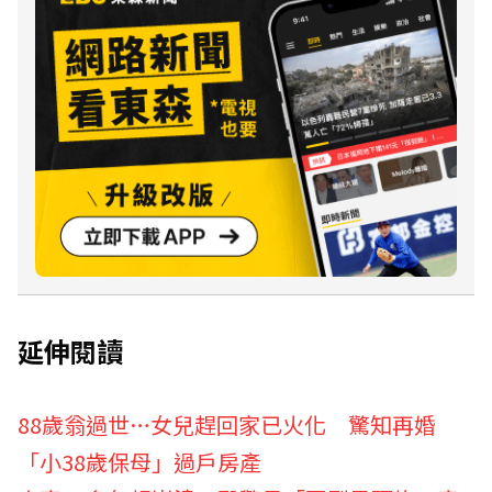
延伸閱讀
88歲翁過世…女兒趕回家已火化 驚知再婚
「小38歲保母」過戶房產