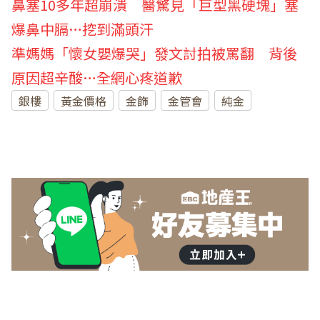
鼻塞10多年超崩潰 醫驚見「巨型黑硬塊」塞
爆鼻中膈…挖到滿頭汗
準媽媽「懷女嬰爆哭」發文討拍被罵翻 背後
原因超辛酸…全網心疼道歉
銀樓
黃金價格
金飾
金管會
純金