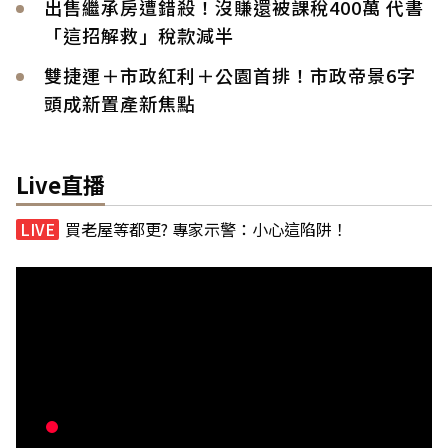
出售繼承房遭錯殺！沒賺還被課稅400萬 代書
「這招解救」稅款減半
雙捷運＋市政紅利＋公園首排！市政帝景6字
頭成新置產新焦點
Live直播
買老屋等都更? 專家示警：小心這陷阱！