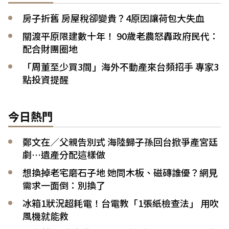
房子折舊 房屋稅卻變貴？4原因讓荷包大失血
關渡平原限建數十年！ 90歲老農怒轟政府民代：
配合財團圈地
「周董至少買3間」海外不動產來台頻招手 專家3
點投資提醒
今日熱門
鄭文在／父親告別式 海陸歸子孫回台掀爭產宮廷
劇…遺產分配這樣做
想換掉老宅磨石子地 她問木板、磁磚誰優？網見
需求一面倒：別換了
冰箱1狀況超耗電！台電教「1張紙檢查法」 用吹
風機就能救