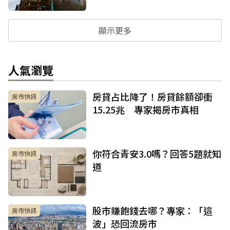
顯示更多
人氣瀏覽
房貸占比降了！房貸餘額卻衝
房市快訊
15.25兆 專家揭房市真相
你符合青安3.0嗎？回答5題就知
房市快訊
道
股市賺飽錢去哪？專家：「這
房市快訊
波」恐回流房市