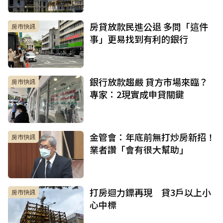
房貸放款民進公退 多問「這件
房市快訊
事」更易找到有利的銀行
銀行放款趨嚴 貸方市場來臨？
房市快訊
專家：2現實成申貸關鍵
金管會：年底前無打炒房新招！
房市快訊
業者讚「會有很大幫助」
打房迴力鏢再現 貸3戶以上小
房市快訊
心中標