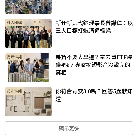
新任新北代銷理事長曾謀仁：以
達人開講
三大目標打造溝通橋梁
房貸不要太早還？拿去買ETF穩
房市快訊
賺4%？專家揭短影音沒說完的
真相
你符合青安3.0嗎？回答5題就知
房市快訊
道
顯示更多