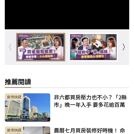
推薦閱讀
非六都買房壓力也不小？「2縣
房市快訊
市」晚一年入手 要多花逾百萬
農曆七月買房裝修好時機！ 命
房市快訊