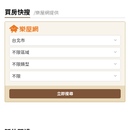
買房快搜
/樂屋網提供