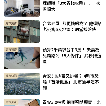
理師曝「3大省錢攻略」：一次
省很大
台北老屋=都更搖錢樹？ 他盤點
房市蒐奇
老公寓6大地雷：別當接盤俠
預算2千萬求台中3房！ 夫妻為
房市蒐奇
兒鋪路列「5大條件」 網秒推這
區
青安3.0排富又排老？ 4縣市恐
房市快訊
淪「首購孤島」 北市逾半吃不
到
青安3.0拍板 網嘆殘酷現實：比
房市蒐奇