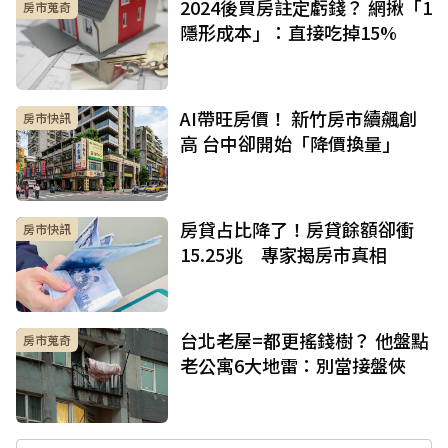
2024後買房註定虧錢？ 網揪「1
房市蒐奇
隱形成本」：直接吃掉15%
AI帶旺房價！ 新竹房市續飆創
房市快訊
高 台中卻開始「降價換量」
房貸占比降了！房貸餘額卻衝
房市快訊
15.25兆 專家揭房市真相
台北老屋=都更搖錢樹？ 他盤點
房市蒐奇
老公寓6大地雷：別當接盤俠