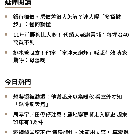
延伸閱讀
銀行鑑價、房價差很大怎解？達人曝「多貸撇
步」：懂的就懂
11年前野狗比人多！ 代銷大老讚青埔：每坪沒40
萬買不到
排水管阻塞！他拿「拿沖天炮炸」喊超有效 專家
驚呼：母湯啊
今日熱門
想裝還被勸退！他讚起床以為暖秋 看室外才知
「濕冷爛天氣」
周孝宇／田僑仔注意！農地變更將走入歷史 趕末
班車有3要件
家裡錢常留不住 竟是爐灶、冰箱出大事！ 專家曝