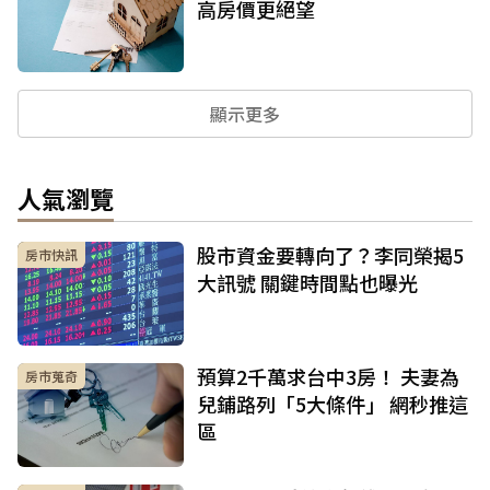
高房價更絕望
顯示更多
人氣瀏覽
股市資金要轉向了？李同榮揭5
房市快訊
大訊號 關鍵時間點也曝光
預算2千萬求台中3房！ 夫妻為
房市蒐奇
兒鋪路列「5大條件」 網秒推這
區