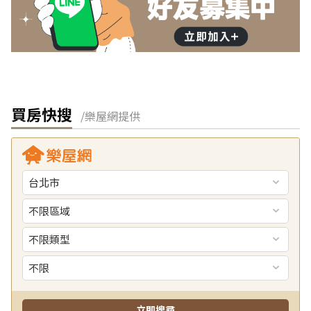
買房快搜
/樂屋網提供