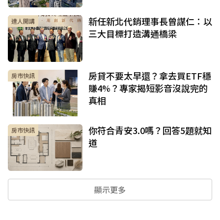
新任新北代銷理事長曾謀仁：以
達人開講
三大目標打造溝通橋梁
房貸不要太早還？拿去買ETF穩
房市快訊
賺4%？專家揭短影音沒說完的
真相
你符合青安3.0嗎？回答5題就知
房市快訊
道
顯示更多