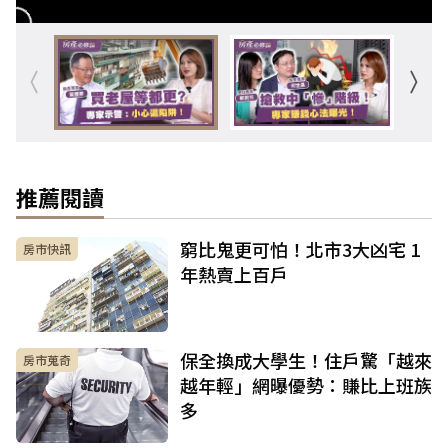
推薦閱讀
窮比鬼更可怕！北市3大凶宅 1
房市快訊
年熱賣上百戶
保全換成大學生！住戶驚「越來
房市蒐奇
越年輕」網曝優勢：賺比上班族
多