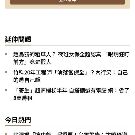
延伸閱讀
趕烏鴉的稻草人？ 夜班女保全超認真 「眼睛狂盯
前方」竟是假人
竹科20年工程師「淪落當保全」？內行笑：自己
的房自己顧
「寄生」超商樓梯半年 自搭棚還有電腦 網：省了
8萬房租
今日熱門
除濕機「這功能」超重要！台電警告：故障恐導