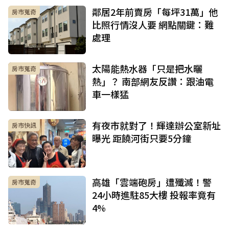
鄰居2年前賣房「每坪31萬」他
房市蒐奇
比照行情沒人要 網點關鍵：難
處理
太陽能熱水器「只是把水曬
房市蒐奇
熱」？ 南部網友反讚：跟油電
車一樣猛
有夜市就對了！輝達辦公室新址
房市快訊
曝光 距饒河街只要5分鐘
高雄「雲端砲房」遭殲滅！警
房市蒐奇
24小時進駐85大樓 投報率竟有
4%