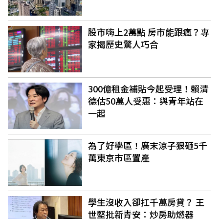
股市嗨上2萬點 房市能跟瘋？專
家揭歷史驚人巧合
300億租金補貼今起受理！賴清
德估50萬人受惠：與青年站在
一起
為了好學區！廣末涼子狠砸5千
萬東京市區置產
學生沒收入卻扛千萬房貸？ 王
世堅批新青安：炒房助燃器