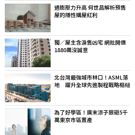
通膨壓力升高 何世昌解析預售
屋的隱性購屋紅利
獨／屋主含淚售凶宅 網批開價
1880萬沒誠意
北台灣最強城市林口！ASML落
地 躍升全球先進製程戰略樞紐
為了好學區！廣末涼子狠砸5千
萬東京市區置產