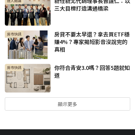
新任新北代銷理事長曾謀仁：以
達人開講
三大目標打造溝通橋梁
房貸不要太早還？拿去買ETF穩
房市快訊
賺4%？專家揭短影音沒說完的
真相
你符合青安3.0嗎？回答5題就知
房市快訊
道
顯示更多