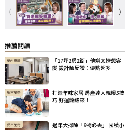
推薦閱讀
「17坪2房2衛」他嫌太擠想客
室內設計
變 設計師反讚：優點超多
打造年味家居 房產達人親曝5技
房市蒐奇
巧 好運龍總來！
過年大掃除「9物必丟」 囤積小
房市蒐奇