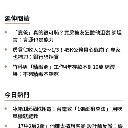
延伸閱讀
「靠爸」真的很可恥？買房被友狂酸他沮喪 網坦
言：資源也是能力
房貸佔收入1/2～1/3！45K公務員心態崩了 專家
也補刀：銀行恐拒貸
竹科男「精緻窮」工作4年存款不到10萬 網酸
爆：不夠精緻不夠窮
今日熱門
冰箱1狀況超耗電！台電教「1張紙檢查法」 用吹
風機就能救
「17坪2房2衛」他嫌太擠想客變 設計師反讚：優