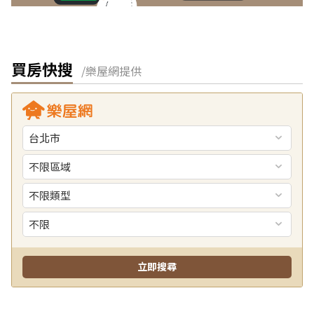
買房快搜
/樂屋網提供