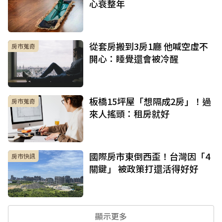
心衰整年
從套房搬到3房1廳 他喊空虛不
房市蒐奇
開心：睡覺還會被冷醒
板橋15坪屋「想隔成2房」！過
房市蒐奇
來人搖頭：租房就好
國際房市東倒西歪！台灣因「4
房市快訊
關鍵」 被政策打還活得好好
顯示更多