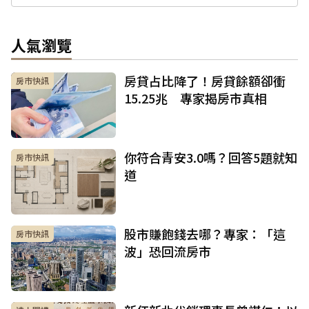
人氣瀏覽
房貸占比降了！房貸餘額卻衝
房市快訊
15.25兆 專家揭房市真相
你符合青安3.0嗎？回答5題就知
房市快訊
道
股市賺飽錢去哪？專家：「這
房市快訊
波」恐回流房市