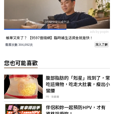
ads by popIn
帳單又來了？ 【9597借錢網】臨時補生活資金就是快！
深入了解
觀看次數 304,092次
您也可能喜歡
腹部脂肪的「剋星」找到了，常
吃這幾物，吃走大肚囊，瘦出小
蠻腰
PR．新素簡
伴侶和妳一起預防HPV，才有
資格說愛妳！