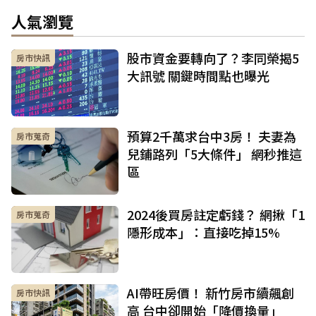
人氣瀏覽
股市資金要轉向了？李同榮揭5
房市快訊
大訊號 關鍵時間點也曝光
預算2千萬求台中3房！ 夫妻為
房市蒐奇
兒鋪路列「5大條件」 網秒推這
區
2024後買房註定虧錢？ 網揪「1
房市蒐奇
隱形成本」：直接吃掉15%
AI帶旺房價！ 新竹房市續飆創
房市快訊
高 台中卻開始「降價換量」