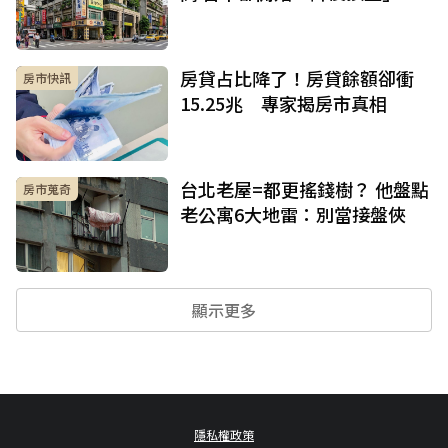
房貸占比降了！房貸餘額卻衝
房市快訊
15.25兆 專家揭房市真相
台北老屋=都更搖錢樹？ 他盤點
房市蒐奇
老公寓6大地雷：別當接盤俠
顯示更多
隱私權政策