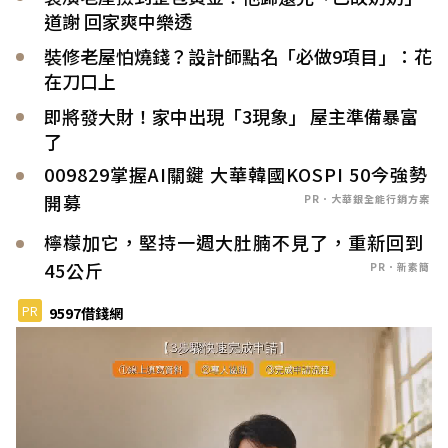
道謝 回家爽中樂透
裝修老屋怕燒錢？設計師點名「必做9項目」：花
在刀口上
即將發大財！家中出現「3現象」 屋主準備暴富
了
009829掌握AI關鍵 大華韓國KOSPI 50今強勢
開募
PR．大華銀全能行銷方案
檸檬加它，堅持一週大肚腩不見了，重新回到
45公斤
PR．新素簡
PR
9597借錢網