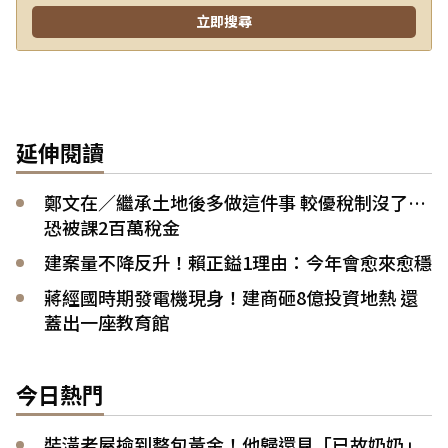
延伸閱讀
鄭文在／繼承土地後多做這件事 較優稅制沒了…
恐被課2百萬稅金
建案量不降反升！賴正鎰1理由：今年會愈來愈穩
蔣經國時期發電機現身！建商砸8億投資地熱 還
蓋出一座教育館
今日熱門
裝潢老屋撿到整包黃金！他歸還見「已故奶奶」