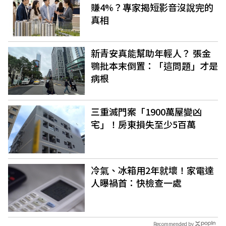
賺4%？專家揭短影音沒說完的
真相
新青安真能幫助年輕人？ 張金
鶚批本末倒置：「這問題」才是
病根
三重滅門案「1900萬屋變凶
宅」！房東損失至少5百萬
冷氣、冰箱用2年就壞！家電達
人曝禍首：快檢查一處
Recommended by