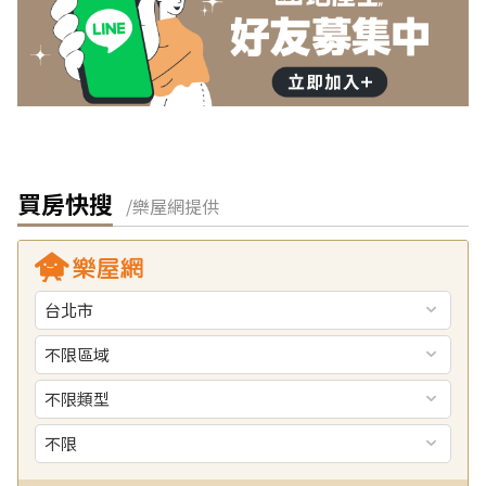
買房快搜
/樂屋網提供