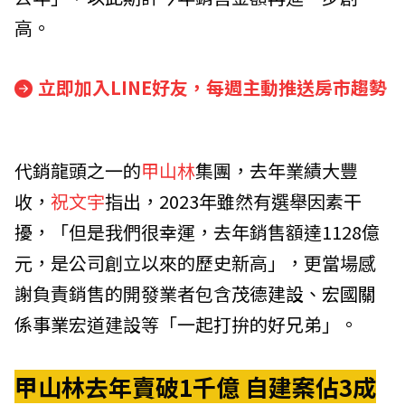
高。
立即加入LINE好友，每週主動推送房市趨勢
代銷龍頭之一的
甲山林
集團，去年業績大豐
收，
祝文宇
指出，2023年雖然有選舉因素干
擾，「但是我們很幸運，去年銷售額達1128億
元，是公司創立以來的歷史新高」，更當場感
謝負責銷售的開發業者包含
茂德建設
、
宏國關
係事業
宏道建設等「一起打拚的好兄弟」。
甲山林去年賣破1千億 自建案佔3成