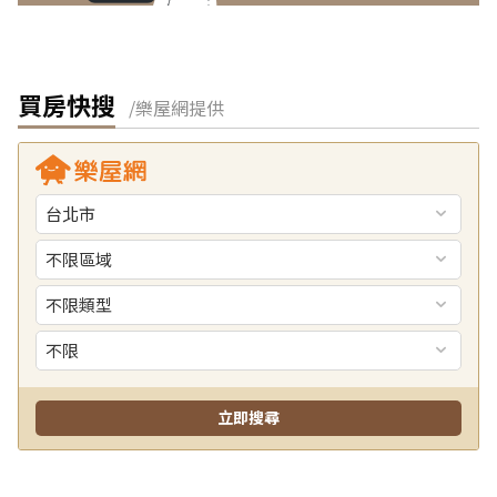
買房快搜
/樂屋網提供