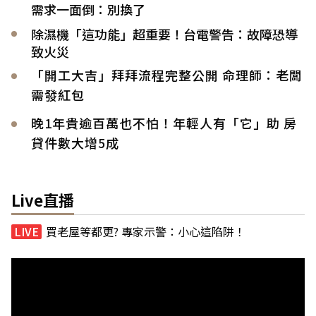
需求一面倒：別換了
除濕機「這功能」超重要！台電警告：故障恐導
致火災
「開工大吉」拜拜流程完整公開 命理師：老闆
需發紅包
晚1年貴逾百萬也不怕！年輕人有「它」助 房
貸件數大增5成
Live直播
買老屋等都更? 專家示警：小心這陷阱！