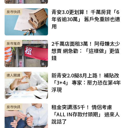
青安3.0更划算！ 千萬房貸「6
房市快訊
年省逾30萬」 舊戶免重辦也適
用
2千萬店面租3萬！ 阿母嫌太少
房市蒐奇
想賣 網急勸：「這樣做」更值
錢
新青安2.0擬8月上路！ 補貼改
達人開講
「3+4」 專家：壓力恐在第4年
浮現
租金突調漲5千！ 情侶考慮
房市快訊
「ALL IN存款付頭期」 過來人
說話了