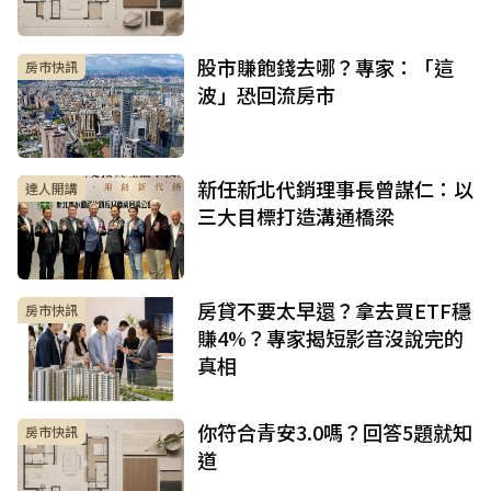
股市賺飽錢去哪？專家：「這
房市快訊
波」恐回流房市
新任新北代銷理事長曾謀仁：以
達人開講
三大目標打造溝通橋梁
房貸不要太早還？拿去買ETF穩
房市快訊
賺4%？專家揭短影音沒說完的
真相
你符合青安3.0嗎？回答5題就知
房市快訊
道