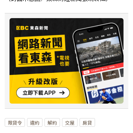
限貸令
違約
解約
交屋
房貸