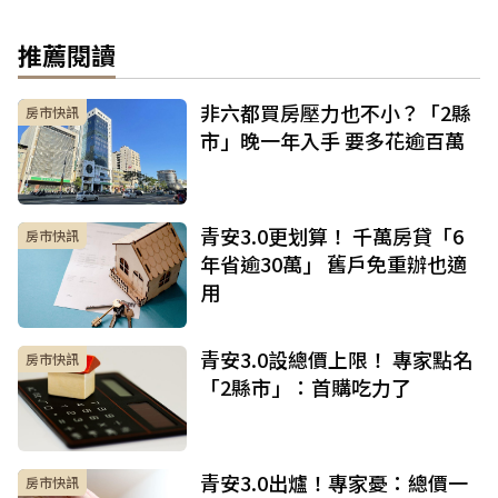
推薦閱讀
非六都買房壓力也不小？「2縣
房市快訊
市」晚一年入手 要多花逾百萬
青安3.0更划算！ 千萬房貸「6
房市快訊
年省逾30萬」 舊戶免重辦也適
用
青安3.0設總價上限！ 專家點名
房市快訊
「2縣市」：首購吃力了
青安3.0出爐！專家憂：總價一
房市快訊