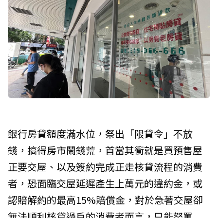
銀行房貸額度滿水位，祭出「限貸令」不放
錢，搞得房市鬧錢荒，首當其衝就是買預售屋
正要交屋、以及簽約完成正走核貸流程的消費
者，恐面臨交屋延遲產生上萬元的違約金，或
認賠解約的最高15%賠償金，對於急著交屋卻
無法順利核貸過戶的消費者而言，只能怒罵