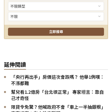
延伸閱讀
「央行再出手」房價這次會跌嗎？ 他舉1例嘆：
不漲都難
幫兒看1.2億房「台北很正常」 專家坦言：靠自
己才奇怪
限貸令免驚？他喊政府不會「車上一半抽銀根」