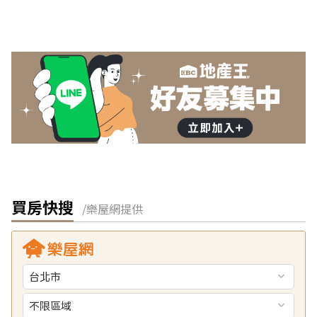
買房快搜
/樂屋網提供