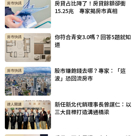
房貸占比降了！房貸餘額卻衝
房市快訊
15.25兆 專家揭房市真相
你符合青安3.0嗎？回答5題就知
房市快訊
道
股市賺飽錢去哪？專家：「這
房市快訊
波」恐回流房市
新任新北代銷理事長曾謀仁：以
達人開講
三大目標打造溝通橋梁