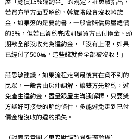
屋「總價15%違約金」的規定，莊思敏指出，
若買方單方面要解約，斡旋階段會沒收斡旋
金，如果簽的是要約書，一般會賠償房屋總價
的3%，但若已簽約完成則是買方已付價金、頭
期款全部沒收充為違約金，「沒有上限，如果
已經付了500萬，這些錢就會全部被沒收！」
莊思敏建議，如果流程走到最後實在貸不到的
民眾，一般會由房仲調解、讓雙方先解約，避
免產生違約金，盡量跟屋主溝通解釋，只要雙
方談好可接受的解約條件，多能避免走到已付
價金權沒收的違約損失。
（封面示意圖／東森財經新聞張琬聆攝）