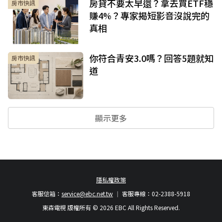
房貸不要太早還？拿去買ETF穩
房市快訊
賺4%？專家揭短影音沒說完的
真相
你符合青安3.0嗎？回答5題就知
房市快訊
道
顯示更多
隱私權政策
客服信箱：
service@ebc.net.tw
客服專線：02-2388-5918
東森電視 版權所有 © 2026 EBC All Rights Reserved.