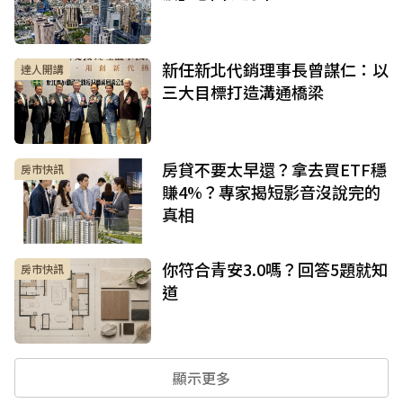
新任新北代銷理事長曾謀仁：以
達人開講
三大目標打造溝通橋梁
房貸不要太早還？拿去買ETF穩
房市快訊
賺4%？專家揭短影音沒說完的
真相
你符合青安3.0嗎？回答5題就知
房市快訊
道
顯示更多