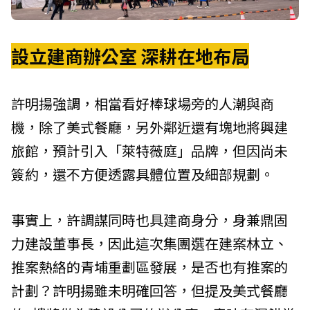
設立建商辦公室 深耕在地布局
許明揚強調，相當看好棒球場旁的人潮與商
機，除了美式餐廳，另外鄰近還有塊地將興建
旅館，預計引入「萊特薇庭」品牌，但因尚未
簽約，還不方便透露具體位置及細部規劃。
事實上，許調謀同時也具建商身分，身兼鼎固
力建設董事長，因此這次集團選在建案林立、
推案熱絡的青埔重劃區發展，是否也有推案的
計劃？許明揚雖未明確回答，但提及美式餐廳