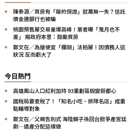
陳泰源／買房有「履約保證」就萬無一失？信託
價金連銀行也被騙
桃園預售屋交易量爆高峰！業者曝「鬼月也不
差」 揭政府本意：鼓勵買房
鄭文在／為搶便宜「攔胡」法拍屋！因債務人這
狀況 反而虧大了
今日熱門
高雄鳳山人口紅利加持 93重劃區蛻變新都心
國稅局要查稅了！「知名小吃、排隊名店」成重
點輔導對象
鄭文在／父親告別式 海陸歸子孫回台掀爭產宮廷
劇…遺產分配這樣做