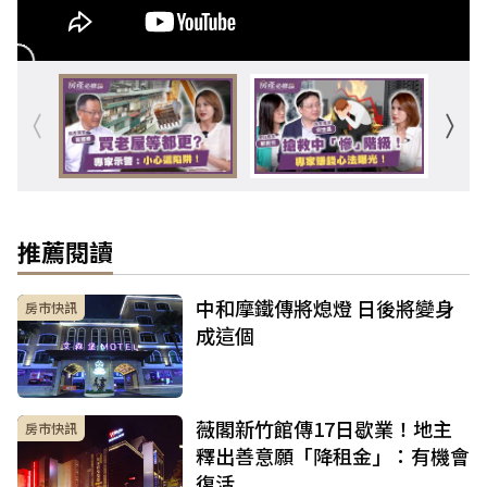
推薦閱讀
中和摩鐵傳將熄燈 日後將變身
房市快訊
成這個
薇閣新竹館傳17日歇業！地主
房市快訊
釋出善意願「降租金」：有機會
復活