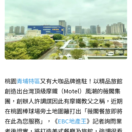
桃園
青埔特區
又有大咖品牌進駐！以精品旅館
創造出台灣頂級摩鐵（Motel）風潮的
薇閣集
團
，創辦人許調謀因此有摩鐵教父之稱，近期
在
桃園棒球場
旁土地圍籬打出「薇閣餐旅即將
在此為您服務」，《
EBC地產王
》記者詢問業
者後證實，將打造美式餐廳及旅館，強調很看