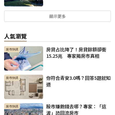
顯示更多
人氣瀏覽
房貸占比降了！房貸餘額卻衝
房市快訊
15.25兆 專家揭房市真相
你符合青安3.0嗎？回答5題就知
房市快訊
道
股市賺飽錢去哪？專家：「這
房市快訊
波」恐回流房市