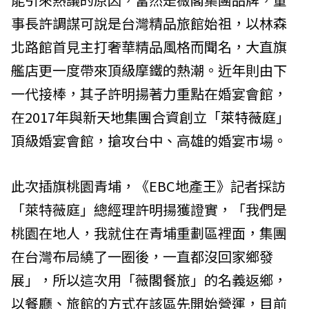
事長許調謀可說是台灣精品旅館始祖，以林森
北路館首見主打奢華精品風格而聞名，大直旗
艦店更一度帶來頂級摩鐵的熱潮。近年則由下
一代接棒，其子許明揚著力重點在婚宴會館，
在2017年與
新天地集團
合資創立「
萊特薇庭
」
頂級婚宴會館，搶攻台中、高雄的婚宴市場。
此次插旗桃園青埔，《EBC地產王》記者採訪
「萊特薇庭」總經理許明揚獲證實，「我們是
桃園在地人，我就住在青埔重劃區裡面，集團
在台灣布局繞了一圈後，一直都沒回家鄉發
展」，所以這次用「薇閣餐旅」的名義返鄉，
以餐廳、旅館的方式在該區先開始營運，目前