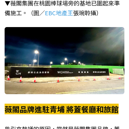
▼薇閣集團在桃園棒球場旁的基地已圍起來準
備施工。（圖／
EBC地產王
張琬聆攝）
薇閣品牌進駐青埔 將蓋餐廳和旅館
能引來熱議的原因，當然是薇閣集團品牌，董