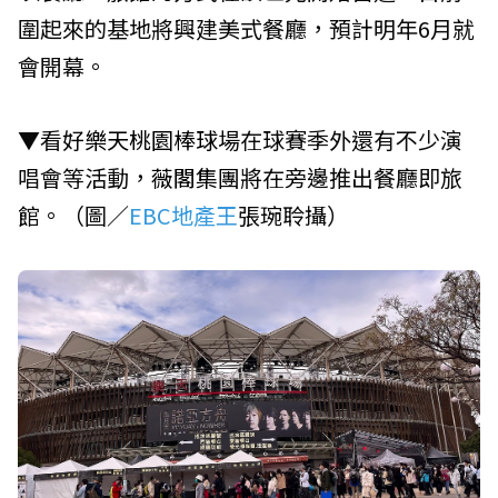
圍起來的基地將興建美式餐廳，預計明年6月就
會開幕。
▼看好
樂天桃園棒球場
在球賽季外還有不少演
唱會等活動，
薇閣集團
將在旁邊推出餐廳即旅
館。（圖／
EBC地產王
張琬聆攝）