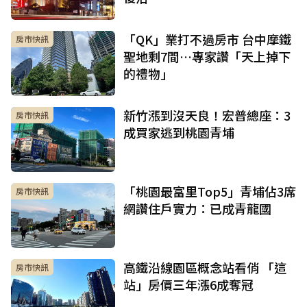
「QK」業打不過房市 台中摩鐵
房市快訊
聖地剩7間…專家讚「天上掉下
的禮物」
新竹漲到沒天良！宏普總座：3
房市快訊
成買家逃到桃園青埔
「桃園最富里Top5」青埔佔3席
房市快訊
網讚住戶實力：已成青龍國
高鐵沿線園區概念站看俏 「這
房市快訊
站」房價三年漲6成奪冠