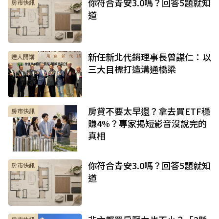
你符合青安3.0嗎？回答5題就知
房市快訊
道
新任新北代銷理事長曾謀仁：以
達人開講
三大目標打造溝通橋梁
房貸不要太早還？拿去買ETF穩
房市快訊
賺4%？專家揭短影音沒說完的
真相
你符合青安3.0嗎？回答5題就知
房市快訊
道