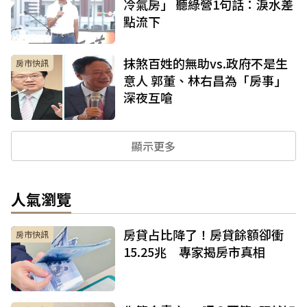
冷氣房」 聽綠營1句話：淚水差
點流下
抹煞百姓的無助vs.政府不是生
房市快訊
意人 郭董、林右昌為「房事」
深夜互嗆
顯示更多
人氣瀏覽
房貸占比降了！房貸餘額卻衝
房市快訊
15.25兆 專家揭房市真相