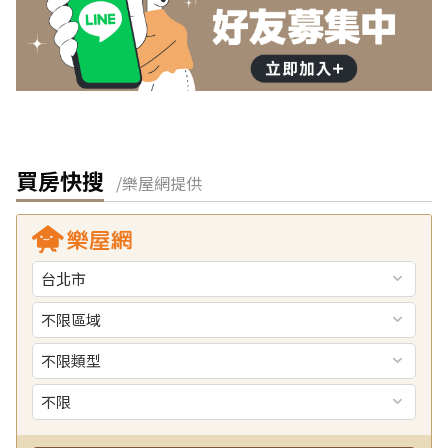
買房快搜
/樂屋網提供