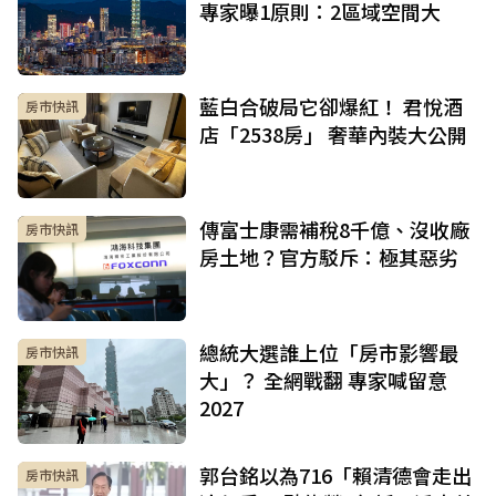
專家曝1原則：2區域空間大
藍白合破局它卻爆紅！ 君悅酒
房市快訊
店「2538房」 奢華內裝大公開
傳富士康需補稅8千億、沒收廠
房市快訊
房土地？官方駁斥：極其惡劣
總統大選誰上位「房市影響最
房市快訊
大」？ 全網戰翻 專家喊留意
2027
郭台銘以為716「賴清德會走出
房市快訊