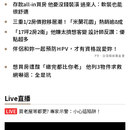
存款all-in買房 他憂沒錢裝潢 過來人：軟裝也能
很舒適
三重1/2房價掀移居潮！「米蘭花園」熱銷逾8成
「17坪2房2衛」他嫌太擠想客變 設計師反讚：優
點超多
伴侶和妳一起預防HPV，才有資格說愛妳！
PR．台灣癌症基金會
想買房遭酸「繳完都比你老」 他列3物件求救
網嚇退：全是坑
Live直播
買老屋等都更? 專家示警：小心這陷阱！