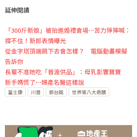
延伸閱讀
「300斤新娘」被抬進婚禮會場…苦力猙獰喊：
撐不住！新郎表情曝光
從金字塔頂端跳下去會怎樣？ 電腦動畫模擬
告訴你
長輩不准她吃「普渡供品」：母乳影響寶寶
新手媽慌了…婦產名醫這樣說
富士康
川普
郭台銘
世界第八大奇蹟