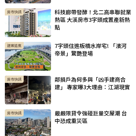
科技廊帶發酵！北二高串聯就業
房市快訊
熱區 大溪房市3字頭成置產新熱
點
7字頭住進板橋水岸宅! 「濱河
建案追焦
帝景」驚艷登場
鄰損戶為何多與「凶手建商合
房市快訊
建」 專家曝3大理由：江湖現實
最嚴限貸令強碰巨量交屋潮 台
房市快訊
中恐成重災區