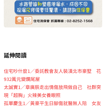
延伸閱讀
住宅吵什麼1／委託教會友人裝潢北市豪墅 花
932萬元變爛尾屋
太誠實1／章廣辰走出情傷放飛做自己 社群突
現「超胸」火辣美女養眼照
孤單慶生1／黃豪平生日腳傷就醫無人陪 女友