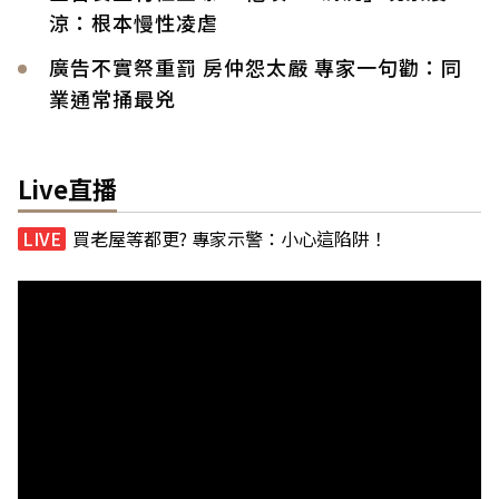
涼：根本慢性凌虐
廣告不實祭重罰 房仲怨太嚴 專家一句勸：同
業通常捅最兇
Live直播
買老屋等都更? 專家示警：小心這陷阱！