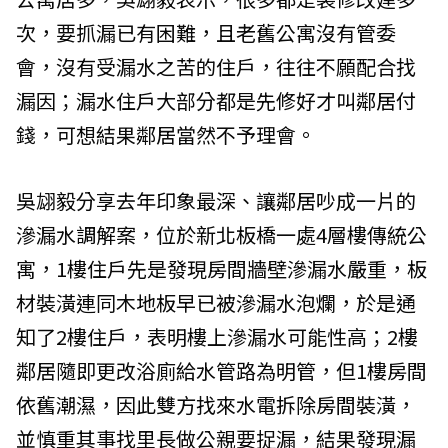
次，要抓漏已有困難，且老舊公寓沒有管委
會，沒有受漏水之苦的住戶，往往不願配合找
漏因；漏水住戶大部分都是先修好才叫鄰居付
錢，可想結果鄰居當然不予理會。
吳翃毅分享去年印象最深、讓鄰居吵成一片的
滲漏水調解案，位於新北板橋一處4層樓傳統公
寓，1樓住戶先是發現房間牆壁滲漏水嚴重，板
材裝潢連同木地板早已被滲漏水泡爛，於是通
知了2樓住戶，表明樓上滲漏水可能性高；2樓
鄰居隨即更改浴廁給水管路為明管，但1樓房間
依舊潮濕，因此雙方找來水電拆除房間裝潢，
並慎重其事找里長做公親要捉漏，結果發現漏