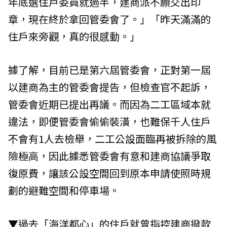
年底選住戶委員就過半，建商派不願交出印
章，現在終於拿回管委會了。」「昨天滿滿的
住戶來旁觀，真的很感動。」
據了解，目前已是第六屆管委會，正對第一屆
以建商為主的管委會提告，但檢查官不起訴，
管委會近期已提出再議。而因為二工區域本就
違法，即便管委會偷偷裝潢，也難保千人住戶
不會有1人去檢舉，二工公設面臨再被拆除的風
險極高，因此據悉管委會有意和建商協議爭取
復原費，讓該公設空間回到原本申請使照時規
劃的避難空間和停車場。
▼過去「海洋都心」的住戶就曾指控建商撥款