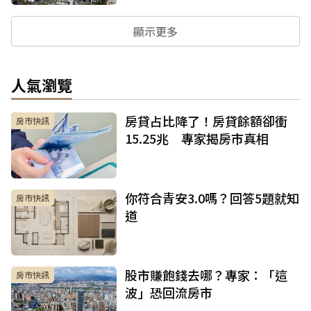
顯示更多
人氣瀏覽
房貸占比降了！房貸餘額卻衝
房市快訊
15.25兆 專家揭房市真相
你符合青安3.0嗎？回答5題就知
房市快訊
道
股市賺飽錢去哪？專家：「這
房市快訊
波」恐回流房市