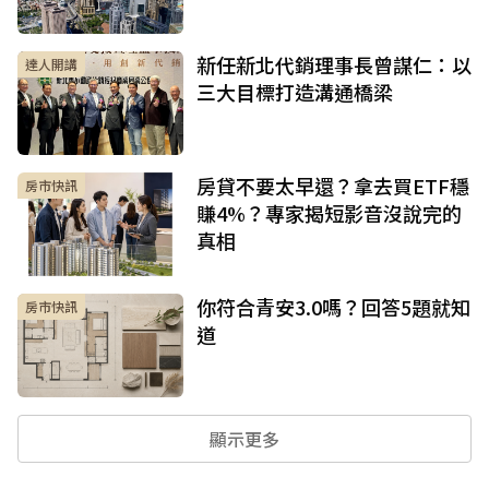
新任新北代銷理事長曾謀仁：以
達人開講
三大目標打造溝通橋梁
房貸不要太早還？拿去買ETF穩
房市快訊
賺4%？專家揭短影音沒說完的
真相
你符合青安3.0嗎？回答5題就知
房市快訊
道
顯示更多