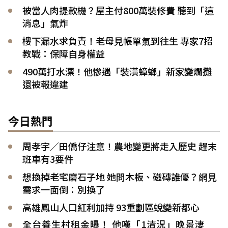
被當人肉提款機？屋主付800萬裝修費 聽到「這
消息」氣炸
樓下漏水求負責！老母見帳單氣到往生 專家7招
教戰：保障自身權益
490萬打水漂！他慘遇「裝潢蟑螂」新家變爛攤
還被報違建
今日熱門
周孝宇／田僑仔注意！農地變更將走入歷史 趕末
班車有3要件
想換掉老宅磨石子地 她問木板、磁磚誰優？網見
需求一面倒：別換了
高雄鳳山人口紅利加持 93重劃區蛻變新都心
全台養生村租金曝！ 他嘆「1清況」晚景淒