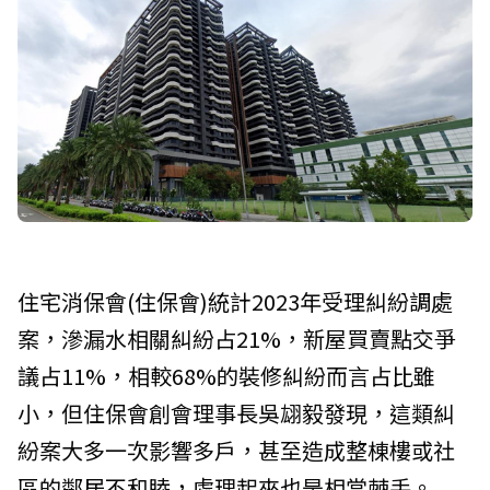
住宅消保會(住保會)統計2023年受理糾紛調處
案，滲漏水相關糾紛占21%，新屋買賣點交爭
議占11%，相較68%的裝修糾紛而言占比雖
小，但住保會創會理事長吳翃毅發現，這類糾
紛案大多一次影響多戶，甚至造成整棟樓或社
區的鄰居不和睦，處理起來也是相當棘手。