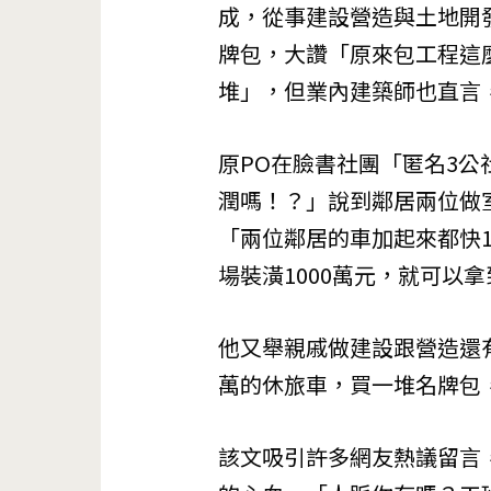
成，從事建設營造與土地開
牌包，大讚「原來包工程這
堆」，但業內建築師也直言
原PO在臉書社團「匿名3
潤嗎！？」說到鄰居兩位做
「兩位鄰居的車加起來都快1
場裝潢1000萬元，就可以拿到
他又舉親戚做建設跟營造還有
萬的休旅車，買一堆名牌包
該文吸引許多網友熱議留言