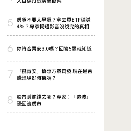
大目標打造溝通橋梁
房貸不要太早還？拿去買ETF穩賺
5
4%？專家揭短影音沒說完的真相
6
你符合青安3.0嗎？回答5題就知道
「挺青安」優惠方案齊發 現在是首
7
購進場好時機嗎？
股市賺飽錢去哪？專家：「這波」
8
恐回流房市