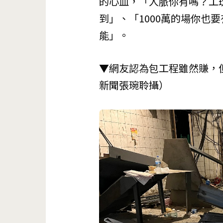
的心血，「人脈你有嗎？工
到」、「1000萬的場你也
能」。
▼網友認為包工程雖然賺，
新聞張琬聆攝）