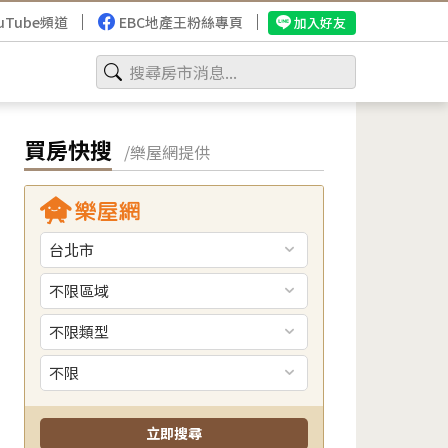
uTube頻道
EBC地產王粉絲專頁
加入好友
買房快搜
/樂屋網提供