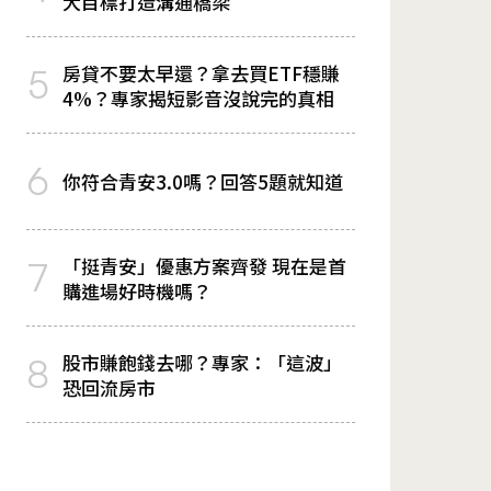
大目標打造溝通橋梁
房貸不要太早還？拿去買ETF穩賺
5
4%？專家揭短影音沒說完的真相
6
你符合青安3.0嗎？回答5題就知道
「挺青安」優惠方案齊發 現在是首
7
購進場好時機嗎？
股市賺飽錢去哪？專家：「這波」
8
恐回流房市