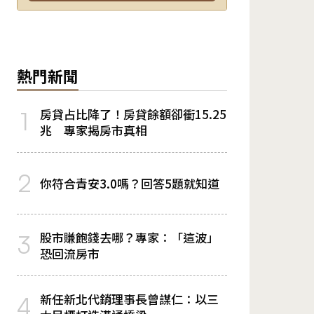
熱門新聞
房貸占比降了！房貸餘額卻衝15.25
1
兆 專家揭房市真相
2
你符合青安3.0嗎？回答5題就知道
股市賺飽錢去哪？專家：「這波」
3
恐回流房市
新任新北代銷理事長曾謀仁：以三
4