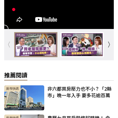
推薦閱讀
非六都買房壓力也不小？「2縣
房市快訊
市」晚一年入手 要多花逾百萬
農曆七月買房裝修好時機！ 命
房市快訊