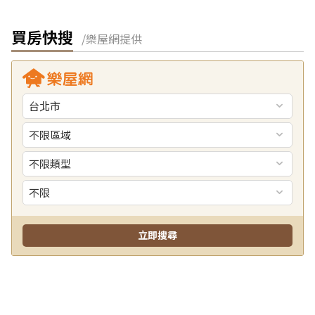
買房快搜
/樂屋網提供