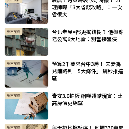
理師曝「3大省錢攻略」：一次
省很大
台北老屋=都更搖錢樹？ 他盤點
房市蒐奇
老公寓6大地雷：別當接盤俠
預算2千萬求台中3房！ 夫妻為
房市蒐奇
兒鋪路列「5大條件」 網秒推這
區
青安3.0拍板 網嘆殘酷現實：比
房市蒐奇
高房價更絕望
每天拖地擦壁癌！ 他握330萬問
房市蒐奇