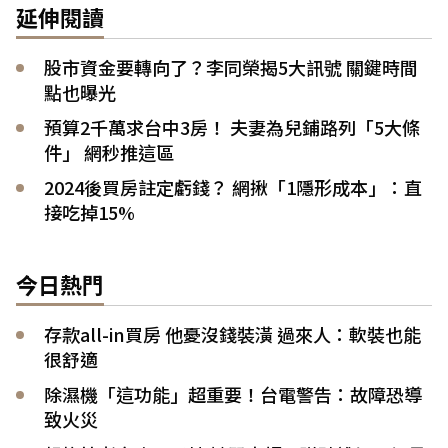
延伸閱讀
股市資金要轉向了？李同榮揭5大訊號 關鍵時間
點也曝光
預算2千萬求台中3房！ 夫妻為兒鋪路列「5大條
件」 網秒推這區
2024後買房註定虧錢？ 網揪「1隱形成本」：直
接吃掉15%
今日熱門
存款all-in買房 他憂沒錢裝潢 過來人：軟裝也能
很舒適
除濕機「這功能」超重要！台電警告：故障恐導
致火災