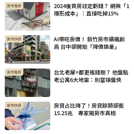
2024後買房註定虧錢？ 網揪「1
房市蒐奇
隱形成本」：直接吃掉15%
AI帶旺房價！ 新竹房市續飆創
房市快訊
高 台中卻開始「降價換量」
台北老屋=都更搖錢樹？ 他盤點
房市蒐奇
老公寓6大地雷：別當接盤俠
房貸占比降了！房貸餘額卻衝
房市快訊
15.25兆 專家揭房市真相