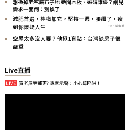
想換掉老宅磨石子地 她問木板、磁磚誰優？網見
需求一面倒：別換了
減肥首選，檸檬加它，堅持一週，腰細了，瘦
到你懷疑人生
PR．新素簡
空屋太多沒人要？他揪1盲點：台灣缺房子很
嚴重
Live直播
買老屋等都更? 專家示警：小心這陷阱！