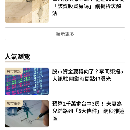
「該賣股買房嗎」 網揭折衷解
法
顯示更多
人氣瀏覽
股市資金要轉向了？李同榮揭5
房市快訊
大訊號 關鍵時間點也曝光
預算2千萬求台中3房！ 夫妻為
房市蒐奇
兒鋪路列「5大條件」 網秒推這
區