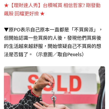
★【理財達人秀】台積喊買 相信哲家? 剛發動
飆股 回檔更好撿
★
▼原PO表示自己原本一直都是「不買房派」，
但開始認識一些買房的人後，發現他們買房後
的生活越來越舒服，開始懷疑自己不買房的想
法是否錯了。（示意圖／取自
Pexels
）