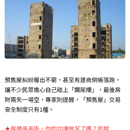
預售屋糾紛層出不窮，甚至有建商倒帳落跑，
讓不少民眾擔心自己碰上「爛尾樓」，最後房
財兩失一場空，專家則提醒，「預售屋」交易
安全制度只有1種。
★房價高高掛，你的功課做足了嗎？追蹤