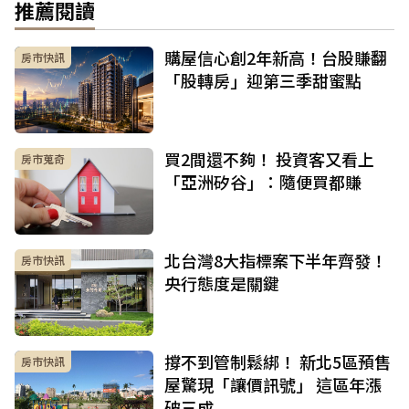
推薦閱讀
購屋信心創2年新高！台股賺翻
房市快訊
「股轉房」迎第三季甜蜜點
買2間還不夠！ 投資客又看上
房市蒐奇
「亞洲矽谷」：隨便買都賺
北台灣8大指標案下半年齊發！
房市快訊
央行態度是關鍵
撐不到管制鬆綁！ 新北5區預售
房市快訊
屋驚現「讓價訊號」 這區年漲
破三成