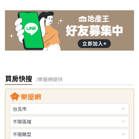
買房快搜
/樂屋網提供