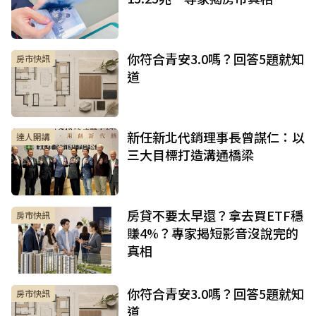
你符合青安3.0嗎？回答5題就知
房市快訊
道
新任新北代銷理事長曾謀仁：以
達人開講
三大目標打造溝通橋梁
房貸不要太早還？拿去買ETF穩
房市快訊
賺4%？專家揭短影音沒說完的
真相
你符合青安3.0嗎？回答5題就知
房市快訊
道