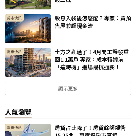
股息入袋後怎麼配？專家：買預
房市快訊
售屋兼顧現金流
土方之亂過了！4月開工爆發重
房市快訊
回1.1萬戶 專家：成本轉嫁前
「這時機」進場最抗通膨！
顯示更多
人氣瀏覽
房貸占比降了！房貸餘額卻衝
房市快訊
15.25兆 專家揭房市真相