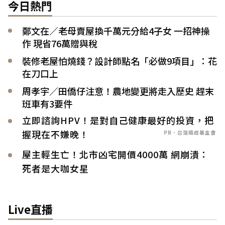
今日熱門
鄭文在／老母賣屋換千萬元分給4子女 一招神操
作 現省76萬贈與稅
裝修老屋怕燒錢？設計師點名「必做9項目」：花
在刀口上
周孝宇／田僑仔注意！農地變更將走入歷史 趕末
班車有3要件
立即諮詢HPV！是對自己健康最好的投資，把
握現在不嫌晚！
PR．台灣癌症基金會
屋主輕生亡！北市凶宅開價4000萬 網崩潰：
死者是大咖女星
Live直播