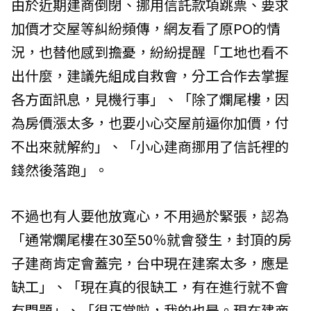
由於近期建商倒閉、挪用信託款項跳票、要求
加價才交屋等糾紛頻傳，網友看了原PO的情
況，也替他感到擔憂，紛紛提醒「工地也看不
出什麼，建議先組成自救會，分工合作去掌握
各方面訊息，見機行事」、「除了爛尾樓，因
為房價漲太多，也要小心交屋前逼你加價，付
不出來就解約」、「小心建商挪用了信託裡的
錢然後落跑」。
不過也有人要他放寬心，不用過於緊張，認為
「通常爛尾樓在30至50％就會發生，封頂的房
子建商肯定會蓋完，台中現在建案太多，應是
缺工」、「現在真的很缺工，有在進行就不會
有問題」、「很正常啦，我的也是。現在建商