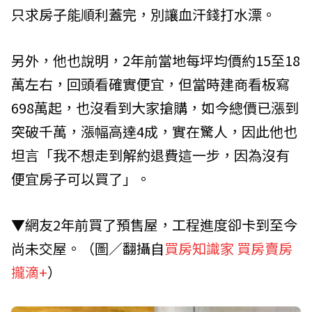
只求房子能順利蓋完，別讓血汗錢打水漂。
另外，他也說明，2年前當地每坪均價約15至18
萬左右，回頭看確實便宜，但當時建商看板寫
698萬起，也沒看到大家搶購，如今總價已漲到
突破千萬，漲幅高達4成，實在驚人，因此他也
坦言「我不想走到解約退費這一步，因為沒有
便宜房子可以買了」。
▼網友2年前買了預售屋，工程進度卻卡到至今
尚未交屋。（圖／翻攝自
買房知識家 買房賣房
攏滴+
）