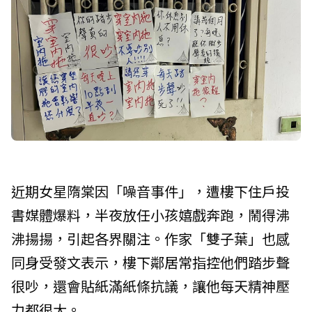
近期女星隋棠因「噪音事件」，遭樓下住戶投
書媒體爆料，半夜放任小孩嬉戲奔跑，鬧得沸
沸揚揚，引起各界關注。作家「雙子葉」也感
同身受發文表示，樓下鄰居常指控他們踏步聲
很吵，還會貼紙滿紙條抗議，讓他每天精神壓
力都很大。