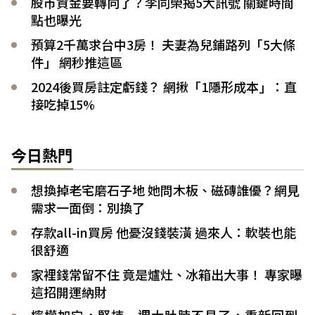
股市資金要轉向了？李同榮揭5大訊號 關鍵時間
點也曝光
預算2千萬求台中3房！ 夫妻為兒鋪路列「5大條
件」 網秒推這區
2024後買房註定虧錢？ 網揪「1隱形成本」：直
接吃掉15%
今日熱門
想換掉老宅磨石子地 她問木板、磁磚誰優？網見
需求一面倒：別換了
存款all-in買房 他憂沒錢裝潢 過來人：軟裝也能
很舒適
家裡錢常留不住 竟是爐灶、冰箱出大事！ 專家曝
這招開運納財