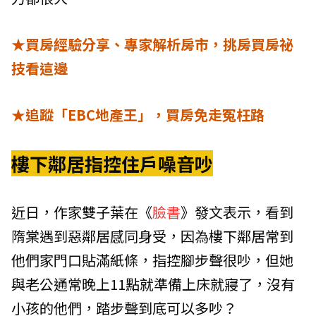
★買房經驗分享、專家解析房市，挑房買房祕
技看這邊
★追蹤「EBC地產王」，買房免走冤枉路
樓下鄰居指控住戶噪音吵
近日，作家雙子葉在《
臉書
》發文表示，看到
隋棠遇到惡鄰居感同身受，因為樓下鄰居常到
他們家門口貼滿紙條，指控腳步聲很吵，但她
與老公通常晚上11點就準備上床就寢了，沒有
小孩的他們，踏步聲到底可以多吵？