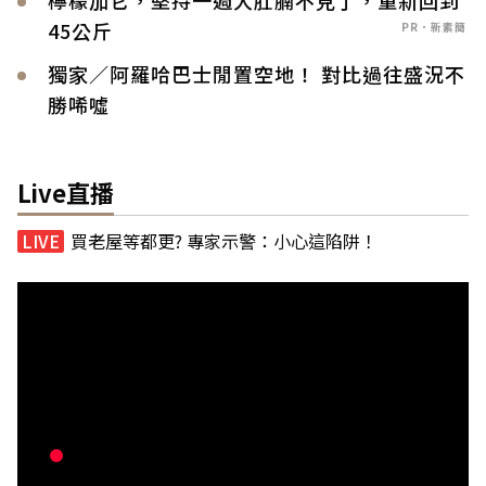
檸檬加它，堅持一週大肚腩不見了，重新回到
45公斤
PR．新素簡
獨家／阿羅哈巴士閒置空地！ 對比過往盛況不
勝唏噓
Live直播
買老屋等都更? 專家示警：小心這陷阱！