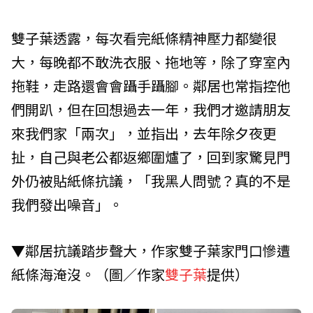
雙子葉透露，每次看完紙條精神壓力都變很
大，每晚都不敢洗衣服、拖地等，除了穿室內
拖鞋，走路還會會躡手躡腳。鄰居也常指控他
們開趴，但在回想過去一年，我們才邀請朋友
來我們家「兩次」，並指出，去年除夕夜更
扯，自己與老公都返鄉圍爐了，回到家驚見門
外仍被貼紙條抗議，「我黑人問號？真的不是
我們發出噪音」。
▼鄰居抗議踏步聲大，作家雙子葉家門口慘遭
紙條海淹沒。（圖／作家
雙子葉
提供）