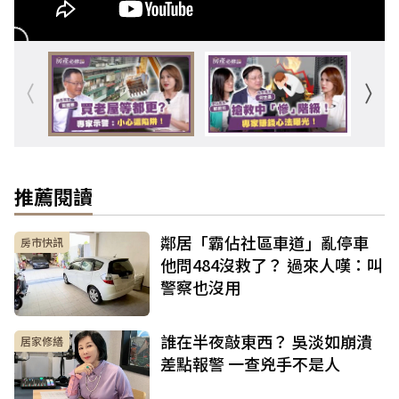
推薦閱讀
鄰居「霸佔社區車道」亂停車
房市快訊
他問484沒救了？ 過來人嘆：叫
警察也沒用
誰在半夜敲東西？ 吳淡如崩潰
居家修繕
差點報警 一查兇手不是人