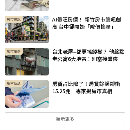
AI帶旺房價！ 新竹房市續飆創
房市快訊
高 台中卻開始「降價換量」
台北老屋=都更搖錢樹？ 他盤點
房市蒐奇
老公寓6大地雷：別當接盤俠
房貸占比降了！房貸餘額卻衝
房市快訊
15.25兆 專家揭房市真相
顯示更多