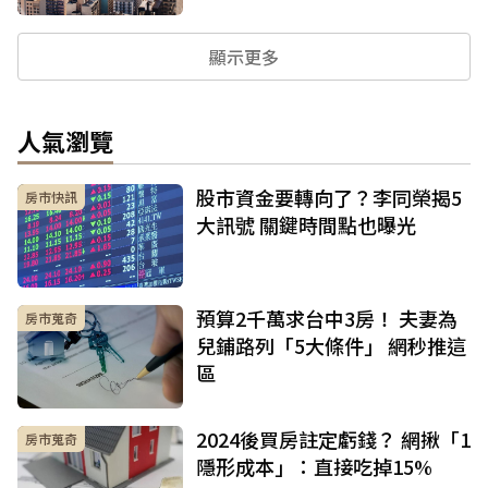
顯示更多
人氣瀏覽
股市資金要轉向了？李同榮揭5
房市快訊
大訊號 關鍵時間點也曝光
預算2千萬求台中3房！ 夫妻為
房市蒐奇
兒鋪路列「5大條件」 網秒推這
區
2024後買房註定虧錢？ 網揪「1
房市蒐奇
隱形成本」：直接吃掉15%