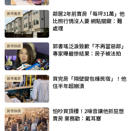
鄰居2年前賣房「每坪31萬」他
房市蒐奇
比照行情沒人要 網點關鍵：難
處理
郭書瑤泛淚致歉「不再當惡鄰」
房市快訊
專家曝最慘結果：房子被法拍
買完房「隔壁變包棟民宿」！他
房市蒐奇
住半年超崩潰
怕吵買頂樓！2噪音讓他抓狂想
房市快訊
賣房 業務勸：戴耳塞