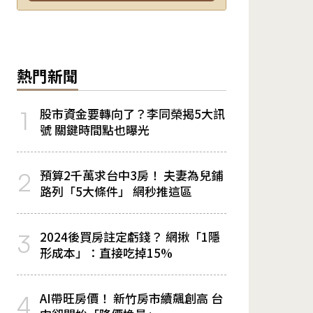
熱門新聞
股市資金要轉向了？李同榮揭5大訊
1
號 關鍵時間點也曝光
預算2千萬求台中3房！ 夫妻為兒鋪
2
路列「5大條件」 網秒推這區
2024後買房註定虧錢？ 網揪「1隱
3
形成本」：直接吃掉15%
AI帶旺房價！ 新竹房市續飆創高 台
4