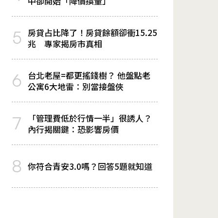
中卻開始「降價換量」
房貸占比降了！房貸餘額卻衝15.25
5
兆 專家揭房市真相
台北老屋=都更搖錢樹？ 他盤點老
6
公寓6大地雷：別當接盤俠
「管理費低於行情一半」很誘人？
7
內行揭關鍵：恐影響房價
8
你符合青安3.0嗎？回答5題就知道