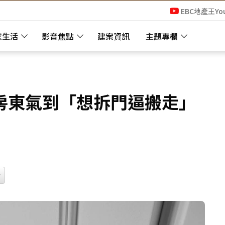
EBC地產王Yo
家生活
影音焦點
建案資訊
主題專欄
房東氣到「想拆門逼搬走」