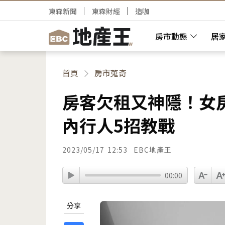
東森新聞
東森財經
造咖
房市動態
居
首頁
房市蒐奇
房客欠租又神隱！女
內行人5招教戰
2023/05/17
12:53
EBC地產王
00:00
分享