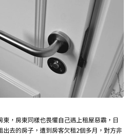
房東，房東同樣也畏懼自己遇上租屋惡霸，日
租出去的房子，遭到房客欠租2個多月，對方非