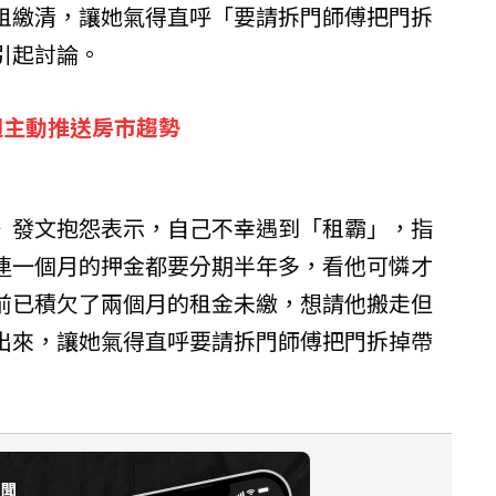
租繳清，讓她氣得直呼「要請拆門師傅把門拆
引起討論。
週主動推送房市趨勢
》發文抱怨表示，自己不幸遇到「租霸」，指
連一個月的押金都要分期半年多，看他可憐才
前已積欠了兩個月的租金未繳，想請他搬走但
出來，讓她氣得直呼要請拆門師傅把門拆掉帶