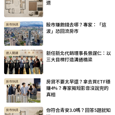
道
股市賺飽錢去哪？專家：「這
房市快訊
波」恐回流房市
新任新北代銷理事長曾謀仁：以
達人開講
三大目標打造溝通橋梁
房貸不要太早還？拿去買ETF穩
房市快訊
賺4%？專家揭短影音沒說完的
真相
你符合青安3.0嗎？回答5題就知
房市快訊