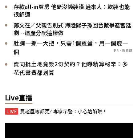
存款all-in買房 他憂沒錢裝潢 過來人：軟裝也能
很舒適
鄭文在／父親告別式 海陸歸子孫回台掀爭產宮廷
劇…遺產分配這樣做
肚腩一抓一大把，只需1個雞蛋，用一個瘦一
個
PR．新素簡
賣同批土地竟簽2份契約？他曝精算秘辛：多
花代書費都划算
Live直播
買老屋等都更? 專家示警：小心這陷阱！