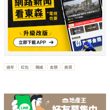
過年
紅包
親戚
金額
房貸