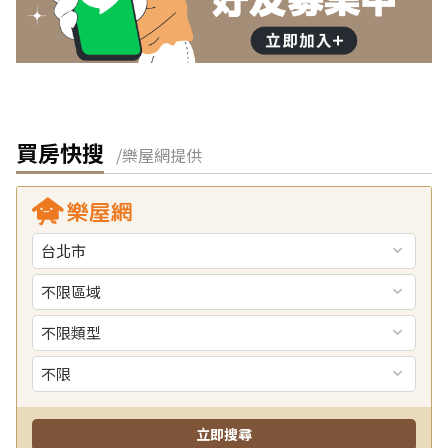
買房快搜
/樂屋網提供