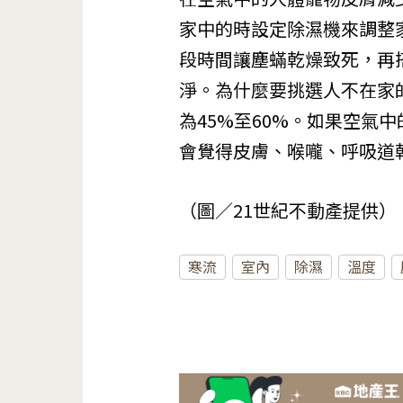
家中的時設定除濕機來調整
段時間讓塵蟎乾燥致死，再
淨。為什麼要挑選人不在家
為45%至60%。如果空氣
會覺得皮膚、喉嚨、呼吸道
（圖／21世紀不動產提供）
寒流
室內
除濕
溫度