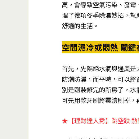
高，會導致空氣污染、發霉
理了幾項冬季除濕妙招，幫
舒適的生活。
空間濕冷或悶熱 關鍵
首先，先隔絕水氣與通風是
防潮防濕，而平時，可以將
別是剛裝修完的新房子，水
可先用乾牙刷將霉漬刷掉，
★
【理財達人秀】跳空跌 熱