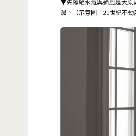
▼先隔絕水氣與通風是大原
濕。（示意圖／21世紀不動