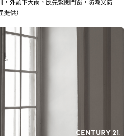
則，外頭下大雨，應先緊閉門窗，防潮又防
產提供）