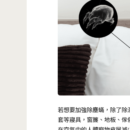
若想要加強除塵蟎，除了除
套等寢具，窗簾、地板、傢
在空氣中的人體寵物皮屑減