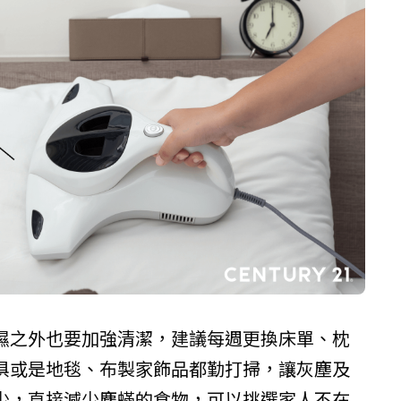
濕之外也要加強清潔，建議每週更換床單、枕
俱或是地毯、布製家飾品都勤打掃，讓灰塵及
少，直接減少塵蟎的食物，可以挑選家人不在