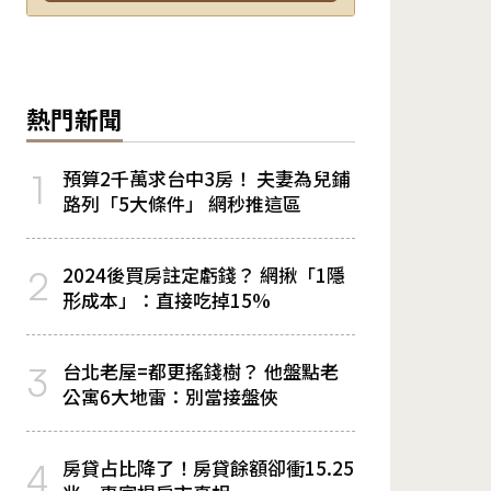
熱門新聞
預算2千萬求台中3房！ 夫妻為兒鋪
1
路列「5大條件」 網秒推這區
2024後買房註定虧錢？ 網揪「1隱
2
形成本」：直接吃掉15%
台北老屋=都更搖錢樹？ 他盤點老
3
公寓6大地雷：別當接盤俠
房貸占比降了！房貸餘額卻衝15.25
4