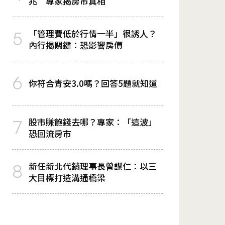
兆 專家揭房市真相
「管理費低於行情一半」很誘人？
5
內行揭關鍵：恐影響房價
6
你符合青安3.0嗎？回答5題就知道
股市賺飽錢去哪？專家：「這波」
7
恐回流房市
新任新北代銷理事長曾謀仁：以三
8
大目標打造溝通橋梁