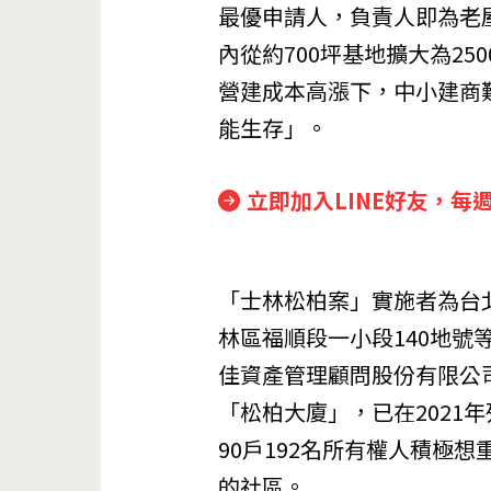
最優申請人，負責人即為老
內從約700坪基地擴大為2
營建成本高漲下，中小建商
能生存」。
立即加入LINE好友，每
「士林松柏案」實施者為
台
林區福順段一小段140地號
佳資產管理顧問股份有限公
「松柏大廈」，已在2021
90戶192名所有權人積極
的社區。