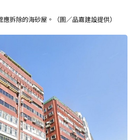
管應拆除的海砂屋。（圖／
品嘉建設
提供）