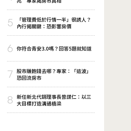
兆 專家揭房市真相
「管理費低於行情一半」很誘人？
5
內行揭關鍵：恐影響房價
6
你符合青安3.0嗎？回答5題就知道
股市賺飽錢去哪？專家：「這波」
7
恐回流房市
新任新北代銷理事長曾謀仁：以三
8
大目標打造溝通橋梁