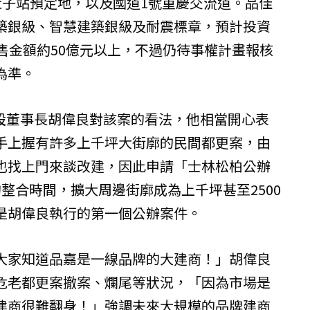
社子站預定地，以及國道1號重慶交流道。品佳
築銀級、智慧建築銀級及耐震標章，預計投資
售金額約50億元以上，不過仍待事權計畫報核
為準。
設董事長胡偉良對該案的看法，他相當開心表
手上握有許多上千坪大街廓的民間都更案，由
也找上門來談改建，因此申請「士林松柏公辦
整合時間，擴大周邊街廓成為上千坪甚至2500
是胡偉良執行的第一個公辦案件。
大家知道品嘉是一線品牌的大建商！」胡偉良
危老都更案撤案、爛尾等狀況，「因為市場是
建商很難翻身！」強調未來大規模的品牌建商