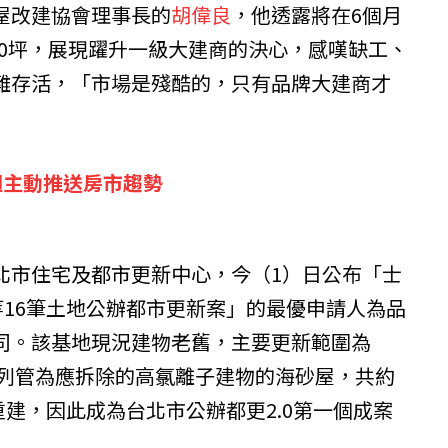
屋改建協會理事長的
胡偉良
，他透露將在6個月
500坪，展現躍升一級大建商的決心，感嘆缺工、
難存活，「市場是殘酷的，只有品牌大建商才
週主動推送房市趨勢
北市住宅及都市更新中心
，今（1）日公布「士
等16筆土地公辦都市更新案」的最優申請人為品
司。該基地現況建物老舊，主要更新範圍為
年列管為應拆除的高氯離子建物的海砂屋，共約
想重建，因此成為台北市公辦都更2.0第一個成案