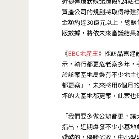
近捷運環狀線北環段Y24站
資產公司的規劃將取得綠建
金額約達30億元以上，總銷
版數據，將依未來審議結果
《
EBC地產王
》採訪品嘉建
示，執行都更危老案多年，
於該案基地周邊有不少地主
都更案」，未來將用6個月的
坪的大基地都更案，此案也
「我們要多做公辦都更，讓
指出，近期爆發不少小基地
殘酷的，優勝劣敗，中小型