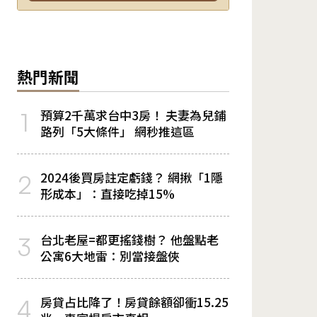
熱門新聞
預算2千萬求台中3房！ 夫妻為兒鋪
1
路列「5大條件」 網秒推這區
2024後買房註定虧錢？ 網揪「1隱
2
形成本」：直接吃掉15%
台北老屋=都更搖錢樹？ 他盤點老
3
公寓6大地雷：別當接盤俠
房貸占比降了！房貸餘額卻衝15.25
4