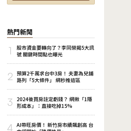
熱門新聞
股市資金要轉向了？李同榮揭5大訊
1
號 關鍵時間點也曝光
預算2千萬求台中3房！ 夫妻為兒鋪
2
路列「5大條件」 網秒推這區
2024後買房註定虧錢？ 網揪「1隱
3
形成本」：直接吃掉15%
AI帶旺房價！ 新竹房市續飆創高 台
4