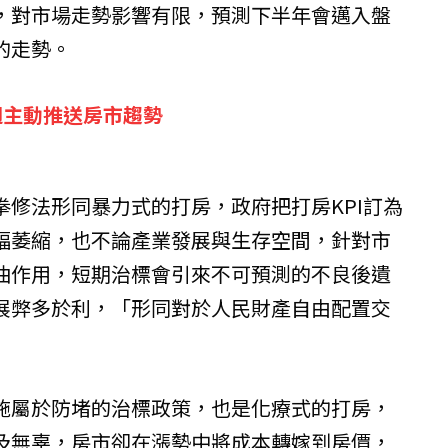
，對市場走勢影響有限，預測下半年會邁入盤
的走勢。
週主動推送房市趨勢
拳修法形同暴力式的打房，政府把打房KPI訂為
幅萎縮，也不論產業發展與生存空間，針對市
曲作用，短期治標會引來不可預測的不良後遺
展弊多於利，「形同對於人民財產自由配置交
施屬於防堵的治標政策，也是化療式的打房，
及無辜，房市卻在漲勢中將成本轉嫁到房價，