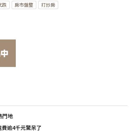
代跌
房市盤整
打炒房
熱門地
電費逾4千元驚呆了