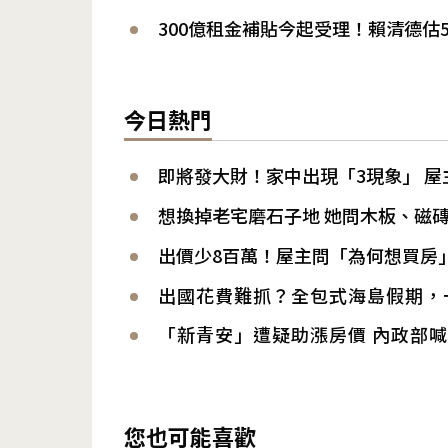
300億租金補貼今起受理！賴清德估
今日熱門
即將發大財！家中出現「3現象」 屋
想換掉老宅磨石子地 她問木板、磁
出價少8百萬！屋主問「為何想買房
出國花費難抓？全包式海島假期，
「新青安」遭疑助漲房價 內政部
您也可能喜歡