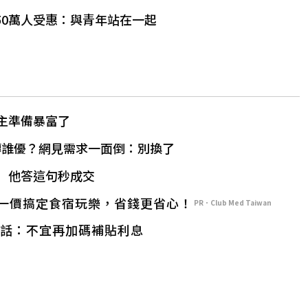
50萬人受惠：與青年站在一起
主準備暴富了
磚誰優？網見需求一面倒：別換了
」 他答這句秒成交
一價搞定食宿玩樂，省錢更省心！
PR．Club Med Taiwan
喊話：不宜再加碼補貼利息