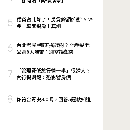
中卻開始「降價換量」
房貸占比降了！房貸餘額卻衝15.25
5
兆 專家揭房市真相
台北老屋=都更搖錢樹？ 他盤點老
6
公寓6大地雷：別當接盤俠
「管理費低於行情一半」很誘人？
7
內行揭關鍵：恐影響房價
8
你符合青安3.0嗎？回答5題就知道