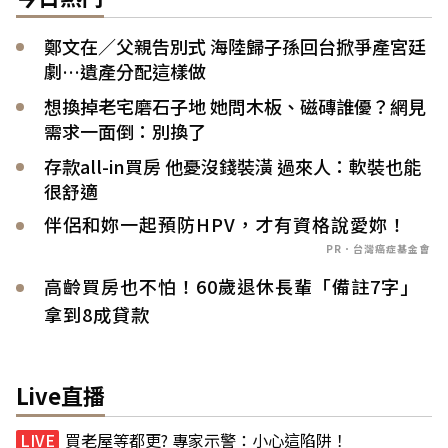
鄭文在／父親告別式 海陸歸子孫回台掀爭產宮廷
劇…遺產分配這樣做
想換掉老宅磨石子地 她問木板、磁磚誰優？網見
需求一面倒：別換了
存款all-in買房 他憂沒錢裝潢 過來人：軟裝也能
很舒適
伴侶和妳一起預防HPV，才有資格說愛妳！
PR．台灣癌症基金會
高齡買房也不怕！60歲退休長輩「備註7字」
拿到8成貸款
Live直播
買老屋等都更? 專家示警：小心這陷阱！