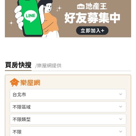
買房快搜
/樂屋網提供