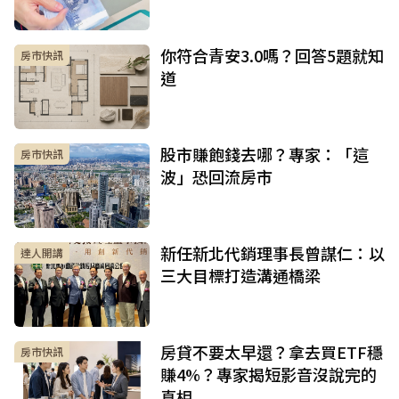
你符合青安3.0嗎？回答5題就知
房市快訊
道
股市賺飽錢去哪？專家：「這
房市快訊
波」恐回流房市
新任新北代銷理事長曾謀仁：以
達人開講
三大目標打造溝通橋梁
房貸不要太早還？拿去買ETF穩
房市快訊
賺4%？專家揭短影音沒說完的
真相