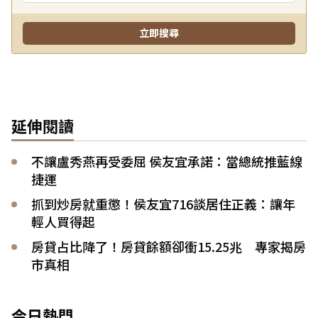
延伸閱讀
不讓盧秀燕再受委屈 侯友宜承諾：當總統推藍線
捷運
抓到炒房就重懲！侯友宜716談居住正義：讓年
輕人買得起
房貸占比降了！房貸餘額卻衝15.25兆 專家揭房
市真相
今日熱門