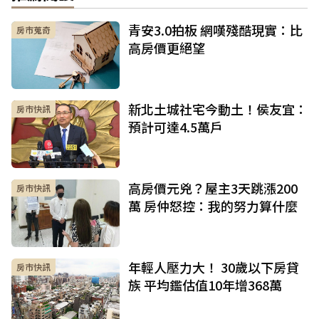
青安3.0拍板 網嘆殘酷現實：比
房市蒐奇
高房價更絕望
新北土城社宅今動土！侯友宜：
房市快訊
預計可達4.5萬戶
高房價元兇？屋主3天跳漲200
房市快訊
萬 房仲怒控：我的努力算什麼
年輕人壓力大！ 30歲以下房貸
房市快訊
族 平均鑑估值10年增368萬