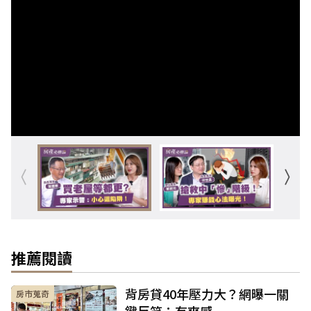
推薦閱讀
背房貸40年壓力大？網曝一關
房市蒐奇
鍵反笑：有爽感