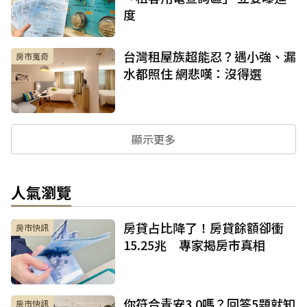
度
台灣租屋族超能忍？遇小強、漏
房市蒐奇
水都照住 網悲嘆：沒得選
顯示更多
人氣瀏覽
房貸占比降了！房貸餘額卻衝
房市快訊
15.25兆 專家揭房市真相
你符合青安3.0嗎？回答5題就知
房市快訊