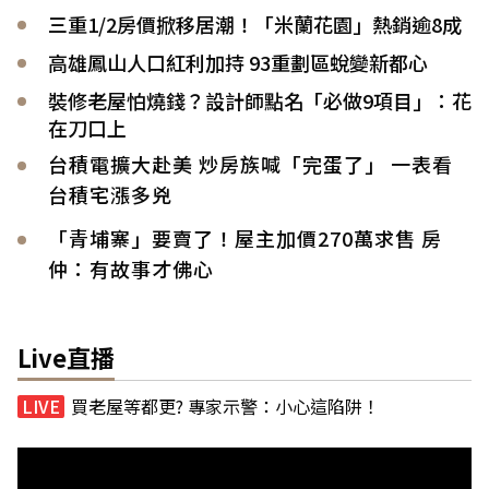
三重1/2房價掀移居潮！「米蘭花園」熱銷逾8成
高雄鳳山人口紅利加持 93重劃區蛻變新都心
裝修老屋怕燒錢？設計師點名「必做9項目」：花
在刀口上
台積電擴大赴美 炒房族喊「完蛋了」 一表看
台積宅漲多兇
「青埔寨」要賣了！屋主加價270萬求售 房
仲：有故事才佛心
Live直播
買老屋等都更? 專家示警：小心這陷阱！