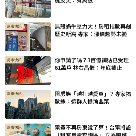
無殼蝸牛壓力大！房租指數再創
房市快訊
歷史新高 專家：漲價趨勢未變
你申請了嗎？3百億補貼已受理
房市快訊
61萬戶 林右昌催：年底截止
囤房族「越打越愛買」？專家揭
房市快訊
數據：這群人慘淪韭菜
電費不再房東說了算！台電將設
房市快訊
「租客用電查詢區」 立委曝進