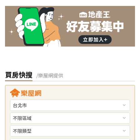
買房快搜
/樂屋網提供