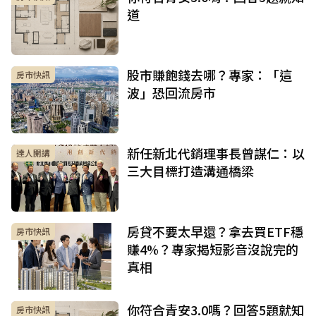
道
股市賺飽錢去哪？專家：「這
房市快訊
波」恐回流房市
新任新北代銷理事長曾謀仁：以
達人開講
三大目標打造溝通橋梁
房貸不要太早還？拿去買ETF穩
房市快訊
賺4%？專家揭短影音沒說完的
真相
你符合青安3.0嗎？回答5題就知
房市快訊